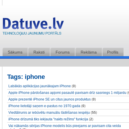
Sākums
Raksti
Forums
Reklāma
Profils
Tags: iphone
Labākās aplikācijas jaunākajam iPhone
(
0
)
Apple iPhone pārdošanas apjomi pasaulē pavisam drīz sasniegs 1 miljardu
(
Apple prezentē iPhone SE un citus jaunos produktus
(
0
)
iPhone lietotāji saņem e-pastus no 1970.gada
(
0
)
Viedtālrunis ar iebūvētu manuālu lādēšanas iespēju
(
55
)
iPhone drīzumā tiks iekļauta "nakts režīms" funkcija
(
2
)
Vai nākamās sērijas iPhone modelis būs pieejams ar pavisam cita veida