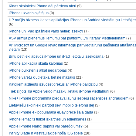
Ķīnas skolnieks iPhone dēļ pārdeva nieri
(
9
)
iPhone uzvar bloķētājus
(
0
)
HP radījis biznesa klases aplikācijas iPhone un Andriod viedtālruņu lietotāji
(
6
)
iPhone un iPad īpašnieki vairs netiek izsekoti
(
7
)
ASV armija pieņēmusi lēmumu par platformu „militāram” viedtelefonam
(
7
)
Arī Microsoft un Google ievāc informāciju par viedtālruņu īpašnieku atrašanā
vietām
(
13
)
Britu pētnieki apsūdz iPhone un iPad lietotāju izsekošanā
(
1
)
iPhone aplikācija skaita kalorijas
(
1
)
iPhone pulkstenis atkal nedarbojas
(
4
)
iPhone varētu kļūt lētāks, bet ne mazāks
(
21
)
Katoļiem aizliegts izsūdzēt grēkus ar iPhone palīdzību
(
4
)
Tiek ziņots, ka Apple veido mazāku, lētāku iPhone viedtālruni
(
6
)
Nike+ iPhone programma piedāvā jaunu iespēju sacensties ar draugiem
(
6
)
Lietuviešu skolnieki pārdod sevi mobilo telefonu dēļ
(
5
)
Apple iPhone 4 - populārākā eBay prece šajā gadā
(
3
)
iPhone iemācīts tulkot izkārtnes un ēdienkartes
(
1
)
Apple iPhone Nano: sapnis vai pareģojums?
(
5
)
Infinity Blade ir visstraujāk pelnošā iOS spēle
(
10
)