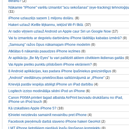
ekrānu?
(
2
)
Nākamie "iPhone" varētu izmantot "acu sekošanas" (eye-tracking) tehnoloģij
(
11
)
iPhone uzlauzējs saņem 1 miljonu dolāru.
(
8
)
Hakeri uzlauž iKettle tējkannu, iekļūst Wi-Fi tīklā.
(
37
)
Ar radio viļņiem uzlauž Android un Apple caur Siri un Google Now
(
17
)
Vai tu izmantotu ar degvielu darbināmu iPhone lādētāju kabatas izmērā?
(
0
)
„Samsung” ražos čipus nākamajam iPhone modelim
(
0
)
Atklātas 6 nākamās paaudzes iPhone iezīmes
(
0
)
Ar aplikāciju „Be My Eyes” tu vari palīdzēt akliem cilvēkiem ikdienas gaitās
(
0
Vai Apple pieliks punktu plīstošiem iPhone ekrāniem?
(
0
)
8 Android aplikācijas, kas padara iPhone īpašniekus greizsirdīgus
(
0
)
„Android” viedtālruņu priekšrocības salīdzinājumā ar „iPhone”
(
2
)
Krievijā pastāv iespēja atslēgt iPhone un iPad darbību
(
4
)
Logitech izziņo modinātāja sēdni iPod un iPhone
(
6
)
Canon PIXMA printeri tagad atbalsta AirPrint bezvadu drukāšanu no iPad,
iPhone un iPod touch
(
8
)
Kā izskatīsies Apple iPhone 5?
(
10
)
Ķīnietei neizdevās samainīt nevainību pret iPhone
(
4
)
Facebook pieņēmuši darbā slaveno iPhone hakeri GeoHot
(
2
)
LMT iPhone lietotājiem piedāvā īpašu līgošanas komplektu
(
0
)