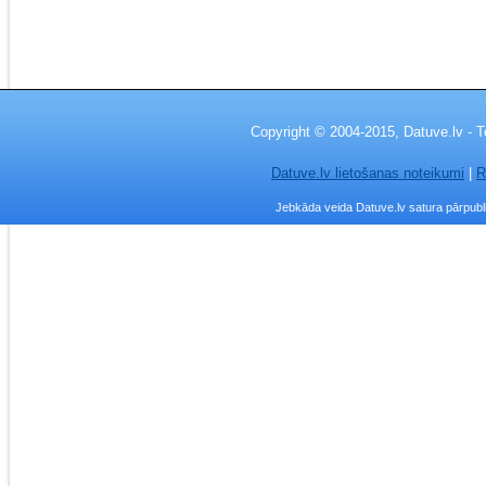
Copyright © 2004-2015, Datuve.lv - T
Datuve.lv lietošanas noteikumi
|
R
Jebkāda veida Datuve.lv satura pārpublic