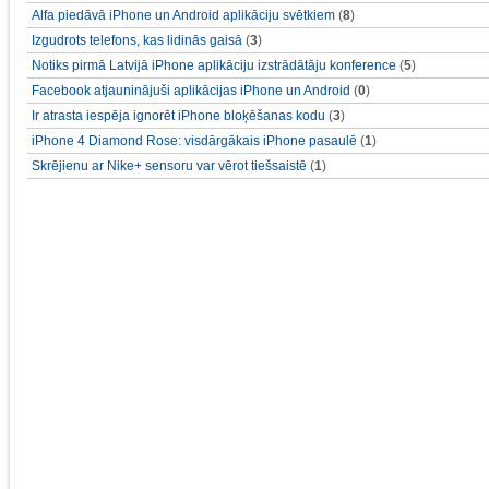
Alfa piedāvā iPhone un Android aplikāciju svētkiem
(
8
)
Izgudrots telefons, kas lidinās gaisā
(
3
)
Notiks pirmā Latvijā iPhone aplikāciju izstrādātāju konference
(
5
)
Facebook atjauninājuši aplikācijas iPhone un Android
(
0
)
Ir atrasta iespēja ignorēt iPhone bloķēšanas kodu
(
3
)
iPhone 4 Diamond Rose: visdārgākais iPhone pasaulē
(
1
)
Skrējienu ar Nike+ sensoru var vērot tiešsaistē
(
1
)