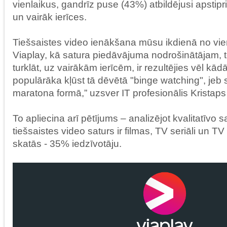
vienlaikus, gandrīz puse (43%) atbildējusi apstipr
un vairāk ierīces.
Tiešsaistes video ienākšana mūsu ikdienā no vi
Viaplay, kā satura piedāvājuma nodrošinātājam, to 
turklāt, uz vairākām ierīcēm, ir rezultējies vēl kā
populārāka kļūst tā dēvētā "binge watching", jeb 
maratona formā,” uzsver IT profesionālis Kristaps 
To apliecina arī pētījums – analizējot kvalitatīvo 
tiešsaistes video saturs ir filmas, TV seriāli un TV 
skatās - 35% iedzīvotāju.