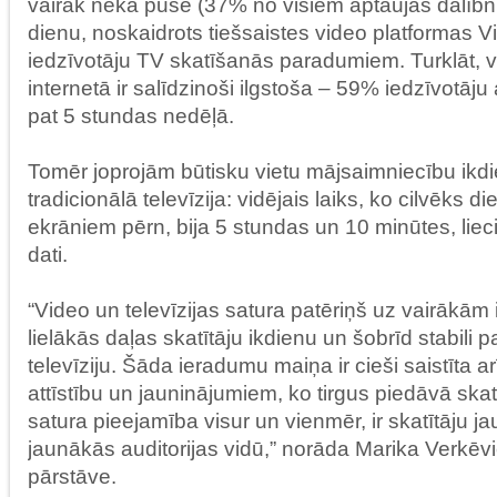
vairāk nekā puse (37% no visiem aptaujas dalībni
dienu, noskaidrots tiešsaistes video platformas V
iedzīvotāju TV skatīšanās paradumiem. Turklāt, 
internetā ir salīdzinoši ilgstoša – 59% iedzīvotāju
pat 5 stundas nedēļā.
Tomēr joprojām būtisku vietu mājsaimniecību ikd
tradicionālā televīzija: vidējais laiks, ko cilvēks 
ekrāniem pērn, bija 5 stundas un 10 minūtes, lie
dati.
“Video un televīzijas satura patēriņš uz vairākām i
lielākās daļas skatītāju ikdienu un šobrīd stabili p
televīziju. Šāda ieradumu maiņa ir cieši saistīta ar
attīstību un jauninājumiem, ko tirgus piedāvā skatī
satura pieejamība visur un vienmēr, ir skatītāju j
jaunākās auditorijas vidū,” norāda Marika Verkēvi
pārstāve.