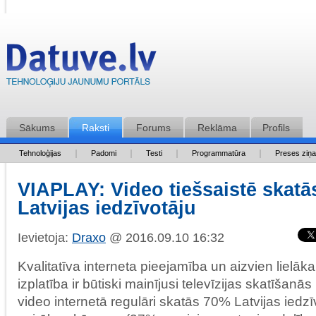
Sākums
Raksti
Forums
Reklāma
Profils
Tehnoloģijas
Padomi
Testi
Programmatūra
Preses ziņ
VIAPLAY: Video tiešsaistē skat
Latvijas iedzīvotāju
Ievietoja:
Draxo
@ 2016.09.10 16:32
Kvalitatīva interneta pieejamība un aizvien lielāka
izplatība ir būtiski mainījusi televīzijas skatīšan
video internetā regulāri skatās 70% Latvijas iedzī