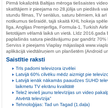
Pirmā lokalizētā Baltijas mēroga tiešsaistes vide
skatītājiem ir pieejama no 28.jūlija un piedāvā v
stundu filmas, TV seriālus, saturu bērniem, kā ar
notikumus tiešraidē, tajā skaitā KHL hokeja spē
līga, Anglijas Premjerlīga, Formula-1, Turkish Airli
lietotājam vēlamā laikā un vietā. Līdz 2016.gada
paplašinās satura piedāvājumu par gandrīz 70% 
Serviss ir pieejams Viaplay mājaslapā www.viaplay
aplikācijā viedtālruņiem un planšetēm (Android u
Saistītie raksti
Trīs padomi televizora izvēlei
Latvijā 60% cilvēku mēdz aizmigt pie televiz
Latvijā ienāk nākamās paaudzes SUHD televiz
laikmetu TV ekrānu kvalitātē
Tele2 ievieš jaunu televīzijas un video paka
Atvērtā televīzija”
Tehnoloģijas: Tad un Tagad (1.daļa)