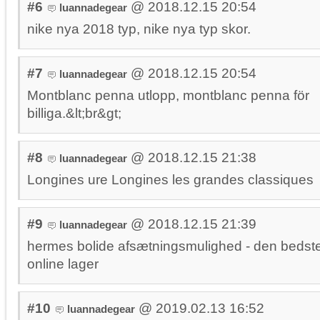
#6
@ 2018.12.15 20:54
luannadegear
nike nya 2018 typ, nike nya typ skor.
#7
@ 2018.12.15 20:54
luannadegear
Montblanc penna utlopp, montblanc penna för
billiga.&lt;br&gt;
#8
@ 2018.12.15 21:38
luannadegear
Longines ure Longines les grandes classiques
#9
@ 2018.12.15 21:39
luannadegear
hermes bolide afsætningsmulighed - den bedst
online lager
#10
@ 2019.02.13 16:52
luannadegear