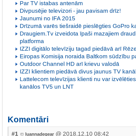
Par TV istabas antenām
Divpusējie televizori - jau pavisam drīz!
Jaunumi no IFA 2015
Drīzumā varēs tiešraidē pieslēgties GoPro
Draugiem.Tv izveidota īpaši mazajiem draud
platforma
IZZI digitālo televīziju tagad piedāvā arī Rē
Eiropas Komisija noraida Baltkom sūdzību p
Outdoor Channel HD arī krievu valodā
IZZI klientiem piedāvā divus jaunus TV kanā
Lattelecom televīzijas klienti nu var izvēlētie
kanālos TV5 un LNT
Komentāri
#1
@ 2018.12.10 08:42
luannadegear