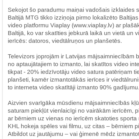
Sekojot šo paradumu maiņai vadošais izklaides s
Baltijā MTG tikko izziņoja pirmo lokalizēto Baltija
video platformu Viaplay (www.viaplay.lv) ar plašāk
Baltijā, ko var skatīties jebkurā laikā un vietā un
ierīcēs: datoros, viedtālruņos un planšetēs.
Televizors joprojām ir Latvijas mājsaimniecībām b
no aptaujātajiem to izmanto, lai skatītos video i
tikpat - 20% iedzīvotāju video satura patēriņam t
planšeti, kamēr izmantotākās ierīces ir viedtālrun
to interneta video skatītāji izmanto 90% gadījumu
Aizvien svarīgāka mūsdienu mājsaimniecībās kļū
saturam piekļūt vienlaicīgi no vairākām ierīcēm,
ar bērniem uz vienas no ierīcēm skatoties sporta 
KHL hokeja spēles vai filmu, uz citas – bērniem p
Atbildot uz jautājumu – vai ģimenē mēdz izmanto