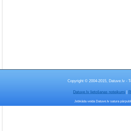
Copyright © 2004-2015, Datuve.lv - T
Datuve.lv lietošanas noteikumi
|
R
Jebkāda veida Datuve.lv satura pārpublic