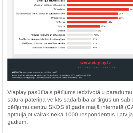
Viaplay pasūtītais pētījums iedzīvotāju paradumu 
satura patēriņā veikts sadarbībā ar tirgus un sa
pētījumu centru SKDS šī gada maijā internetā (
aptaujājot vairāk nekā 1000 respondentus Latvij
gadiem.