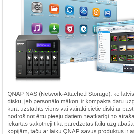
QNAP NAS (Network-Attached Storage), ko latvisk
disku, jeb personālo mākoni ir kompakta datu uz
kurā uzstādīts viens vai vairāki cietie diski ar pas
nodrošinot ērtu pieeju datiem neatkarīgi no atra
iekārtas sākotnēji tika paredzētas failu uzglabāš
kopijām, taču ar laiku QNAP savus produktus ir attīs