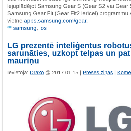
lejuplādējot Samsung Gear S (Gear S2 vai Gear S
Samsung Gear Fit (Gear Fit2 ierīcei) programmu 
vietnē
apps.samsung.com/gear
.
samsung
,
ios
LG prezentē inteliģentus robotu
sarunāties, uzkopt telpas un pat
mauriņu
Ievietoja:
Draxo
@ 2017.01.15 |
Preses ziņas
|
Komen