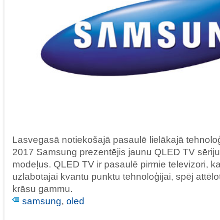
Lasvegasā notiekošajā pasaulē lielākajā tehnolo
2017 Samsung prezentējis jaunu QLED TV sēriju
modeļus. QLED TV ir pasaulē pirmie televizori, ka
uzlabotajai kvantu punktu tehnoloģijai, spēj attēl
krāsu gammu.
samsung
,
oled