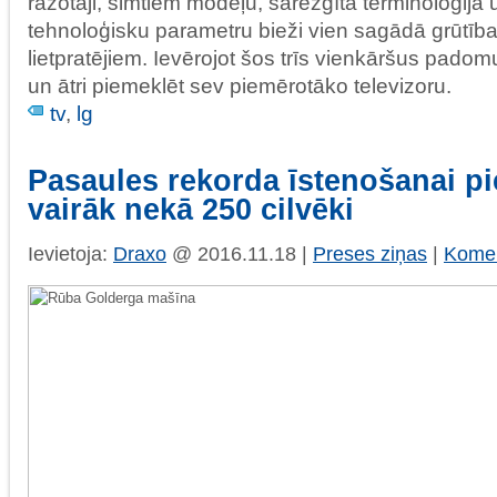
ražotāji, simtiem modeļu, sarežģītā terminoloģija
tehnoloģisku parametru bieži vien sagādā grūtība
lietpratējiem. Ievērojot šos trīs vienkāršus padomu
un ātri piemeklēt sev piemērotāko televizoru.
tv
,
lg
Pasaules rekorda īstenošanai pi
vairāk nekā 250 cilvēki
Ievietoja:
Draxo
@ 2016.11.18 |
Preses ziņas
|
Komen