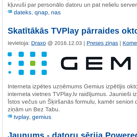
kļuvuši par personālo datoru un pat nelielu server
dateks
,
qnap
,
nas
Skatītākās TVPlay pārraides okt
Ievietoja:
Draxo
@ 2016.12.03 |
Preses ziņas
|
Komen
Interneta izpētes uzņēmums Gemius izpētījis okto
interneta vietnes TVPlay.lv raidījumus. Jaunieši
Īstos večus un Šķiršanās formulu, kamēr seniori
ziņām un Bez Tabu.
tvplay
,
gemius
Jaunums - datoru sērija Power