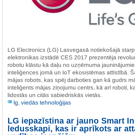
LG Electronics (LG) Lasvegasā notiekošajā starp
elektronikas izstādē CES 2017 prezentēja revoluc
robotu klāstu kā daļu no uzņēmuma jauninājumi
inteliģences jomā un IoT ekosistēmas attīstībā. Ša
mājas robots, kas spēj darboties gan kā gudrs mā
inteliģents mājas ziņojumu centrs, kā arī roboti,
lidostās un citās sabiedriskās vietās.
lg
,
viedās tehnoloģijas
LG iepazīstina ar jauno Smart I
ledusskapi, kas ir aprīkots ar att