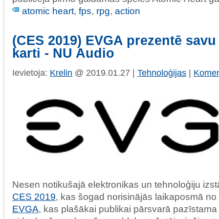
atomic heart
,
fps
,
rpg
,
action
(CES 2019) EVGA prezentē savu
karti - NU Audio
Ievietoja:
Krelin
@ 2019.01.27 |
Tehnoloģijas
|
Koment
Nesen notikušajā elektronikas un tehnoloģiju iz
CES 2019
, kas šogad norisinājās laikaposmā no 8
EVGA
, kas plašākai publikai pārsvarā pazīstam