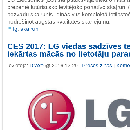
prezentē futūristisko levitējošo portatīvo skaļruni
bezvadu skaļrunis lidinās virs komplektā ietilpst
nodrošinot augstas kvalitātes skanējumu.
lg
,
skaļruņi
CES 2017: LG viedas sadzīves t
iekārtas mācās no lietotāju pa
Ievietoja:
Draxo
@ 2016.12.29 |
Preses ziņas
|
Komen