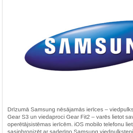
Drīzumā Samsung nēsājamās ierīces – viedpulk
Gear S3 un viedaproci Gear Fit2 – varēs lietot s
operētājsistēmas ierīcēm. iOS mobilo telefonu lieto
sasinhronizēt ar saderīgo Samsung viedpulksteni 