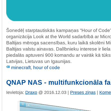
Šonedēļ starptautiskās kampaņas “Hour of Code” 
organizācija Look at the World sadarbībā ar Micr
Baltijas mēroga sacensības, kuru laikā skolēni Mi
Baltijas valstu ainavas. Dalībnieku interese ir li
piedalās aptuveni 900 komandu ar vairāk kā tūks
Latvijas, Lietuvas un Igaunijas.
minecraft
,
hour of code
QNAP NAS - multifunkcionāla fa
Ievietoja:
Draxo
@ 2016.12.03 |
Preses ziņas
|
Komen