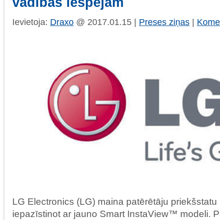
vadības iespējām
Ievietoja:
Draxo
@ 2017.01.15 |
Preses ziņas
|
Komen
LG Electronics (LG) maina patērētāju priekšstatu
iepazīstinot ar jauno Smart InstaView™ modeli. 