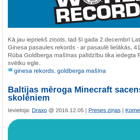
Kā jau iepriekš ziņots, tad šī gada 2.decembrī Lat
Ginesa pasaules rekords - ar pasaulē lielākās, 
Rūba Goldberga mašīnas palīdzību tika iedegta
svētku egle.
ginesa rekords
,
goldberga mašīna
Baltijas mēroga Minecraft sacen
skolēniem
Ievietoja:
Draxo
@ 2016.12.05 |
Preses ziņas
|
Komen