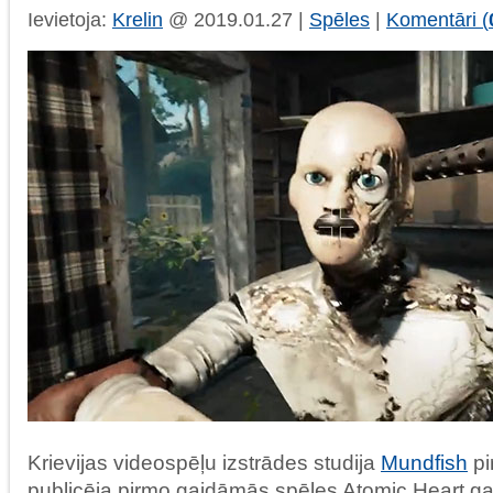
Ievietoja:
Krelin
@ 2019.01.27 |
Spēles
|
Komentāri (
Krievijas videospēļu izstrādes studija
Mundfish
pi
publicēja pirmo gaidāmās spēles Atomic Heart gam