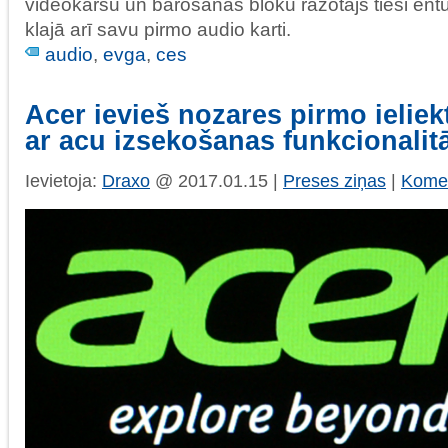
videokaršu un barošanas bloku ražotājs tieši entuz
klajā arī savu pirmo audio karti.
audio
,
evga
,
ces
Acer ievieš nozares pirmo ielie
ar acu izsekošanas funkcionalitā
Ievietoja:
Draxo
@ 2017.01.15 |
Preses ziņas
|
Komen