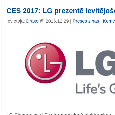
CES 2017: LG prezentē levitējoš
Ievietoja:
Draxo
@ 2016.12.29 |
Preses ziņas
|
Komen
LG Electronics (LG) starptautiskajā elektronikas