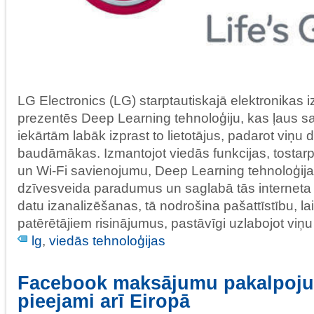
LG Electronics (LG) starptautiskajā elektronikas
prezentēs Deep Learning tehnoloģiju, kas ļaus s
iekārtām labāk izprast to lietotājus, padarot viņu
baudāmākas. Izmantojot viedās funkcijas, tostarp
un Wi-Fi savienojumu, Deep Learning tehnoloģija 
dzīvesveida paradumus un saglabā tās interneta
datu izanalizēšanas, tā nodrošina pašattīstību, la
patērētājiem risinājumus, pastāvīgi uzlabojot viņu
lg
,
viedās tehnoloģijas
Facebook maksājumu pakalpojum
pieejami arī Eiropā