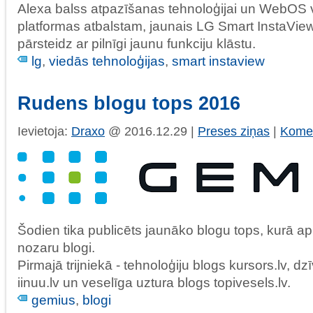
Alexa balss atpazīšanas tehnoloģijai un WebOS 
platformas atbalstam, jaunais LG Smart InstaVi
pārsteidz ar pilnīgi jaunu funkciju klāstu.
lg
,
viedās tehnoloģijas
,
smart instaview
Rudens blogu tops 2016
Ievietoja:
Draxo
@ 2016.12.29 |
Preses ziņas
|
Komen
Šodien tika publicēts jaunāko blogu tops, kurā a
nozaru blogi.
Pirmajā trijniekā - tehnoloģiju blogs kursors.lv, dz
iinuu.lv un veselīga uztura blogs topivesels.lv.
gemius
,
blogi