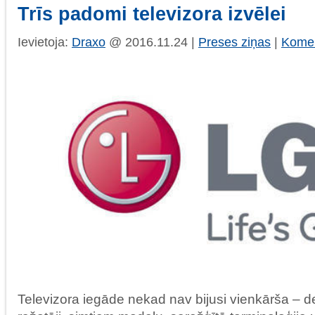
Trīs padomi televizora izvēlei
Ievietoja:
Draxo
@ 2016.11.24 |
Preses ziņas
|
Komen
Televizora iegāde nekad nav bijusi vienkārša – 