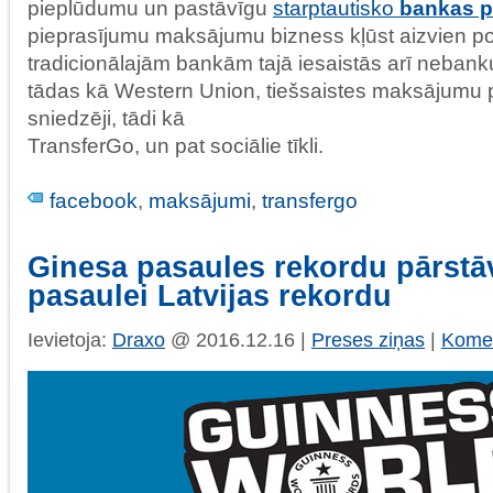
pieplūdumu un pastāvīgu
starptautisko
bankas p
pieprasījumu maksājumu bizness kļūst aizvien po
tradicionālajām bankām tajā iesaistās arī nebank
tādas kā Western Union, tiešsaistes maksājumu
sniedzēji, tādi kā
TransferGo, un pat sociālie tīkli.
facebook
,
maksājumi
,
transfergo
Ginesa pasaules rekordu pārstāv
pasaulei Latvijas rekordu
Ievietoja:
Draxo
@ 2016.12.16 |
Preses ziņas
|
Komen