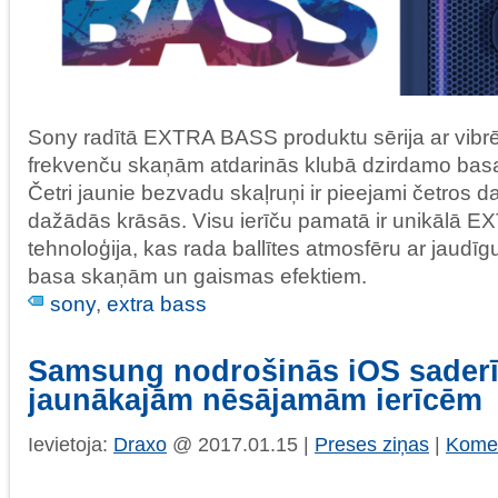
Sony radītā EXTRA BASS produktu sērija ar vib
frekvenču skaņām atdarinās klubā dzirdamo bas
Četri jaunie bezvadu skaļruņi ir pieejami četros
dažādās krāsās. Visu ierīču pamatā ir unikālā
tehnoloģija, kas rada ballītes atmosfēru ar jaudī
basa skaņām un gaismas efektiem.
sony
,
extra bass
Samsung nodrošinās iOS saderī
jaunākajām nēsājamām ierīcēm
Ievietoja:
Draxo
@ 2017.01.15 |
Preses ziņas
|
Komen