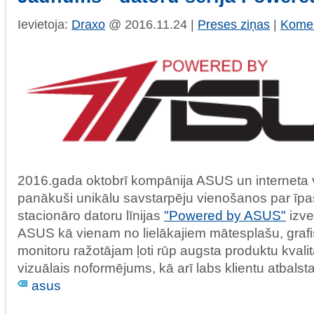
Ievietoja:
Draxo
@ 2016.11.24 |
Preses ziņas
|
Komen
2016.gada oktobrī kompānija ASUS un interneta ve
panākuši unikālu savstarpēju vienošanos par īp
stacionāro datoru līnijas
"Powered by ASUS"
izv
ASUS kā vienam no lielākajiem mātesplašu, graf
monitoru ražotājam ļoti rūp augsta produktu kvalitā
vizuālais noformējums, kā arī labs klientu atbalsta
asus