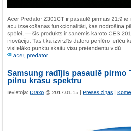
Acer Predator Z301CT ir pasaulē pirmais 21:9 ieli
acu izsekošanas funkcionalitāti, kas nodrošina p
spēlei, — šis produkts ir saņēmis kāroto CES 20
inovāciju. Tas tika izvirzīts datoru perifēro ierīču 
vislielāko punktu skaitu visu pretendentu vidū
acer
,
predator
Samsung radījis pasaulē pirmo T
pilnu krāsu spektru
Ievietoja:
Draxo
@ 2017.01.15 |
Preses ziņas
|
Komen