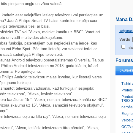
a būs pieejama angļu un vācu valodā
kādreiz esat vēlējušies ieslēgt televizoru vai pārslēgties uz
Mana D
umu? Jaunā Philips Smart TV balss kontroles iespēja caur
ips televizorus tieši ar balsi.
Reģistrāci
ieslēdziet TV" vai "Alexa, mainiet kanālu uz BBC". Varat arī
otu un vadīt multivides atskaņošanu.
Vārds
ības funkciju, patērētājiem būs nepieciešama ierīce, kas
atc
 vai Echo Spot. Pēc tam lietotāji var savienot ierīci ar
u savā saderīgajā Phillips televizorā.
 jaunās Android televizoru operētājsistēmas O versija. Tā būs
Forums
Philips Android televizoriem no 2018. gada klāsta, kā arī
JAUNĀK
zoriem ar P5 aprīkojumu.
ilips Android televizoru mājas izvēlnē, kur lietotāji varēs
ējot jauno funkciju.
T-shirt
izmantot televizora vadīšanai, kad funkcija ir iespējota:
Profes
lēdz televizoru”, “Alexa, ieslēdz televizoru”
Pardod
zora kanālu uz 15.”, “Alexa, nomaini televizora kanālu uz BBC”
TRIO G
vizora skaļumu uz 15”, “Alexa, samazini televizora skaļumu”,
baroša
kaņu”
Es gri
i televizora ieeju uz Blu-ray”, “Alexa, nomaini televizora ieeju
Vēlos p
OCTA t
vizoru”, “Alexa, ieslēdz televizoram ātro pārraidi”, “Alexa,