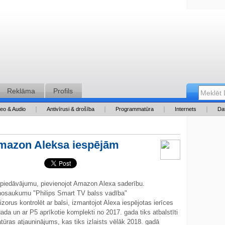
Reklāma
Profils
deo & Audio
Antivīrusi & drošība
Programmatūra
Internets
Da
 Amazon Aleksa iespējām
0
 piedāvājumu, pievienojot Amazon Alexa saderību.
ar nosaukumu "Philips Smart TV balss vadība"
zorus kontrolēt ar balsi, izmantojot Alexa iespējotas ierīces
 gada un ar P5 aprīkotie komplekti no 2017. gada tiks atbalstīti
ūras atjauninājums, kas tiks izlaists vēlāk 2018. gadā