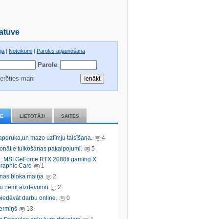
atuve
ja
|
Noteikumi
|
Paroles atjaunošana
Parole
erēties mani
IE
LIETOTĀJI
SAITES
 apdruka,un mazo uzlīmju taisīšana.
4
ionālie tulkošanas pakalpojumi.
5
: MSI GeForce RTX 2080ti gaming X
raphic Card
1
nas bloka maiņa
2
bu ņemt aizdevumu
2
iedāvāt darbu online.
0
ermiņš
13