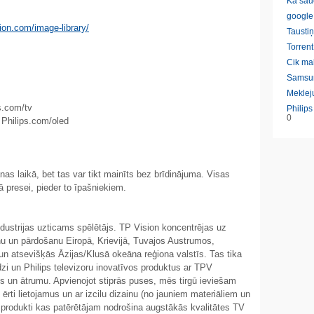
Ka sau
google
ion.com/image-library/
Taustiņ
Torrent
Cik ma
Samsu
Meklej
ps.com/tv
Philip
0
 Philips.com/oled
nas laikā, bet tas var tikt mainīts bez brīdinājuma. Visas
 presei, pieder to īpašniekiem.
industrijas uzticams spēlētājs. TP Vision koncentrējas uz
anu un pārdošanu Eiropā, Krievijā, Tuvajos Austrumos,
 un atsevišķās Āzijas/Klusā okeāna reģiona valstīs. Tas tika
zi un Philips televizoru inovatīvos produktus ar TPV
ies un ātrumu. Apvienojot stiprās puses, mēs tirgū ieviešam
 ērti lietojamus un ar izcilu dizainu (no jauniem materiāliem un
a produkti kas patērētājam nodrošina augstākās kvalitātes TV