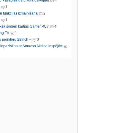
c Pasaules dalu kura dzivojam
4
1
u funkcijas izmainīšana
2
1
ksā šodien kārtigs Gamer PC?
4
ng TV
1
u monitoru 28inch +
0
s iepazīstina ar Amazon Aleksa iespējām