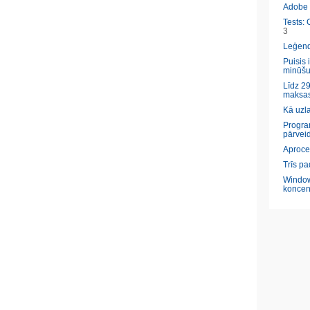
Adobe l
Tests: 
3
Leģendā
Puisis 
minūšu
Līdz 29
maksas
Kā uzl
Program
pārveid
Aproce
Trīs pa
Window
koncen