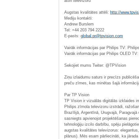
attin televizoru”
Augstas kvalitātes attēli:
http://www.tpvis
Mediju kontakti:
Andrew Burslem
Tel: +44 203 794 2222
E-pasts:
global.pr@tpvision.com
Vairāk informācijas par Philips TV: Phili
Vairāk informācijas par Philips OLED TV:
Sekojiet mums Twiter: @TPVision
Ziņu izlaidumu saturs ir precīzs publicēša
preču zīmes, kas minētas šajā informācijā
Par TP Vision
TP Vision ir vizuālās digitālās izklaides 
Philips zīmola televizoru izstrādi, ražoš
Brazīlijā, Argentīnā, Urugvajā, Paragvajā
sasniegts apvienojot projektēšanas piered
tehnoloģiju izcilo darbību, spēju pielāgot
augstas kvalitātes televizorus: elegantus,
plānus). Mēs esam pārliecināti, ka jārad