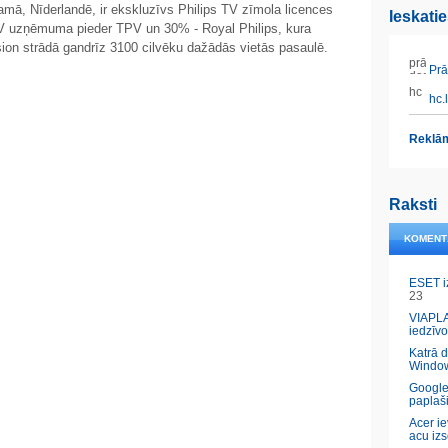
amā, Nīderlandē, ir ekskluzīvs Philips TV zīmola licences
Ieskati
 TV uzņēmuma pieder TPV un 30% - Royal Philips, kura
ion strādā gandrīz 3100 cilvēku dažādās vietās pasaulē.
Prāt
hc.l
Reklām
Raksti
KOMENT
ESET i
23
VIAPLA
iedzīvo
Katrā 
Windo
Google
paplaš
Acer ie
acu izs