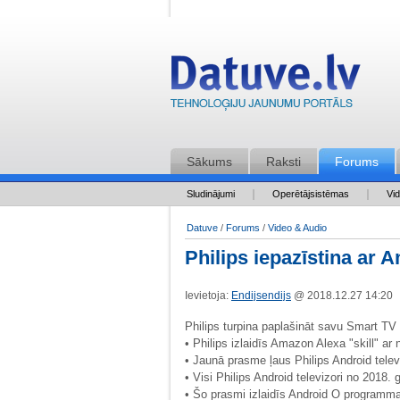
Sākums
Raksti
Forums
Sludinājumi
Operētājsistēmas
Vi
Datuve
/
Forums
/
Video & Audio
Philips iepazīstina ar
Ievietoja:
Endijsendijs
@ 2018.12.27 14:2
Philips turpina paplašināt savu Smart TV
• Philips izlaidīs Amazon Alexa "skill" 
• Jaunā prasme ļaus Philips Android televi
• Visi Philips Android televizori no 2018.
• Šo prasmi izlaidīs Android O programmat