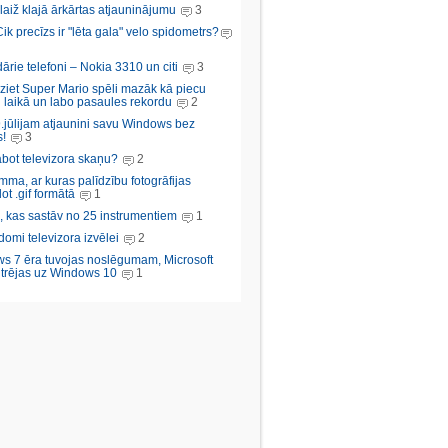
aiž klajā ārkārtas atjauninājumu
3
Cik precīzs ir "lēta gala" velo spidometrs?
rie telefoni – Nokia 3310 un citi
3
iziet Super Mario spēli mazāk kā piecu
 laikā un labo pasaules rekordu
2
.jūlijam atjaunini savu Windows bez
!
3
abot televizora skaņu?
2
ma, ar kuras palīdzību fotogrāfijas
ot .gif formātā
1
, kas sastāv no 25 instrumentiem
1
domi televizora izvēlei
2
s 7 ēra tuvojas noslēgumam, Microsoft
trējas uz Windows 10
1