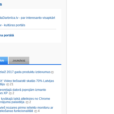
es
aDarbnīca.lv - par interesanto visapkārt
v - kultūras portāls
a portālā
ĀRI
JAUNĀKIE
zlaiž 2017.gada produktu izdevumus
Y: Video tiešsaistē skatās 70% Latvijas
tāju
21
desmitajā datorā joprojām izmanto
ws XP
2
 tuvākajā laikā atteiksies no Chrome
inājuma palaidēja
2
vieš nozares pirmo ieliekto monitoru ar
ekošanas funkcionalitāti
4