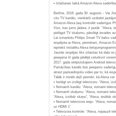
• Izlaišanas laikā Amazon Alexa saderīb
Berlīne, 2018. gada 30. augusts – Vai Jūs 
citu TV kanālu, vienkārši uzdodot jautāj
Amazon Alexa ļauj kontrolēt saderīgus Phil
Viss, kas jums jādara, ir jautāt: "Alexa, 
pielāgot TV skaļumu, pārslēgt ievades av
Lai izmantotu Philips Smart TV balss vad
iespējota ar Alexa, piemēram, Amazon Echo
iepriekš instalētu Alexa lietojumprogramm
Jaunās iespējas tiks izlaistas kā daļa no
pieejama šī gada pēdējā ceturksnī visiem 
2017. gada ietilpstošajiem Android televi
Pamācības kanāls būs pieejams saderīgu Ph
atrast paskaidrojošu video par to, kā iesp
Tālāk ir minēti daži piemēri, kā Alexa var 
• Ieslēgt un izslēgt televizoru: “Alexa, izs
• Nomainīt kanālu: “Alexa, nomaini televi
• Nomainīt skaļumu: “Alexa, nomaini tele
“Alexa, izslēdz skaņu”, “Alexa, ieslēdz s
• Nomainīt televizora ieeju: “Alexa, nomain
uz HDMI 1”
• Televizora kontrole: “Alexa, nopauzē tele