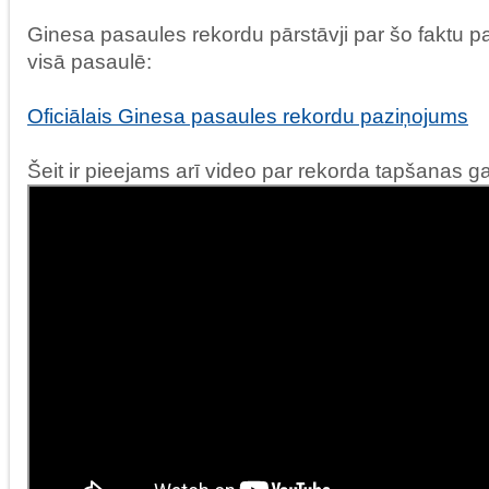
Ginesa pasaules rekordu pārstāvji par šo faktu pa
visā pasaulē:
Oficiālais Ginesa pasaules rekordu paziņojums
Šeit ir pieejams arī video par rekorda tapšanas ga