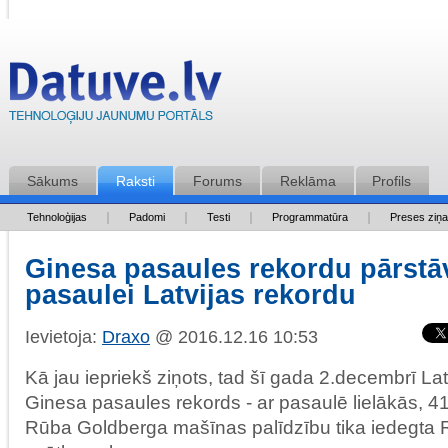
Sākums
Raksti
Forums
Reklāma
Profils
Tehnoloģijas
Padomi
Testi
Programmatūra
Preses ziņ
Ginesa pasaules rekordu pārstāv
pasaulei Latvijas rekordu
Ievietoja:
Draxo
@ 2016.12.16 10:53
Kā jau iepriekš ziņots, tad šī gada 2.decembrī Lat
Ginesa pasaules rekords - ar pasaulē lielākās, 
Rūba Goldberga mašīnas palīdzību tika iedegta