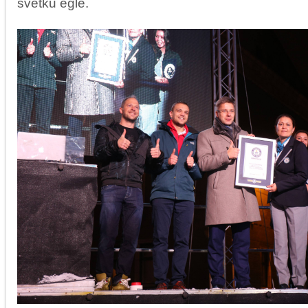
svētku egle.