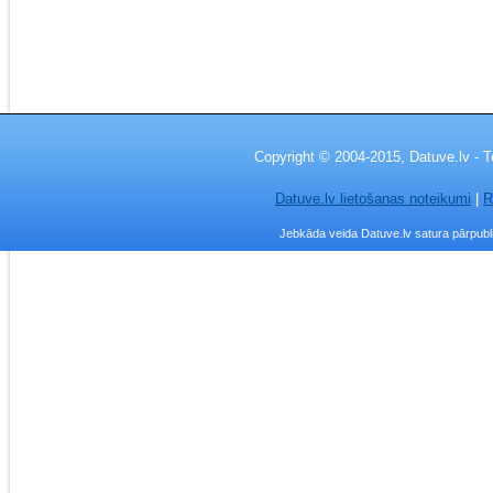
Copyright © 2004-2015, Datuve.lv - T
Datuve.lv lietošanas noteikumi
|
R
Jebkāda veida Datuve.lv satura pārpublic