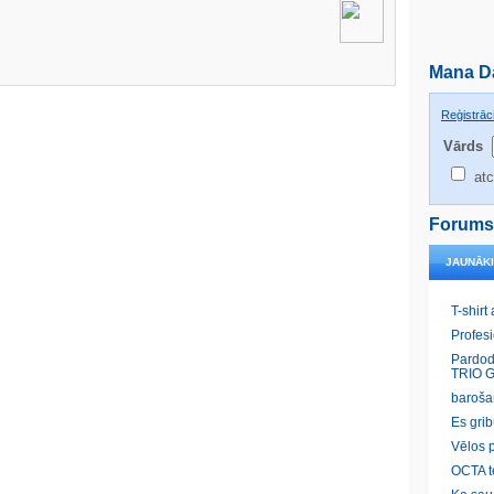
Mana D
Reģistrāci
Vārds
atc
Forums
JAUNĀK
T-shirt
Profes
Pardod
TRIO G
baroša
Es gri
Vēlos p
OCTA t