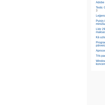
Adobe l
Tests: 
3
Leģendā
Puisis 
minūšu
Līdz 29
maksas
Kā uzl
Program
pārveid
Aproce
Trīs pa
Window
koncen