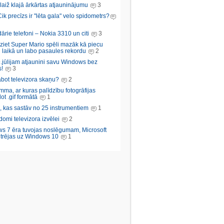
aiž klajā ārkārtas atjauninājumu
3
Cik precīzs ir "lēta gala" velo spidometrs?
rie telefoni – Nokia 3310 un citi
3
iziet Super Mario spēli mazāk kā piecu
 laikā un labo pasaules rekordu
2
.jūlijam atjaunini savu Windows bez
!
3
abot televizora skaņu?
2
ma, ar kuras palīdzību fotogrāfijas
ot .gif formātā
1
, kas sastāv no 25 instrumentiem
1
domi televizora izvēlei
2
s 7 ēra tuvojas noslēgumam, Microsoft
trējas uz Windows 10
1