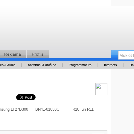
Reklāma
Profils
deo & Audio
Antivīrusi & drošība
Programmatūra
Internets
Da
emu Samsung LT27B300 BN41-01853C R10 un R11