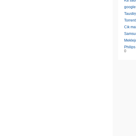
Ka sau
google
Taustiņ
Torrent
Cik ma
Samsu
Meklej
Philip
0