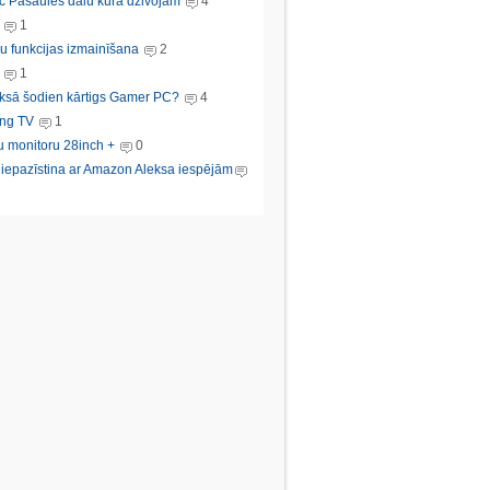
c Pasaules dalu kura dzivojam
4
1
u funkcijas izmainīšana
2
1
ksā šodien kārtigs Gamer PC?
4
ng TV
1
u monitoru 28inch +
0
s iepazīstina ar Amazon Aleksa iespējām