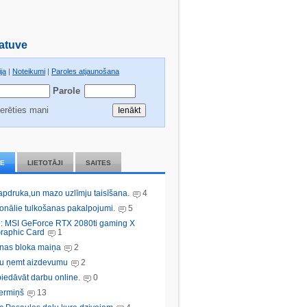
atuve
ja
|
Noteikumi
|
Paroles atjaunošana
Parole
erēties mani
IE
LIETOTĀJI
SAITES
 apdruka,un mazo uzlīmju taisīšana.
4
ionālie tulkošanas pakalpojumi.
5
: MSI GeForce RTX 2080ti gaming X
raphic Card
1
nas bloka maiņa
2
bu ņemt aizdevumu
2
iedāvāt darbu online.
0
ermiņš
13