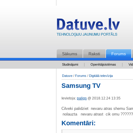
Sākums
Raksti
Forums
Sludinājumi
Operētājsistēmas
Vi
Datuve
/
Forums
/
Digitālā televīzija
Samsung TV
Ievietoja:
paligs
@ 2018.12.24 13:35
Cilveki palidziet nevaru atras sh
nolauzta nevaru atrast cik omu ??????
Komentāri: