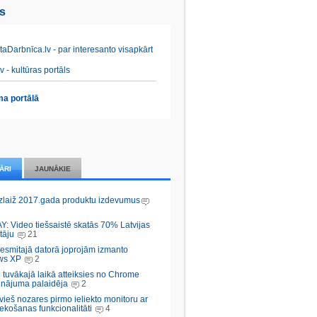
es
aDarbnīca.lv - par interesanto visapkārt
v - kultūras portāls
a portālā
ĀRI
JAUNĀKIE
zlaiž 2017.gada produktu izdevumus
Y: Video tiešsaistē skatās 70% Latvijas
tāju
21
desmitajā datorā joprojām izmanto
ws XP
2
 tuvākajā laikā atteiksies no Chrome
inājuma palaidēja
2
vieš nozares pirmo ieliekto monitoru ar
ekošanas funkcionalitāti
4