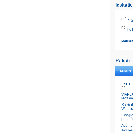
Ieskati
Prāt
hc.l
Reklām
Raksti
KOMENT
ESET i
23
VIAPLA
iedzīvo
Katrā 
Windo
Google
paplaš
Acer ie
acu izs