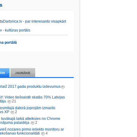
es
aDarbnīca.lv - par interesanto visapkārt
v - kultūras portāls
a portālā
ĀRI
JAUNĀKIE
zlaiž 2017.gada produktu izdevumus
Y: Video tiešsaistē skatās 70% Latvijas
tāju
21
desmitajā datorā joprojām izmanto
ws XP
2
 tuvākajā laikā atteiksies no Chrome
inājuma palaidēja
2
vieš nozares pirmo ieliekto monitoru ar
ekošanas funkcionalitāti
4