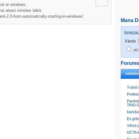
eizē ar windows.
ar atrast minūtes laikā.
t-2.0-from-automatically-starting-in-windows/
Mana D
Reģistrāci
Vārds
atc
Forums
JAUNĀK
T-shirt
Profes
Pardod
TRIO G
baroša
Es gri
Vēlos p
OCTA t