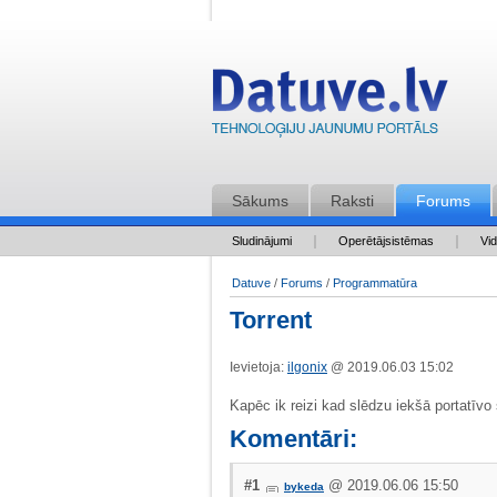
Sākums
Raksti
Forums
Sludinājumi
Operētājsistēmas
Vi
Datuve
/
Forums
/
Programmatūra
Torrent
Ievietoja:
ilgonix
@ 2019.06.03 15:02
Kapēc ik reizi kad slēdzu iekšā portatīvo 
Komentāri:
#1
@ 2019.06.06 15:50
bykeda