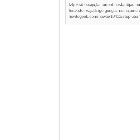
Izķeksē opciju,lai torrent nestartējas r
Ierakstot vajadzīgo googlā, risinājumu v
howtogeek.com/howto/10413/stop-utorren