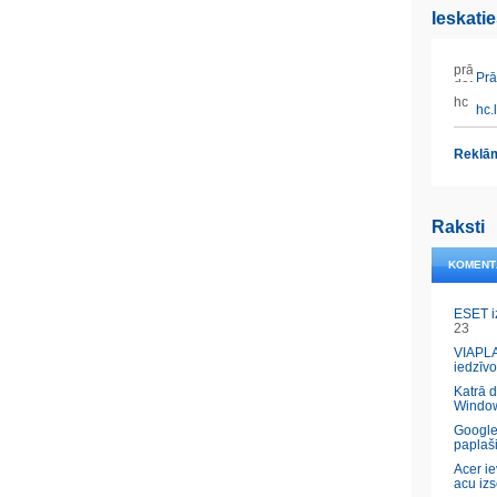
Ieskati
Prāt
hc.l
Reklām
Raksti
KOMENT
ESET i
23
VIAPLA
iedzīvo
Katrā 
Windo
Google
paplaš
Acer ie
acu izs