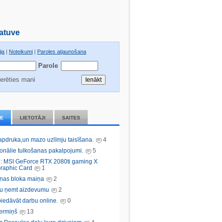
atuve
ja
|
Noteikumi
|
Paroles atjaunošana
Parole
erēties mani
IE
LIETOTĀJI
SAITES
 apdruka,un mazo uzlīmju taisīšana.
4
ionālie tulkošanas pakalpojumi.
5
: MSI GeForce RTX 2080ti gaming X
raphic Card
1
nas bloka maiņa
2
bu ņemt aizdevumu
2
iedāvāt darbu online.
0
ermiņš
13