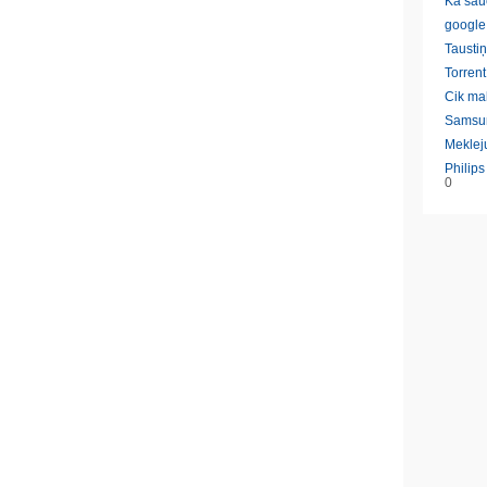
Ka sau
google
Taustiņ
Torrent
Cik ma
Samsu
Meklej
Philip
0