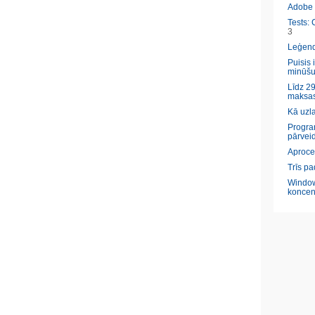
Adobe l
Tests: 
3
Leģendā
Puisis 
minūšu
Līdz 29
maksas
Kā uzl
Program
pārveid
Aproce
Trīs pa
Window
koncen