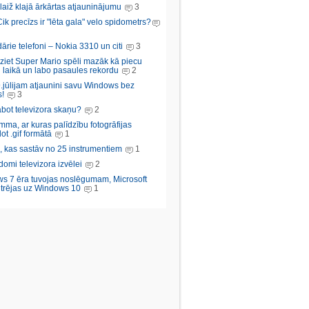
aiž klajā ārkārtas atjauninājumu
3
Cik precīzs ir "lēta gala" velo spidometrs?
rie telefoni – Nokia 3310 un citi
3
iziet Super Mario spēli mazāk kā piecu
 laikā un labo pasaules rekordu
2
.jūlijam atjaunini savu Windows bez
!
3
abot televizora skaņu?
2
ma, ar kuras palīdzību fotogrāfijas
ot .gif formātā
1
, kas sastāv no 25 instrumentiem
1
domi televizora izvēlei
2
s 7 ēra tuvojas noslēgumam, Microsoft
trējas uz Windows 10
1