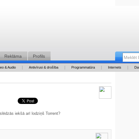
Reklāma
Profils
deo & Audio
Antivīrusi & drošība
Programmatūra
Internets
Da
slēdzās iekšā arī lodziņš Torrent?