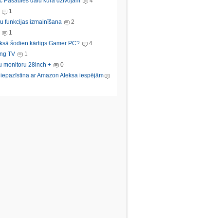
c Pasaules dalu kura dzivojam
4
1
u funkcijas izmainīšana
2
1
ksā šodien kārtigs Gamer PC?
4
ng TV
1
u monitoru 28inch +
0
s iepazīstina ar Amazon Aleksa iespējām