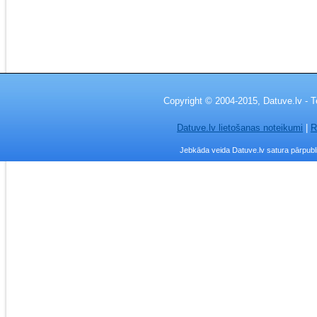
Copyright © 2004-2015, Datuve.lv - T
Datuve.lv lietošanas noteikumi
|
R
Jebkāda veida Datuve.lv satura pārpublic