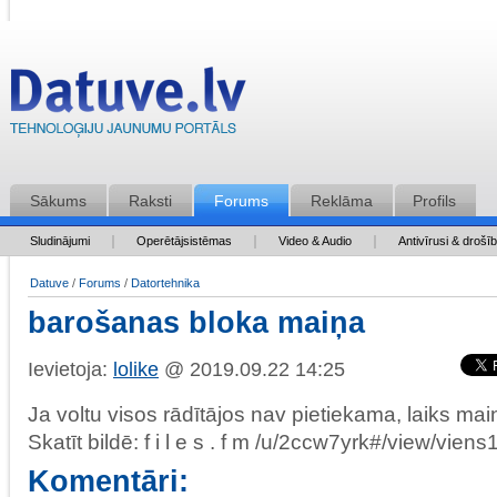
Sākums
Raksti
Forums
Reklāma
Profils
Sludinājumi
Operētājsistēmas
Video & Audio
Antivīrusi & drošī
Datuve
/
Forums
/
Datortehnika
barošanas bloka maiņa
Ievietoja:
lolike
@ 2019.09.22 14:25
Ja voltu visos rādītājos nav pietiekama, laiks ma
Skatīt bildē: f i l e s . f m /u/2ccw7yrk#/view/viens
Komentāri: