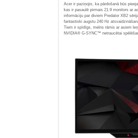
Acer ir paziņojis, ka pārdošanā būs pie
kas ir pasaulē pirmais 21:9 monitors ar a
informāciju par diviem Predator XB2 sērij
fantastiski augstu 240 Hz atsvaidzināšana
Tiem ir spīdīgs, melns rāmis ar asiem le
NVIDIA® G-SYNC™ netraucētai spēlēšan