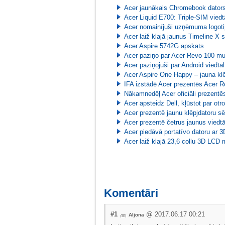
Acer jaunākais Chromebook dators 
Acer Liquid E700: Triple-SIM viedt
Acer nomainījuši uzņēmuma logot
Acer laiž klajā jaunus Timeline X s
Acer Aspire 5742G apskats
Acer paziņo par Acer Revo 100 mul
Acer paziņojuši par Android viedtālr
Acer Aspire One Happy – jauna klēp
IFA izstādē Acer prezentēs Acer 
Nākamnedēļ Acer oficiāli prezentē
Acer apsteidz Dell, kļūstot par otr
Acer prezentē jaunu klēpjdatoru sē
Acer prezentē četrus jaunus viedt
Acer piedāvā portatīvo datoru ar 3
Acer laiž klajā 23,6 collu 3D LCD 
Komentāri
#1
@ 2017.06.17 00:21
Aljona