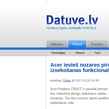
Sākums
Raksti
Forums
Tehnoloģijas
Padomi
Testi
Acer ievieš nozares pir
izsekošanas funkcionali
Ievietoja:
Draxo
@ 2017.01.15 14:38
Acer Predator Z301CT ir pasaulē pirmais 2
kas nodrošina pilnīgu nodošanos spēlei, 
inovāciju. Tas tika izvirzīts datoru perifē
pretendentu vidū.