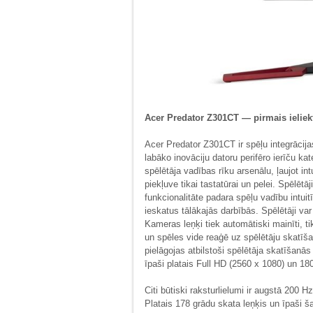
Acer Predator Z301CT — pirmais ieliekt
Acer Predator Z301CT ir spēļu integrācij
labāko inovāciju datoru perifēro ierīču ka
spēlētāja vadības rīku arsenālu, ļaujot in
piekļuve tikai tastatūrai un pelei. Spēlē
funkcionalitāte padara spēļu vadību intui
ieskatus tālākajās darbībās. Spēlētāji var
Kameras leņķi tiek automātiski mainīti, t
un spēles vide reaģē uz spēlētāju skatīš
pielāgojas atbilstoši spēlētāja skatīšanā
īpaši platais Full HD (2560 x 1080) un 180
Citi būtiski raksturlielumi ir augstā 200 
Platais 178 grādu skata leņķis un īpaši 