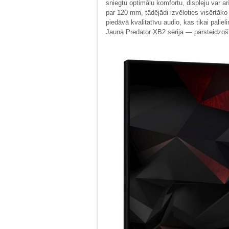
sniegtu optimālu komfortu, displeju var arī
par 120 mm, tādējādi izvēloties visērtāk
piedāvā kvalitatīvu audio, kas tikai paliel
Jaunā Predator XB2 sērija — pārsteidzoš