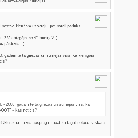
oti daudzveidīgas funkcijas.
5
 pastāv. Netīšām uzskrēju. pat paroli pārlūks
m? Vai aizgājis no šī lauciņa? :)
č pārdevis. :)
08. gadam te tā griezās un šūmējas viss, ka vienīgais
cis?
4. - 2008. gadam te tā griezās un šūmējas viss, ka
"BOOT" - Kas noticis?
klucis un tā vis apsprāga- tāpat kā tagat notped.lv skāra