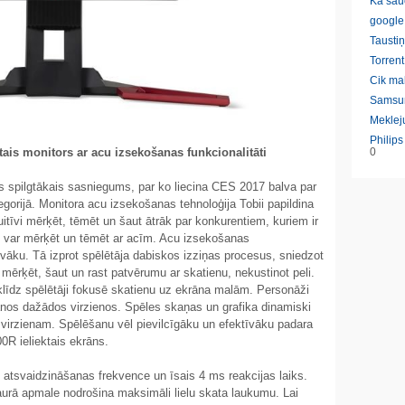
Ka sau
google
Taustiņ
Torrent
Cik ma
Samsu
Meklej
Philip
ais monitors ar acu izsekošanas funkcionalitāti
0
as spilgtākais sasniegums, par ko liecina CES 2017 balva par
tegorijā. Monitora acu izsekošanas tehnoloģija Tobii papildina
tuitīvi mērķēt, tēmēt un šaut ātrāk par konkurentiem, kuriem ir
tāji var mērķēt un tēmēt ar acīm. Acu izsekošanas
tīvāku. Tā izprot spēlētāja dabiskos izziņas procesus, sniedzot
 mērķēt, šaut un rast patvērumu ar skatienu, nekustinot peli.
iklīdz spēlētāji fokusē skatienu uz ekrāna malām. Personāži
anos dažādos virzienos. Spēles skaņas un grafika dinamiski
s virzienam. Spēlēšanu vēl pievilcīgāku un efektīvāku padara
0R ieliektais ekrāns.
Hz atsvaidzināšanas frekvence un īsais 4 ms reakcijas laiks.
šaurā apmale nodrošina maksimāli lielu skata laukumu. Lai