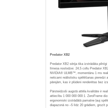
Predator XB2
Predator XB2 sērija tika izstrādāta pilnīgi
līmeņa noslodzei. 24,5 collu Predator XB
NVIDIA® ULMB™, momentānu 1 ms reakcij
neticami reālistisku spēlēšanas pieredz
pārejām, kas ir plūdeni renderētas bez i
Pārsteidzoši augstā attēla kvalitāte ir re
attiecību 1 000 000 000:1. ZeroFrame diza
ergonomiski izstrādātā pamatne ļauj spēlē
diapazonā no –5 līdz 20 grādiem, grozīt p