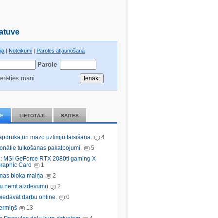
atuve
ja
|
Noteikumi
|
Paroles atjaunošana
Parole
erēties mani
IE
LIETOTĀJI
SAITES
 apdruka,un mazo uzlīmju taisīšana.
4
ionālie tulkošanas pakalpojumi.
5
: MSI GeForce RTX 2080ti gaming X
raphic Card
1
nas bloka maiņa
2
bu ņemt aizdevumu
2
iedāvāt darbu online.
0
ermiņš
13