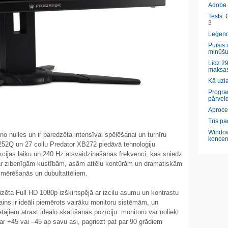
Adobe l
Tests: 
3
Leģendā
Puisis 
minūšu
Līdz 29
maksas
Kā uzl
Program
pārveid
Aproce
Trīs pa
Window
 no nulles un ir paredzēta intensīvai spēlēšanai un turnīru
koncen
252Q un 27 collu Predator XB272 piedāvā tehnoloģiju
as laiku un 240 Hz atsvaidzināšanas frekvenci, kas sniedz
i ar zibenīgām kustībām, asām attēlu kontūrām un dramatiskām
zsmērēšanās un dubultattēliem.
alizēta Full HD 1080p izšķirtspējā ar izcilu asumu un kontrastu
ins ir ideāli piemērots vairāku monitoru sistēmām, un
tājiem atrast ideālo skatīšanās pozīciju: monitoru var noliekt
ar +45 vai –45 ap savu asi, pagriezt pat par 90 grādiem