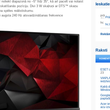
 noliekt diapazonā no –5° līdz 35°, kā arī pacelt vai nolaist
Ieskati
o skatīšanās pozīciju. Divi 3 W skaļruņi ar DTS™ skaņu
ina spēles reālistiskumu.
i augsta 240 Hz atsvaidzināšanas frekvence
Prāt
hc.l
Reklām
Raksti
KOMENT
ESET i
23
VIAPLA
iedzīvo
Katrā 
Windo
Google
paplaš
Acer ie
acu izs