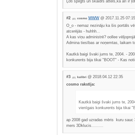
Ļoti spilgts un skaidrs attēls,ka arī ir ļ
#2
WWW
@ 2017.11.25 07:1
cosmo
O_o - nemaz nezināju ka šis portāls vēl
atcerējās - huhhh...
A kas viņu administrē? oollee vēljoprojā
Admina tiesības ar noņemtas, laikam to
Kautkā baigi švaki jums te, 2004. - 20
konkurents bija tikai "BOOT" - Kas noti
#3
@ 2018.04.12 22:35
kalibri
cosmo rakstīja:
Kautkā baigi švaki jums te, 200
vienīgais konkurents bija tikai 
ap 2008 gad uzradas mēris kuru sauc 3D
mers 3Dklucis..........