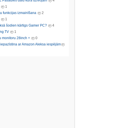
c Pasaules dalu kura dzivojam
4
1
u funkcijas izmainīšana
2
1
ksā šodien kārtigs Gamer PC?
4
ng TV
1
u monitoru 28inch +
0
s iepazīstina ar Amazon Aleksa iespējām