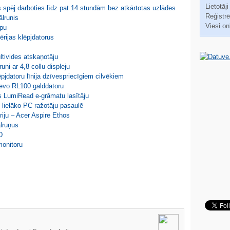
Lietotāji
spēj darboties līdz pat 14 stundām bez atkārtotas uzlādes
Reģistrēt
ālrunis
Viesi on
ipu
ērijas klēpjdatorus
tivides atskaņotāju
uni ar 4,8 collu displeju
jdatoru līnija dzīvespriecīgiem cilvēkiem
Revo RL100 galddatoru
s LumiRead e-grāmatu lasītāju
o lielāko PC ražotāju pasaulē
riju – Acer Aspire Ethos
ālruņus
D
monitoru