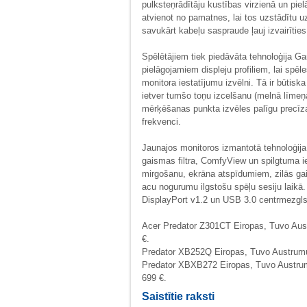
pulksteņrādītāju kustības virzienā un pie
atvienot no pamatnes, lai tos uzstādītu u
savukārt kabeļu saspraude ļauj izvairīties
Spēlētājiem tiek piedāvāta tehnoloģija Ga
pielāgojamiem displeju profiliem, lai spē
monitora iestatījumu izvēlni. Tā ir būtisk
ietver tumšo toņu izcelšanu (melnā līmeņa
mērķēšanas punkta izvēles palīgu precīza
frekvenci.
Jaunajos monitoros izmantotā tehnoloģij
gaismas filtra, ComfyView un spilgtuma i
mirgošanu, ekrāna atspīdumiem, zilās gai
acu nogurumu ilgstošu spēļu sesiju laikā
DisplayPort v1.2 un USB 3.0 centrmezgls (
Acer Predator Z301CT Eiropas, Tuvo Aus
€.
Predator XB252Q Eiropas, Tuvo Austrumu 
Predator XBXB272 Eiropas, Tuvo Austrum
699 €.
Saistītie raksti