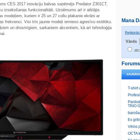
ejams CES 2017 inovāciju balvas saņēmējs Predator Z301CT,
cu izsekošanas funkcionalitāti. Uzņēmums arī ir atklājis
as modeļiem, kuriem ir 25 un 27 collu plakanie ekrāni ar
Mana D
s frekvenci. Visi trīs jaunie modeļi iemieso agresīvu estētiku.
ņķiem un drosmīgiem, sarkaniem akcentiem, kā arī tehnoloģija
Reģistrāci
ai.
Vārds
atc
Forums
JAUNĀK
T-shirt
Profes
Pardod
TRIO G
baroša
Es gri
Vēlos p
OCTA t