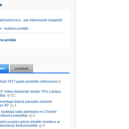
es
aDarbnīca.lv - par interesanto visapkārt
v - kultūras portāls
a portālā
ĀRI
JAUNĀKIE
zlaiž 2017.gada produktu izdevumus
Y: Video tiešsaistē skatās 70% Latvijas
tāju
21
desmitajā datorā joprojām izmanto
ws XP
2
 tuvākajā laikā atteiksies no Chrome
inājuma palaidēja
2
vieš nozares pirmo ieliekto monitoru ar
ekošanas funkcionalitāti
4