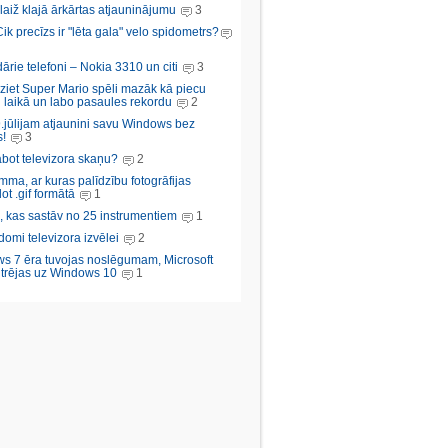
aiž klajā ārkārtas atjauninājumu
3
Cik precīzs ir "lēta gala" velo spidometrs?
rie telefoni – Nokia 3310 un citi
3
iziet Super Mario spēli mazāk kā piecu
 laikā un labo pasaules rekordu
2
.jūlijam atjaunini savu Windows bez
!
3
abot televizora skaņu?
2
ma, ar kuras palīdzību fotogrāfijas
ot .gif formātā
1
, kas sastāv no 25 instrumentiem
1
domi televizora izvēlei
2
s 7 ēra tuvojas noslēgumam, Microsoft
trējas uz Windows 10
1