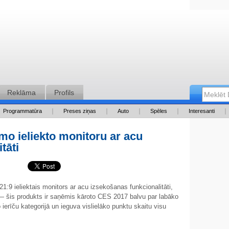
Reklāma
Profils
Programmatūra
Preses ziņas
Auto
Spēles
Interesanti
mo ieliekto monitoru ar acu
tāti
1:9 ieliektais monitors ar acu izsekošanas funkcionalitāti,
— šis produkts ir saņēmis kāroto CES 2017 balvu par labāko
ro ierīču kategorijā un ieguva vislielāko punktu skaitu visu