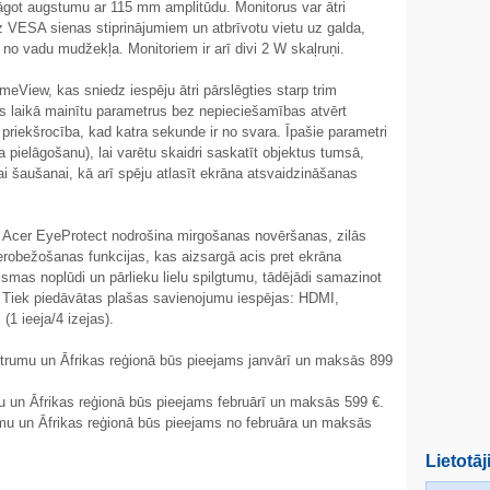
lāgot augstumu ar 115 mm amplitūdu. Monitorus var ātri
z VESA sienas stiprinājumiem un atbrīvotu vietu uz galda,
 no vadu mudžekļa. Monitoriem ir arī divi 2 W skaļruņi.
meView, kas sniedz iespēju ātri pārslēgties starp trim
les laikā mainītu parametrus bez nepieciešamības atvērt
a priekšrocība, kad katra sekunde ir no svara. Īpašie parametri
 pielāgošanu), lai varētu skaidri saskatīt objektus tumsā,
i šaušanai, kā arī spēju atlasīt ekrāna atsvaidzināšanas
a Acer EyeProtect nodrošina mirgošanas novēršanas, zilās
erobežošanas funkcijas, kas aizsargā acis pret ekrāna
smas noplūdi un pārlieku lielu spilgtumu, tādējādi samazinot
. Tiek piedāvātas plašas savienojumu iespējas: HDMI,
1 ieeja/4 izejas).
trumu un Āfrikas reģionā būs pieejams janvārī un maksās 899
un Āfrikas reģionā būs pieejams februārī un maksās 599 €.
u un Āfrikas reģionā būs pieejams no februāra un maksās
Lietotāj