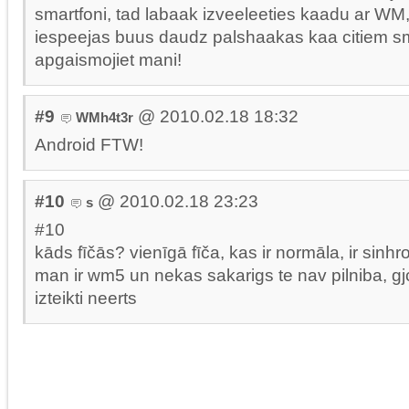
smartfoni, tad labaak izveeleeties kaadu ar WM, 
iespeejas buus daudz palshaakas kaa citiem sm
apgaismojiet mani!
#9
@ 2010.02.18 18:32
WMh4t3r
Android FTW!
#10
@ 2010.02.18 23:23
s
#10
kāds fīčās? vienīgā fīča, kas ir normāla, ir sinhr
man ir wm5 un nekas sakarigs te nav pilniba, gj
izteikti neerts