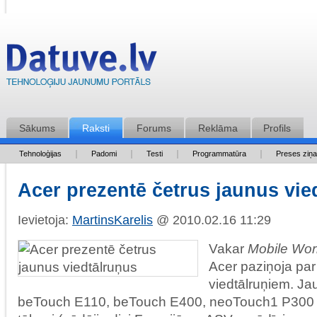
Sākums
Raksti
Forums
Reklāma
Profils
Tehnoloģijas
Padomi
Testi
Programmatūra
Preses ziņ
Acer prezentē četrus jaunus vie
Ievietoja:
MartinsKarelis
@ 2010.02.16 11:29
Vakar
Mobile Wor
Acer paziņoja par
viedtālruņiem. Ja
beTouch E110, beTouch E400, neoTouch1 P300