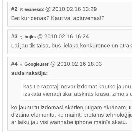
#2
@ 2010.02.16 13:29
evaness2
Bet kur cenas? Kaut vai aptuvenas!?
#3
@ 2010.02.16 16:24
bujks
Lai jau tik taisa, būs lielāka konkurence un ātrāk
#4
@ 2010.02.16 18:03
Googleuser
suds rakstīja:
kas tie razotaji nevar izdomat kautko jaunu 
izskata vienadi tikai atskiras krasa, zimols
ko jaunu tu izdomāsi skārienjūtīgam ekrānam, 
dizaina elementu, ko mainīt, protams tehnoloģij
ar laiku jau visi wannabe iphone mainīs skatu.