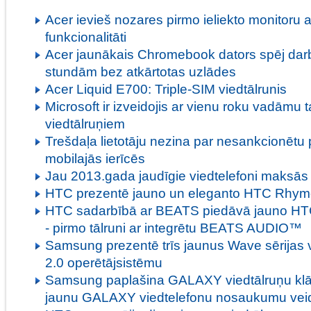
Acer ievieš nozares pirmo ieliekto monitoru
funkcionalitāti
Acer jaunākais Chromebook dators spēj darbo
stundām bez atkārtotas uzlādes
Acer Liquid E700: Triple-SIM viedtālrunis
Microsoft ir izveidojis ar vienu roku vadāmu t
viedtālruņiem
Trešdaļa lietotāju nezina par nesankcionētu 
mobilajās ierīcēs
Jau 2013.gada jaudīgie viedtelefoni maksās 
HTC prezentē jauno un eleganto HTC Rhy
HTC sadarbībā ar BEATS piedāvā jauno
- pirmo tālruni ar integrētu BEATS AUDIO™
Samsung prezentē trīs jaunus Wave sērijas 
2.0 operētājsistēmu
Samsung paplašina GALAXY viedtālruņu klā
jaunu GALAXY viedtelefonu nosaukumu veid