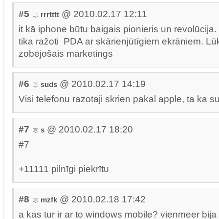
#5
@ 2010.02.17 12:11
rrrtttt
it kā iphone būtu baigais pionieris un revolūcija
tika ražoti PDA ar skārienjūtīgiem ekrāniem. L
zobējošais mārketings
#6
@ 2010.02.17 14:19
suds
Visi telefonu razotaji skrien pakal apple, ta ka 
#7
@ 2010.02.17 18:20
s
#7
+11111 pilnīgi piekrītu
#8
@ 2010.02.18 17:42
mzfk
a kas tur ir ar to windows mobile? vienmeer bija 