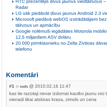
HTC prezentējis divus jaunus viedtālruņus 
Radar
LG sāk piedāvāt divus jaunus Android 2.3 vie
Microsoft piedāvā webOS izstrādātājiem b
tālruņus un apmācību
Google nolēmuši iegādāties Motorola mobilo 
12,5 miljardiem ASV dolāru
20 000 pirmklasnieku no Zelta Zivtiņas dāv
telefonu
Komentāri
#1
@ 2010.02.16 11:47
suds
kas tie razotaji nevar izdomat kautko jaunu visi 
vienadi tikai atskiras krasa, zimols un cena