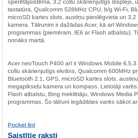
operētājsistēma, 3,2 collu skārienjutīgs disple
tastatūra, Qualcomm 528MHz CPU, b/g Wi-Fi, Blu
microSD kartes slots, austiņu pieslēgvieta un 3,
kamera. Tālrunim ir dažādas Acer, kā arī Window
programmas (piemēram, IE6 ar Flash atbalstu). Ti
nonāks martā.
Acer neoTouch P400 arī ir Windows Mobile 6.5.3 
collu skārienjutīgs ekrāns, Qualcomm 600MHz pro
Bluetooth 2.1, GPS, microSD kartes slots, austiņu
megapikseļu kamera un kompass. Lietotāji varēs 
Flash atbalstu, Bing meklētāju, Windows Media Pl
programmas. Šo tālruni iegādāties varēs sākot ar
Pocket lint
Saistītie raksti