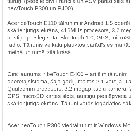
tālruņi (pēdējie divi Francijā un ASV parādīsies
newTouch P300 un P400).
Acer beTouch E110 tālrunim ir Android 1.5 operētā
skārienjutīgs ekrāns, 416MHz procesors, 3,2 me
austiņu pieslēgvieta, Bluetooth 1.0, GPS, microS
radio. Tālrunis veikalu plauktos parādīsies martā
melnā un tumši zilā krāsā.
Otrs jaunums ir beTouch E400 – arī šim tālrunim i
operētājsistēma, šajā gadījumā tās 2.1 versija. T
Qualcomm procesors, 3,2 megapikseļu kamera, Wi
GPS, microSD kartes slots, austiņu pieslēgvieta u
skārienjutīgs ekrāns. Tālruni varēs iegādāties sāko
Acer neoTouch P300 viedtālrunim ir Windows Mob