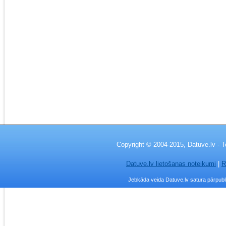
Copyright © 2004-2015, Datuve.lv - T
Datuve.lv lietošanas noteikumi
|
R
Jebkāda veida Datuve.lv satura pārpublic