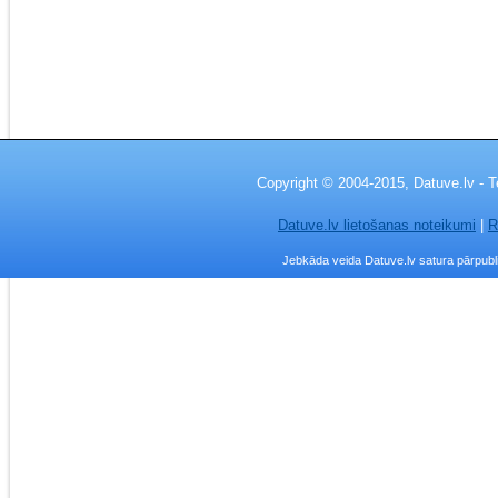
Copyright © 2004-2015, Datuve.lv - T
Datuve.lv lietošanas noteikumi
|
R
Jebkāda veida Datuve.lv satura pārpublic