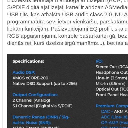
Līdztekus ierastajām analogajām izejām (RCA, L
S/PDIF digitālajai izejai, kartei ir arīdzan ASMe
USB tilts, kas atbalsta USB audio class 2.0. NU
programmatūra sevī ietver vienkāršu, pārskatāmu
liekām funkcijām. Pašizveidojami EQ profili, skaļu
RGB apgaismojuma kontrole pašai kartei (jā, bez
dienās reti kurš dzelzis tirgū manāms...), bet tas ar