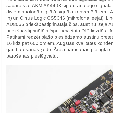
sapārots ar AKM AK4493 ciparu-analogo signāla 
diviem analogā-digitālā signāla konvertētājiem -
In) un Cirrus Logic CS5346 (mikrofona ieejai). Lin
AD8056 priekšpastiprinātāja čips, austiņu izejā 
priekšpastiprinātāja čipi ir ievietoto DIP ligzdās, l
Patīkami redzēt plašo pieslēdzamo austiņu pretes
16 līdz pat 600 omiem. Augstas kvalitātes konden
gan barošanas ķēdē. Ārējā barošānās piejūgta c
barošanas pieslēgvietu.