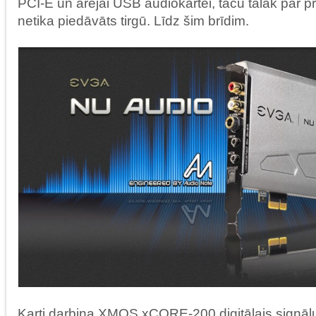
PCI-E un ārējai USB audiokartei, taču tālāk par p
netika piedāvāts tirgū. Līdz šim brīdim.
Karti darbina XMOS xCORE-200 digitālais signāl