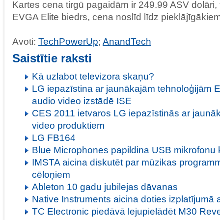
Kartes cena tirgū pagaidām ir 249.99 ASV dolāri, ta
EVGA Elite biedrs, cena noslīd līdz pieklājīgākie
Avoti:
TechPowerUp
;
AnandTech
Saistītie raksti
Kā uzlabot televizora skaņu?
LG iepazīstina ar jaunākajām tehnoloģijām Ei
audio video izstādē ISE
CES 2011 ietvaros LG iepazīstinās ar jaunā
video produktiem
LG FB164
Blue Microphones papildina USB mikrofonu 
IMSTA aicina diskutēt par mūzikas programm
cēloņiem
Ableton 10 gadu jubilejas dāvanas
Native Instruments aicina doties izplatījumā 
TC Electronic piedāvā lejupielādēt M30 Re