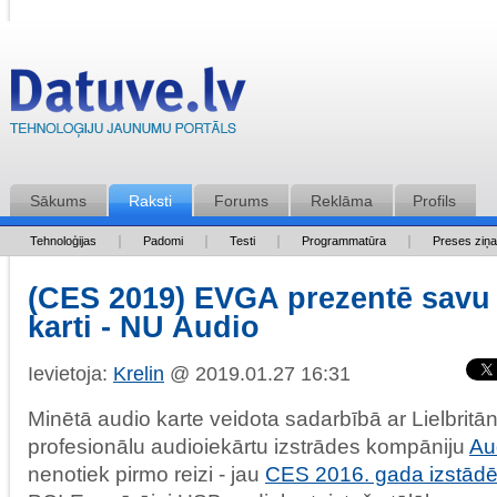
Sākums
Raksti
Forums
Reklāma
Profils
Tehnoloģijas
Padomi
Testi
Programmatūra
Preses ziņ
(CES 2019) EVGA prezentē savu
karti - NU Audio
Ievietoja:
Krelin
@ 2019.01.27 16:31
Minētā audio karte veidota sadarbībā ar Lielbritān
profesionālu audioiekārtu izstrādes kompāniju
Au
nenotiek pirmo reizi - jau
CES 2016. gada izstādē ti