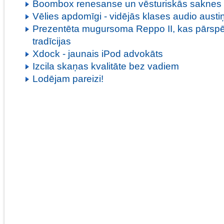
Boombox renesanse un vēsturiskās saknes
Vēlies apdomīgi - vidējās klases audio austi
Prezentēta mugursoma Reppo II, kas pārsp
tradīcijas
Xdock - jaunais iPod advokāts
Izcila skaņas kvalitāte bez vadiem
Lodējam pareizi!