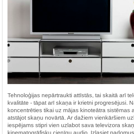
Tehnoloģijas nepārtraukti attīstās, tai skaitā arī te
kvalitāte - tāpat arī skaņa ir krietni progresējusi.
koncentrēties tikai uz mājas kinoteātra sistēmas att
atstājot skaņu novārtā. Ar dažiem vienkāršiem uz
iespējams stipri vien uzlabot sava televizora skaņ
kinematogrāfisku cienīgu audio. Izlasiet padomus 