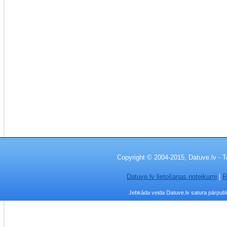
Copyright © 2004-2015, Datuve.lv - T
Datuve.lv lietošanas noteikumi
|
R
Jebkāda veida Datuve.lv satura pārpublic