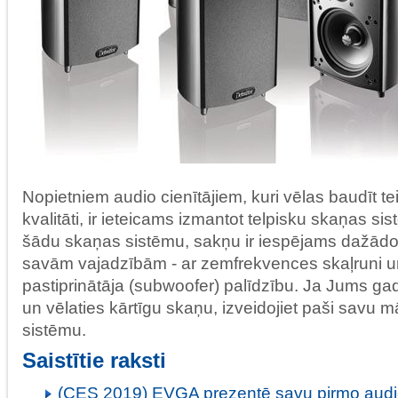
Nopietniem audio cienītājiem, kuri vēlas baudīt 
kvalitāti, ir ieteicams izmantot telpisku skaņas si
šādu skaņas sistēmu, sakņu ir iespējams dažādot
savām vajadzībām - ar zemfrekvences skaļruni 
pastiprinātāja (subwoofer) palīdzību. Ja Jums gadī
un vēlaties kārtīgu skaņu, izveidojiet paši savu m
sistēmu.
Saistītie raksti
(CES 2019) EVGA prezentē savu pirmo audio