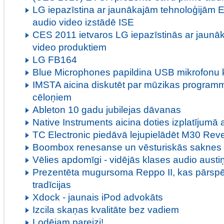
LG iepazīstina ar jaunākajām tehnoloģijām Ei
audio video izstādē ISE
CES 2011 ietvaros LG iepazīstinās ar jaunā
video produktiem
LG FB164
Blue Microphones papildina USB mikrofonu 
IMSTA aicina diskutēt par mūzikas programm
cēloņiem
Ableton 10 gadu jubilejas dāvanas
Native Instruments aicina doties izplatījumā 
TC Electronic piedāvā lejupielādēt M30 Re
Boombox renesanse un vēsturiskās saknes
Vēlies apdomīgi - vidējās klases audio austi
Prezentēta mugursoma Reppo II, kas pārsp
tradīcijas
Xdock - jaunais iPod advokāts
Izcila skaņas kvalitāte bez vadiem
Lodējam pareizi!