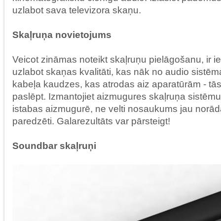
uzlabot sava televizora skaņu.
Skaļruņa novietojums
Veicot zināmas noteikt skaļruņu pielāgošanu, ir i
uzlabot skaņas kvalitāti, kas nāk no audio sistēm
kabeļa kaudzes, kas atrodas aiz aparatūrām - tās
paslēpt. Izmantojiet aizmugures skaļruņa sistēmu,
istabas aizmugurē, ne velti nosaukums jau norāda
paredzēti. Galarezultāts var pārsteigt!
Soundbar skaļruņi