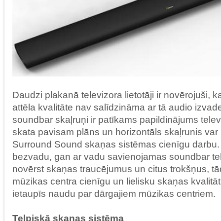
Daudzi plakanā televizora lietotāji ir novērojuši, ka
attēla kvalitāte nav salīdzināma ar tā audio izvade
soundbar skaļruņi ir patīkams papildinājums tele
skata pavisam plāns un horizontāls skaļrunis var 
Surround Sound skaņas sistēmas cienīgu darbu. 
bezvadu, gan ar vadu savienojamas soundbar teh
novērst skaņas traucējumus un citus trokšņus, tā
mūzikas centra cienīgu un lielisku skaņas kvalitāti
ietaupīs naudu par dārgajiem mūzikas centriem.
Telpiskā skaņas sistēma