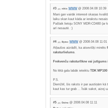
#3
WWW
@ 2008.04.08 10:39
nikis
Mani gan vairāk interesē skaņas kvalitā
laiku skan kaut kāda ar ierakstu nesais
Pašlaik lietoju SONY MDR-CD480 (ar kab
arī nesautē. :)
#4
WWW
@ 2008.04.08 11:01
Bytec
Atļaušos aizrādīt, ka atsevišķi minēts
raksturlielums
.
Frekvenču raksturlīkne vai jutīgums 
No lētā gala labāk ieteiktu
TDK MP100
P.S.
Diemžēl, šis raksts ir par austiņām kā
kaut kas tur grab ... Īsāk sakot, aizej
#5
@ 2008.04.08 11:11
Daina