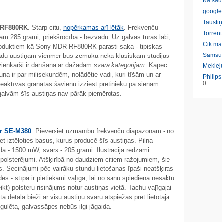
Ka sau
google
Taustiņ
-RF880RK
. Starp citu,
nopērkamas arī lētāk
. Frekvenču
Torrent
am 285 grami, priekšrocība - bezvadu. Uz galvas turas labi,
Cik ma
 produktiem kā Sony MDR-RF880RK parasti saka - tipiskas
Samsu
adu austiņām vienmēr būs zemāka nekā klasiskām studijas
ienkārši ir darīšana ar dažādām
svara kategorijām
. Kāpēc
Meklej
una ir par milisekundēm, nolādētie vadi, kuri tīšām un ar
Philip
0
reaktīvās granātas šāvienu izziest pretinieku pa sienām.
 galvām šīs austiņas nav pārāk piemērotas.
r SE-M380
. Pievērsiet uzmanību frekvenču diapazonam - no
iet iztēloties basus, kurus producē šīs austiņas. Pilna
da - 1500 mW, svars - 205 grami. Ilustrācijā redzami
u polsterējumi. Atšķirībā no daudziem citiem ražojumiem, šie
s. Secinājumi pēc vairāku stundu lietošanas īpaši neatšķiras
des - stīpa ir pietiekami vaļīga, lai no sānu spiediena nesāktu
kt) polsteru risinājums notur austiņas vietā. Tachu vaļīgajai
stā detaļa bieži ar visu austiņu svaru atspiežas pret lietotāja
egulēta, galvassāpes nebūs ilgi jāgaida.