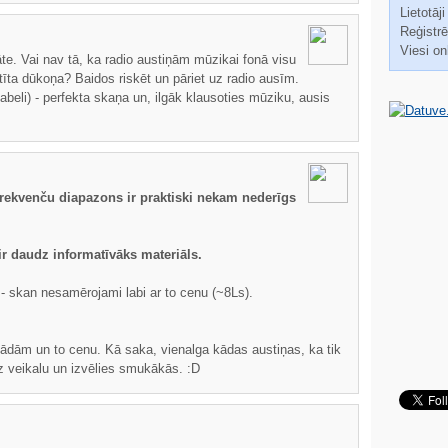
Lietotāji
Reģistrēt
Viesi on
te. Vai nav tā, ka radio austiņām mūzikai fonā visu
tīta dūkoņa? Baidos riskēt un pāriet uz radio ausīm.
eli) - perfekta skaņa un, ilgāk klausoties mūziku, ausis
frekvenču diapazons ir praktiski nekam nederīgs
ir daudz informatīvāks materiāls.
- skan nesamērojami labi ar to cenu (~8Ls).
 tādām un to cenu. Kā saka, vienalga kādas austiņas, ka tik
 uz veikalu un izvēlies smukākās. :D