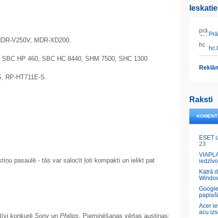
Ieskati
Prāt
MDR-V250V, MDR-XD200.
hc.l
0, SBC HP 460, SBC HC 8440, SHM 7500, SHC 1300.
Reklām
S, RP-HT711E-S.
Raksti
KOMENT
ESET i
23
VIAPLA
iņu pasaulē - tās var salocīt ļoti kompakti un ielikt pat
iedzīvo
Katrā 
Windo
Google
paplaš
Acer ie
acu izs
tīvi konkurē
Sony
un
Philips
. Pieminēšanas vērtas austiņas: