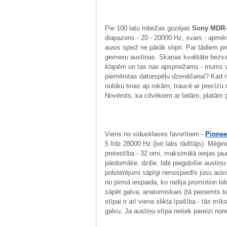
Pie 100 latu robežas gozējas
Sony MDR
diapazons - 20 - 20000 Hz, svars - apmēr
ausis spiež ne pārāk stipri. Par tādiem
geimeru
austiņas. Skaņas kvalitāte bezv
klapēm
un tas nav apspriežams - mums v
piemērotas datorspēļu
dzenāšanai
? Kad r
nolūku tinas ap rokām, traucē ar precīzu 
Novērots, ka cilvēkiem ar lielām, platām
Viens no vidusklases favorītiem -
Pionee
5 līdz 28000 Hz (ļoti labs rādītājs). Mēģin
pretestība - 32 omi, maksimālā ieejas jau
pārdomātie, dziļie, labi pieguļošie austiņ
polsterējumi sāpīgi nenospiedīs jūsu ausi
no pirmā iespaida, ko radīja
promotion
bil
sāpēt galva, anatomiskais (tā pieņemts tei
stīpai ir arī viena slikta īpašība - tās mīk
galvu. Ja austiņu stīpa netiek pareizi nor