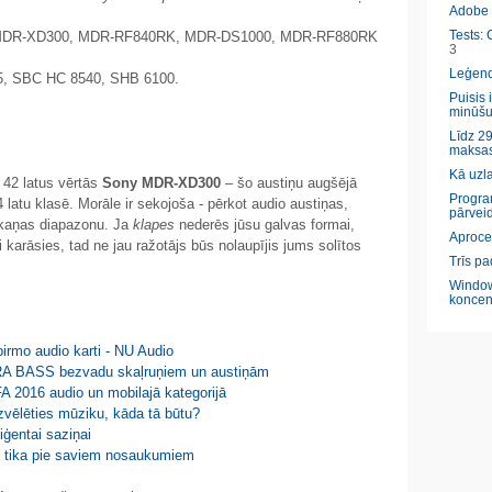
Adobe l
Tests: 
 MDR-XD300, MDR-RF840RK, MDR-DS1000, MDR-RF880RK
3
Leģendā
85, SBC HC 8540, SHB 6100.
Puisis 
minūšu
Līdz 29
maksas
Kā uzl
 42 latus vērtās
Sony MDR-XD300
– šo austiņu augšējā
Program
4 latu klasē. Morāle ir sekojoša - pērkot audio austiņas,
pārveid
 skaņas diapazonu. Ja
klapes
nederēs jūsu galvas formai,
Aproce
 karāsies, tad ne jau ražotājs būs nolaupījis jums solītos
Trīs pa
Window
koncen
rmo audio karti - NU Audio
XTRA BASS bezvadu skaļruņiem un austiņām
A 2016 audio un mobilajā kategorijā
izvēlēties mūziku, kāda tā būtu?
iģentai saziņai
s tika pie saviem nosaukumiem