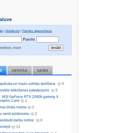
atuve
ja
|
Noteikumi
|
Paroles atjaunošana
Parole
erēties mani
IE
LIETOTĀJI
SAITES
 apdruka,un mazo uzlīmju taisīšana.
4
ionālie tulkošanas pakalpojumi.
5
: MSI GeForce RTX 2080ti gaming X
raphic Card
1
nas bloka maiņa
2
bu ņemt aizdevumu
2
iedāvāt darbu online.
0
ermiņš
13