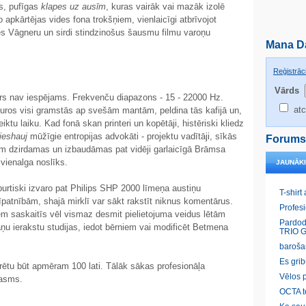
as, pufīgas
klapes uz ausīm
, kuras vairāk vai mazāk izolē
 apkārtējas vides fona trokšņiem, vienlaicīgi atbrīvojot
es Vāgneru un sirdi stindzinošus šausmu filmu varoņu
Mana D
Reģistrāci
Vārds
airs nav iespējams. Frekvenču diapazons - 15 - 22000 Hz.
atc
uros visi gramstās ap svešām mantām, peldina tās kafijā un,
tu laiku. Kad fonā skan printeri un kopētāji, histēriski kliedz
ieshauj
mūžīgie entropijas advokāti - projektu vadītāji, sīkās
Forums
ām dzirdamas un izbaudāmas pat vidēji garlaicīgā Brāmsa
 vienalga noslīks.
JAUNĀK
burtiski izvaro pat Philips SHP 2000 līmeņa austiņu
T-shirt
patnībām, shajā mirklī var sākt rakstīt niknus komentārus.
Profes
iem saskaitīs vēl vismaz desmit pielietojuma veidus lētām
Pardod
ņu ierakstu studijas, iedot bērniem vai modificēt Betmena
TRIO G
baroša
Es gri
tu būt apmēram 100 lati. Tālāk sākas profesionāļa
Vēlos p
rasms.
OCTA t