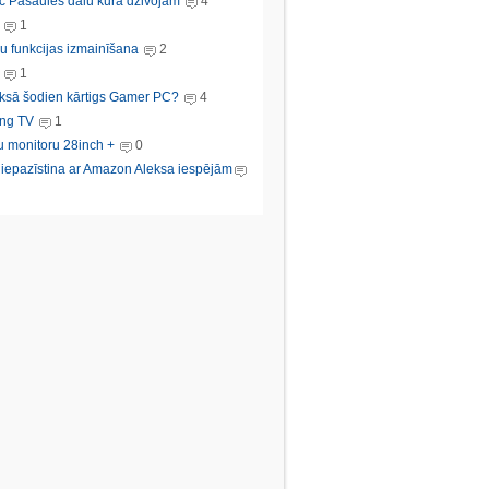
c Pasaules dalu kura dzivojam
4
1
u funkcijas izmainīšana
2
1
ksā šodien kārtigs Gamer PC?
4
ng TV
1
u monitoru 28inch +
0
s iepazīstina ar Amazon Aleksa iespējām