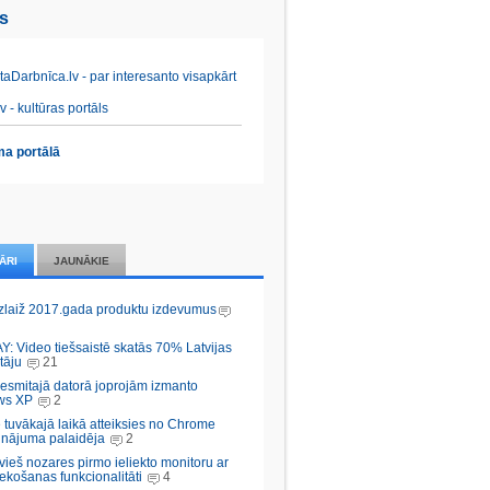
es
aDarbnīca.lv - par interesanto visapkārt
v - kultūras portāls
a portālā
ĀRI
JAUNĀKIE
zlaiž 2017.gada produktu izdevumus
Y: Video tiešsaistē skatās 70% Latvijas
tāju
21
desmitajā datorā joprojām izmanto
ws XP
2
 tuvākajā laikā atteiksies no Chrome
inājuma palaidēja
2
vieš nozares pirmo ieliekto monitoru ar
ekošanas funkcionalitāti
4