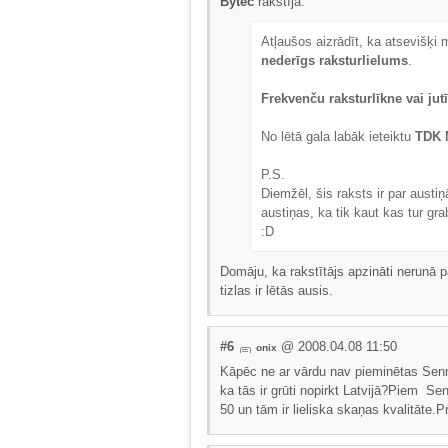
Bytec
rakstīja:
Atļaušos aizrādīt, ka atsevišķi
nederīgs raksturlielums
.
Frekvenču raksturlīkne vai jut
No lētā gala labāk ieteiktu
TDK 
P.S.
Diemžēl, šis raksts ir par aust
austiņas, ka tik kaut kas tur gra
:D
Domāju, ka rakstītājs apzināti nerunā pa
tizlas ir lētās ausis.
#6
@ 2008.04.08 11:50
onix
Kāpēc ne ar vārdu nav pieminētas Senn
ka tās ir grūti nopirkt Latvijā?Piem S
50 un tām ir lieliska skaņas kvalitāte.P