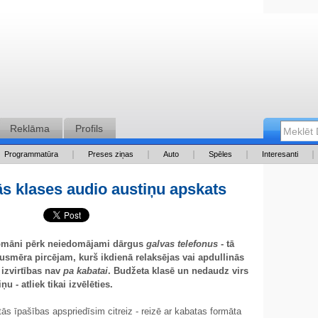
Reklāma
Profils
Programmatūra
Preses ziņas
Auto
Spēles
Interesanti
ās klases audio austiņu apskats
lomāni pērk neiedomājami dārgus
galvas telefonus
- tā
usmēra pircējam, kurš ikdienā relaksējas vai apdullinās
 izvirtības nav
pa kabatai
. Budžeta klasē un nedaudz virs
u - atliek tikai izvēlēties.
tās īpašības apspriedīsim citreiz - reizē ar kabatas formāta