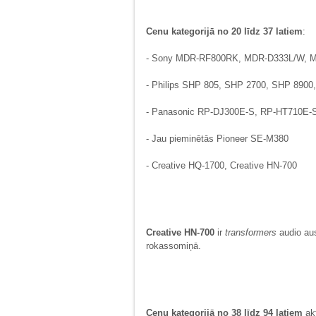
Cenu kategorijā no 20 līdz 37 latiem
:
- Sony MDR-RF800RK, MDR-D333L/W, 
- Philips SHP 805, SHP 2700, SHP 890
- Panasonic RP-DJ300E-S, RP-HT710E-
- Jau pieminētās Pioneer SE-M380
- Creative HQ-1700, Creative HN-700
Creative HN-700
ir
transformers
audio aust
rokassomiņā.
Cenu kategorijā no 38 līdz 94 latiem
ak