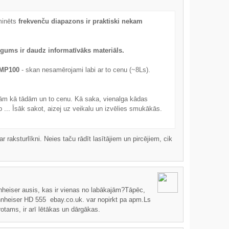
 minēts
frekvenču diapazons ir praktiski nekam
īgums ir daudz informatīvāks materiāls.
MP100
- skan nesamērojami labi ar to cenu (~8Ls).
iņām kā tādām un to cenu. Kā saka, vienalga kādas
b ... Īsāk sakot, aizej uz veikalu un izvēlies smukākās.
r raksturlīkni. Neies taču rādīt lasītājiem un pircējiem, cik
heiser ausis, kas ir vienas no labākajām?Tāpēc,
ennheiser HD 555 ebay.co.uk. var nopirkt pa apm.Ls
rotams, ir arī lētākas un dārgākas.