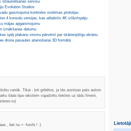
 4K straumēšanas servisu
iju Evolution Studios
zvadu gaismojuma kontroles sistēmas prototipu
ion 4 konsoļu versijas, kas atbalstīs 4K izšķirtspēju
isku mājas apgaismojumu
un iznākšanas datumu
, kas spēj plakanu virsmu pārvērst par skārienjūtīgu ekrānu
ie drona pasaules atainošanai 3D formātā
ētu vairāk. Tikai - ļoti gribētos, ja tās austiņas pats autors
laiku šāda tipa rakstiem vajadzētu tiekties uz tādu līmeni,
stereo.ru)
Lietotāj
as , bet nu +- forshi ! :)