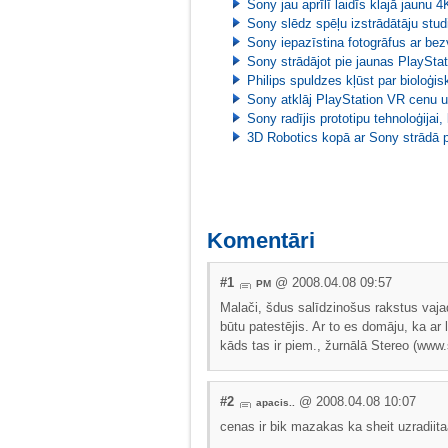
Sony jau aprīlī laidīs klajā jaunu
Sony slēdz spēļu izstrādātāju stud
Sony iepazīstina fotogrāfus ar be
Sony strādājot pie jaunas PlayStat
Philips spuldzes kļūst par bioloģ
Sony atklāj PlayStation VR cenu 
Sony radījis prototipu tehnoloģijai
3D Robotics kopā ar Sony strādā p
Komentāri
#1
@ 2008.04.08 09:57
PM
Malači, šdus salīdzinošus rakstus vajadz
būtu patestējis. Ar to es domāju, ka ar 
kāds tas ir piem., žurnālā Stereo (www.
#2
@ 2008.04.08 10:07
apacis..
cenas ir bik mazakas ka sheit uzradiitaa