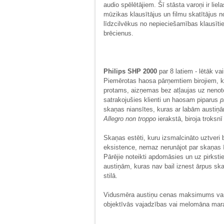
audio spēlētājiem. Šī stāsta varoņi ir liel
mūzikas klausītājus un filmu skatītājus no
līdzcilvēkus no nepieciešamības klausīti
brēcienus.
Philips SHP 2000
par 8 latiem - lētāk v
Piemērotas haosa pārņemtiem birojiem, k
protams, aizņemas bez atļaujas uz nenoteik
satrakojušies klienti un haosam piparus
p
skaņas niansītes, kuras ar labām austiņ
Allegro non troppo
ierakstā, biroja troksnī
Skaņas estēti, kuru izsmalcināto uztveri 
eksistence, nemaz nerunājot par skaņas ī
Pārējie noteikti apdomāsies un uz pirkst
austiņām, kuras nav bail iznest ārpus ska
stilā.
Vidusmēra austiņu cenas maksimums varē
objektīvās vajadzības vai melomāna ma