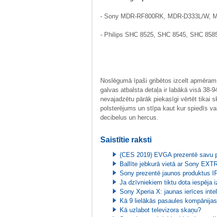
- Sony MDR-RF800RK, MDR-D333L/W,
- Philips SHC 8525, SHC 8545, SHC 85
Noslēgumā īpaši gribētos izcelt apmēram
galvas atbalsta detaļa ir labākā visā 38-9
nevajadzētu pārāk piekasīgi vērtēt tikai
polsterējums un stīpa kaut kur spiedīs vai
decibelus un hercus.
Saistītie raksti
(CES 2019) EVGA prezentē savu pi
Ballīte jebkurā vietā ar Sony E
Sony prezentē jaunos produktus IF
Ja dzīvniekiem tiktu dota iespēja 
Sony Xperia X: jaunas ierīces intel
Kā 9 lielākās pasaules kompānija
Kā uzlabot televizora skaņu?