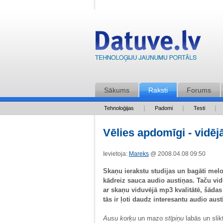
Sākums
Raksti
Forums
Tehnoloģijas
Padomi
Testi
Vēlies apdomīgi - vidēj
Ievietoja:
Mareks
@ 2008.04.08 09:50
Skaņu ierakstu studijas un bagāti me
kādreiz sauca audio austiņas. Taču vid
ar skaņu viduvējā mp3 kvalitātē, šādas
tās ir ļoti daudz interesantu audio austiņ
Ausu korķu
un mazo
stīpiņu
labās un slik