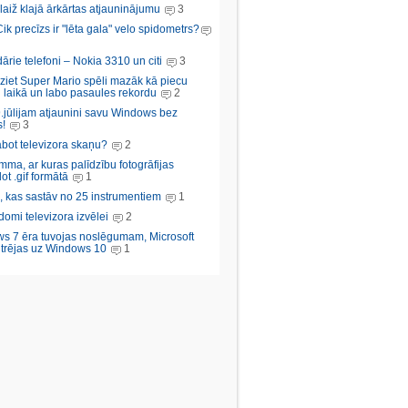
aiž klajā ārkārtas atjauninājumu
3
Cik precīzs ir "lēta gala" velo spidometrs?
rie telefoni – Nokia 3310 un citi
3
iziet Super Mario spēli mazāk kā piecu
 laikā un labo pasaules rekordu
2
.jūlijam atjaunini savu Windows bez
!
3
abot televizora skaņu?
2
ma, ar kuras palīdzību fotogrāfijas
ot .gif formātā
1
, kas sastāv no 25 instrumentiem
1
domi televizora izvēlei
2
s 7 ēra tuvojas noslēgumam, Microsoft
trējas uz Windows 10
1