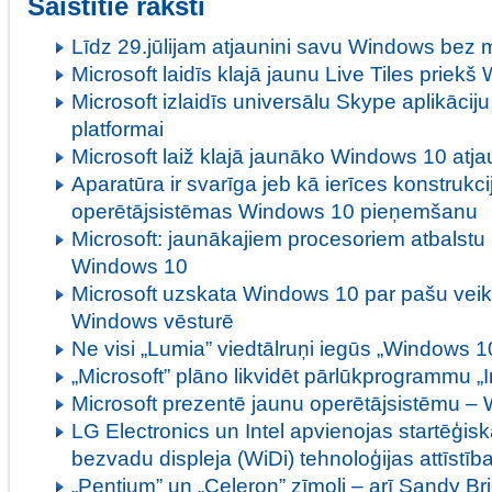
Saistītie raksti
Līdz 29.jūlijam atjaunini savu Windows bez
Microsoft laidīs klajā jaunu Live Tiles priek
Microsoft izlaidīs universālu Skype aplikāci
platformai
Microsoft laiž klajā jaunāko Windows 10 atj
Aparatūra ir svarīga jeb kā ierīces konstrukci
operētājsistēmas Windows 10 pieņemšanu
Microsoft: jaunākajiem procesoriem atbalstu 
Windows 10
Microsoft uzskata Windows 10 par pašu vei
Windows vēsturē
Ne visi „Lumia” viedtālruņi iegūs „Windows 1
„Microsoft” plāno likvidēt pārlūkprogrammu „I
Microsoft prezentē jaunu operētājsistēmu –
LG Electronics un Intel apvienojas startēģiskā
bezvadu displeja (WiDi) tehnoloģijas attīstība
„Pentium” un „Celeron” zīmoli – arī Sandy Br