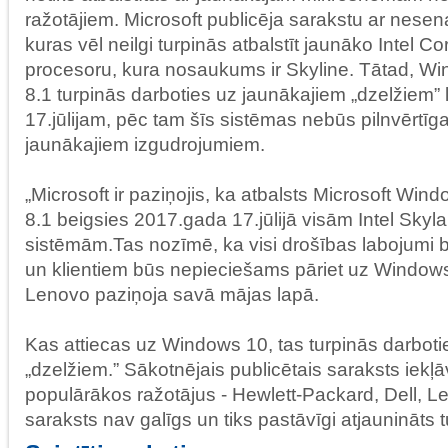
ražotājiem. Microsoft publicēja sarakstu ar nese
kuras vēl neilgi turpinās atbalstīt jaunāko Intel 
procesoru, kura nosaukums ir Skyline. Tātad, 
8.1 turpinās darboties uz jaunākajiem „dzelžiem”
17.jūlijam, pēc tam šīs sistēmas nebūs pilnvērtīga
jaunākajiem izgudrojumiem.
„Microsoft ir paziņojis, ka atbalsts Microsoft Wi
8.1 beigsies 2017.gada 17.jūlijā visām Intel Skyl
sistēmām.Tas nozīmē, ka visi drošības labojumi 
un klientiem būs nepieciešams pāriet uz Windows
Lenovo paziņoja savā mājas lapā.
Kas attiecas uz Windows 10, tas turpinās darbot
„dzelžiem.” Sākotnējais publicētais saraksts iekļ
populārākos ražotājus - Hewlett-Packard, Dell, Le
saraksts nav galīgs un tiks pastāvīgi atjaunināt