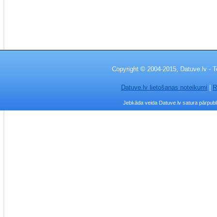
Copyright © 2004-2015, Datuve.lv - T
Datuve.lv lietošanas noteikumi
|
R
Jebkāda veida Datuve.lv satura pārpublic