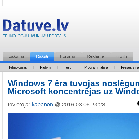
Sākums
Raksti
Forums
Reklāma
Profils
Tehnoloģijas
Padomi
Testi
Programmatūra
Preses ziņ
Windows 7 ēra tuvojas noslēgu
Microsoft koncentrējas uz Wind
Ievietoja:
kapanen
@ 2016.03.06 23:28