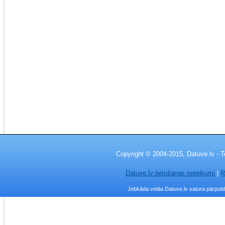
Copyright © 2004-2015, Datuve.lv - T
Datuve.lv lietošanas noteikumi
|
R
Jebkāda veida Datuve.lv satura pārpublic