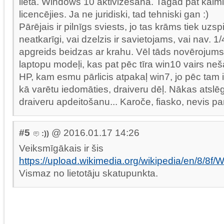
lieta. Windows 10 aktivizēšana. Tagad pat kaimi
licencējies. Ja ne juridiski, tad tehniski gan :)
Pārējais ir pilnīgs sviests, jo tas krāms tiek uzspi
neatkarīgi, vai dzelzis ir savietojams, vai nav. 
apgreids beidzas ar krahu. Vēl tāds novērojums,
laptopu modeļi, kas pat pēc tīra win10 vairs neša
HP, kam esmu pārlicis atpakaļ win7, jo pēc tam 
kā varētu iedomāties, draiveru dēļ. Nākas atslē
draiveru apdeitošanu... Karoče, fiasko, nevis 
#5
@ 2016.01.17 14:26
:))
Veiksmīgākais ir šis
https://upload.wikimedia.org/wikipedia/en/8/
Vismaz no lietotāju skatupunkta.