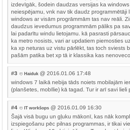
izdevīgāk, šodein daudzas versijas ka window
neiespējamu, vnk nav tik daudz programmētāji la
windows ar visām progrāmmām tas nav reāli. Zi
daudzus ievedumus programmām pāliks pa sava
lai padarītu windu lietojamu. kā pasrasti pārsauc 
ka metro nosists, vari ar updatiem piemosties u
ka xp neturas uz vistu pārlēkt, tas toch sviests
pašām patika bet xp tā ir klassika kas nenoveco
#3
@ 2016.01.06 17:48
Haiduk
windows 7 laikā nebija tāds noiets mobilajām ie
(planšetes, mobīlie) kā tagad. Tur ir arī savi lieli 
#4
@ 2016.01.09 16:30
IT workšops
Šajā visā bugu un gļuku mākonī, kas nāk kompl
izspiegošanu pēc pilnas programmas, ir tikai vi