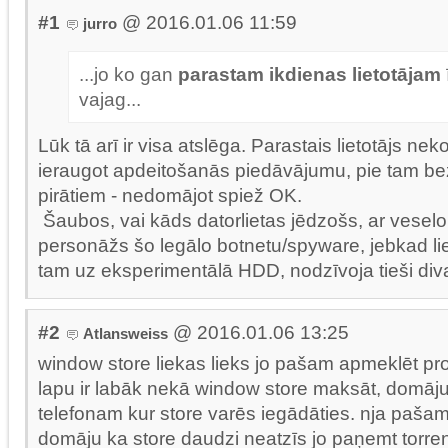
#1
@ 2016.01.06 11:59
jurro
...jo ko gan
parastam ikdienas lietotājam
vajag...
Lūk tā arī ir visa atslēga. Parastais lietotājs ne
ieraugot apdeitošanās piedāvājumu, pie tam b
pirātiem - nedomājot spiež OK.
Šaubos, vai kāds datorlietas jēdzošs, ar veselo
personāžs šo legālo botnetu/spyware, jebkad li
tam uz eksperimentālā HDD, nodzīvoja tieši div
#2
@ 2016.01.06 13:25
Atlansweiss
window store liekas lieks jo pašam apmeklēt 
lapu ir labāk nekā window store maksāt, domāj
telefonam kur store varēs iegādāties. nja paš
domāju ka store daudzi neatzīs jo paņemt torrent