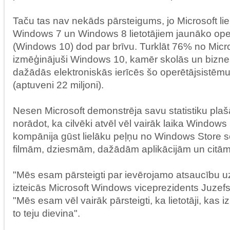
Taču tas nav nekāds pārsteigums, jo Microsoft liel
Windows 7 un Windows 8 lietotājiem jaunāko ope
(Windows 10) dod par brīvu. Turklāt 76% no Micros
izmēģinājuši Windows 10, kamēr skolās un bizne
dažādās elektroniskās ierīcēs šo operētājsistēm
(aptuveni 22 miljoni).
Nesen Microsoft demonstrēja savu statistiku plašāk
norādot, ka cilvēki atvēl vēl vairāk laika Windows 1
kompānija gūst lielāku peļņu no Windows Store 
filmām, dziesmām, dažādām aplikācijām un citām 
"Mēs esam pārsteigti par ievērojamo atsaucību u
izteicās Microsoft Windows viceprezidents Juzef
"Mēs esam vēl vairāk pārsteigti, ka lietotāji, kas
to teju dievina".