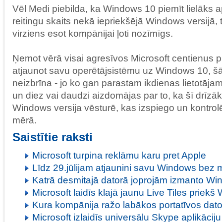
Vēl Medi piebilda, ka Windows 10 piemīt lielāks a
reitingu skaits nekā iepriekšējā Windows versijā, 
virziens esot kompānijai ļoti nozīmīgs.
Ņemot vērā visai agresīvos Microsoft centienus pi
atjaunot savu operētājsistēmu uz Windows 10, šād
neizbrīna - jo ko gan parastam ikdienas lietotājam 
un diez vai daudzi aizdomājas par to, ka šī drīzā
Windows versija vēsturē, kas izspiego un kontrolē tā
mērā.
Saistītie raksti
Microsoft turpina reklāmu karu pret Apple
Līdz 29.jūlijam atjaunini savu Windows bez
Katrā desmitajā datorā joprojām izmanto W
Microsoft laidīs klajā jaunu Live Tiles priek
Kura kompānija ražo labākos portatīvos dat
Microsoft izlaidīs universālu Skype aplikāci