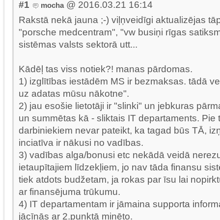
#1
@ 2016.03.21 16:14
mocha
Rakstā nekā jauna ;-) viļņveidīgi aktualizējas t
"porsche medcentram", "vw busiņi rīgas satiksm
sistēmas valsts sektorā utt...
Kādēļ tas viss notiek?! manas pārdomas.
1) izglītības iestādēm MS ir bezmaksas. tādā vei
uz adatas mūsu nākotne".
2) jau esošie lietotāji ir "slinki" un jebkuras pār
un summētas kā - sliktais IT departaments. Pie 
darbiniekiem nevar pateikt, ka tagad būs TĀ, izņ
inciatīva ir nākusi no vadības.
3) vadības alga/bonusi etc nekādā veidā nerezu
ietaupītajiem līdzekļiem, jo nav tāda finansu sis
tiek atdots budžetam, ja rokas par īsu lai nopirk
ar finansējuma trūkumu.
4) IT departamentam ir jāmaina supporta inform
jācīnās ar 2.punktā minēto.