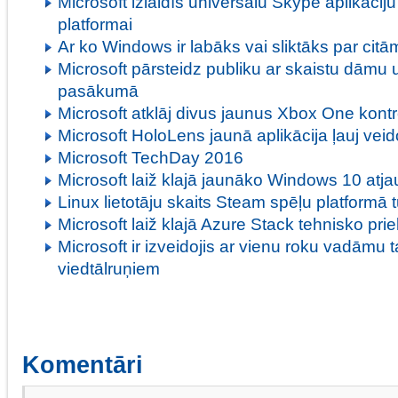
Microsoft izlaidīs universālu Skype aplikāci
platformai
Ar ko Windows ir labāks vai sliktāks par ci
Microsoft pārsteidz publiku ar skaistu dāmu
pasākumā
Microsoft atklāj divus jaunus Xbox One kontr
Microsoft HoloLens jaunā aplikācija ļauj veido
Microsoft TechDay 2016
Microsoft laiž klajā jaunāko Windows 10 atj
Linux lietotāju skaits Steam spēļu platformā t
Microsoft laiž klajā Azure Stack tehnisko pri
Microsoft ir izveidojis ar vienu roku vadāmu t
viedtālruņiem
Komentāri