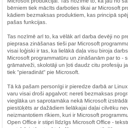
Microsoft produkcijai. Tas nozīmē to, ka jau no
bērniem tiek mācīts darboties tikai ar Microsoft p
kādiem bezmaksas produktiem, kas principā spēj
pašas funkcijas.
Tas nozīmē arī to, ka vēlāk arī darba devēji no p
pieprasa zināšanas tieši par Microsoft programmat
visai loģiski ir tas, ka lielākā daļa visu biroja darbs
Microsoft programmatūru un zināšanām par to - se
grāmatveži, skolotāji un ļoti daudz citu profesiju
tiek "pieradināt" pie Microsoft.
Tā kā pašam personīgi ir pieredze darbā ar Linux
varu visai droši apgalvot: nereti bezmaksas prog
vieglāka un saprotamāka nekā Microsoft izstrādā
piestūķēts ar dažādiem lielākajai daļai cilvēku n
neizmantotiem rīkiem, kuri ir Microsoft programm
Open Office ir stipri līdzīgs Microsoft Office - tek