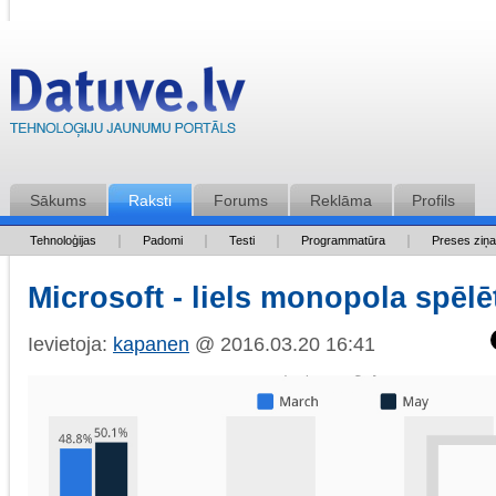
Sākums
Raksti
Forums
Reklāma
Profils
Tehnoloģijas
Padomi
Testi
Programmatūra
Preses ziņ
Microsoft - liels monopola spēlēt
Ievietoja:
kapanen
@ 2016.03.20 16:41