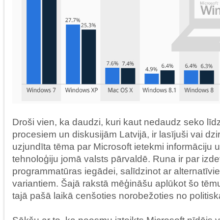
Droši vien, ka daudzi, kuri kaut nedaudz seko līdz
procesiem un diskusijām Latvijā, ir lasījuši vai dzir
uzjundīta tēma par Microsoft ietekmi informāciju 
tehnoloģiju jomā valsts pārvaldē. Runa ir par iz
programmatūras iegādei, salīdzinot ar alternatīv
variantiem. Šajā rakstā mēģināšu aplūkot šo tēm
tajā pašā laikā cenšoties norobežoties no politis