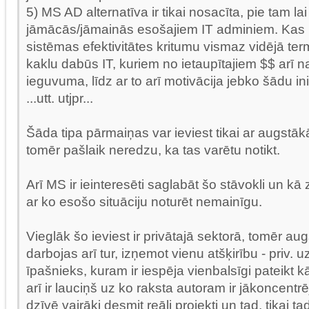
5) MS AD alternatīva ir tikai nosacīta, pie tam lai t
jāmācās/jāmainās esošajiem IT adminiem. Kas
sistēmas efektivitātes kritumu vismaz vidējā ter
kaklu dabūs IT, kuriem no ietaupītajiem $$ arī 
ieguvuma, līdz ar to arī motivācija jebko šādu inic
...utt. utjpr...
Šāda tipa pārmaiņas var ieviest tikai ar augstā
tomēr pašlaik neredzu, ka tas varētu notikt.
Arī MS ir ieinteresēti saglabāt šo stāvokli un kā
ar ko esošo situāciju noturēt nemainīgu.
Vieglāk šo ieviest ir privātajā sektorā, tomēr au
darbojas arī tur, izņemot vienu atšķirību - priv.
īpašnieks, kuram ir iespēja vienbalsīgi pateikt k
arī ir lauciņš uz ko raksta autoram ir jākoncentrē
dzīvē vairāki desmit reāli projekti un tad, tikai 