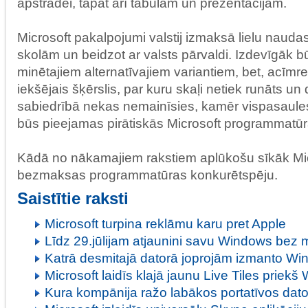
apstrādei, tāpat arī tabulām un prezentācijām.
Microsoft pakalpojumi valstij izmaksā lielu naud
skolām un beidzot ar valsts pārvaldi. Izdevīgāk bū
minētajiem alternatīvajiem variantiem, bet, acīmre
iekšējais šķērslis, par kuru skaļi netiek runāts un d
sabiedrībā nekas nemainīsies, kamēr vispasaules
būs pieejamas pirātiskās Microsoft programmatūra
Kādā no nākamajiem rakstiem aplūkošu sīkāk Mi
bezmaksas programmatūras konkurētspēju.
Saistītie raksti
Microsoft turpina reklāmu karu pret Apple
Līdz 29.jūlijam atjaunini savu Windows bez
Katrā desmitajā datorā joprojām izmanto W
Microsoft laidīs klajā jaunu Live Tiles priek
Kura kompānija ražo labākos portatīvos dat