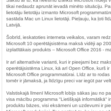
Sākšu ar to, ka neesmu izteikts Microsoft nīdējs 
tikai nedaudz aprunāt ievadā minēto situāciju. P
lietotāju lietotāju izmanto Microsoft programmatū
sastāda Mac un Linux lietotāji. Pieļauju, ka ļoti līdz
Latvijā.
Šobrīd, ieskatoties interneta veikalos, varam redz
Microsoft 10 operētājsistēma maksā vidēji ap 200 
izplatītākais produkts – Microsoft Office 2016 - m
Ir arī alternatīvie varianti, kuri ir pieejami bez m
operētājsistēma Linux, kā arī Open Office, kurš ir 
Microsoft Office programmatūrai. Līdz ar to rodas
tomēr ir jāmaksā, ja līdzīgu preci var iegūt par velt
Valstiskajā līmenī Microsoft lobijs sākas jau no 
visa mācību programma "Lietišķajā informātikā" ir 
produktu bāzes, visi eksāmeni un uzdevumi ir piel