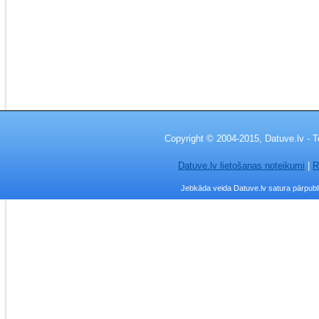
Copyright © 2004-2015, Datuve.lv - T
Datuve.lv lietošanas noteikumi
|
R
Jebkāda veida Datuve.lv satura pārpublic