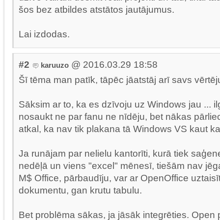
šos bez atbildes atstātos jautājumus.
Lai izdodas.
#2
@ 2016.03.29 18:58
karuuzo
Šī tēma man patīk, tāpēc jāatstāj arī savs vērtēj
Sāksim ar to, ka es dzīvoju uz Windows jau ... il
nosaukt ne par fanu ne nīdēju, bet nākas pārliec
atkal, ka nav tik plakana tā Windows VS kaut 
Ja runājam par nelielu kantorīti, kurā tiek saģene
nedēļā un viens "excel" mēnesī, tiešām nav jē
M$ Office, pārbaudīju, var ar OpenOffice uztaisī
dokumentu, gan krutu tabulu.
Bet problēma sākas, ja jāsāk integrēties. Open p