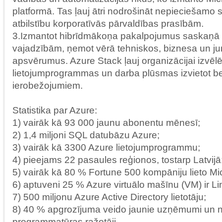
platformā. Tas ļauj ātri nodrošināt nepieciešamo s
atbilstību korporatīvās pārvaldības prasībām.
3.Izmantot hibrīdmākoņa pakalpojumus saskaņā
vajadzībām, ņemot vērā tehniskos, biznesa un ju
apsvērumus. Azure Stack ļauj organizācijai izvēlē
lietojumprogrammas un darba plūsmas izvietot b
ierobežojumiem.
Statistika par Azure:
1) vairāk kā 93 000 jaunu abonentu mēnesī;
2) 1,4 miljoni SQL datubāzu Azure;
3) vairāk kā 3300 Azure lietojumprogrammu;
4) pieejams 22 pasaules reģionos, tostarp Latvijā
5) vairāk kā 80 % Fortune 500 kompāniju lieto Mi
6) aptuveni 25 % Azure virtuālo mašīnu (VM) ir L
7) 500 miljonu Azure Active Directory lietotāju;
8) 40 % apgrozījuma veido jaunie uzņēmumi un n
programmatūras ražotāji.