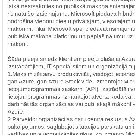
laikā neatsakoties no publiskā mākoņa sniegtajā
risinātu šo izaicinājumu, Microsoft piedāvā hibrī
nodrošina vienotu pieeju privātajam, viesotajam 
mākonim. Tikai Microsoft spēj piedāvāt risinājum
publiskā mākoņa platformu un paplašinājumu uz p
mākoni.
Šāda pieeja sniedz klientiem pieeju plašajai Azur
izstrādātājiem, IT speciālistiem un organizācijām 
1.Maksimizēt savu produktivitāti, veidojot lietotne
gan Azure, gan Azure Stack vidē. Izmantojot Micr
lietojumprogrammas saskarni (API), izstrādātāji v
lietojumprogrammas, izmantojot atvērtā koda vai
darbināt tās organizācijas vai publiskajā mākonī
Azure;
2.Pārveidot organizācijas datu centra resursus 
pakalpojumos, saglabājot situācijas pārskatu un 
vadības un automatizācijas rīkus, ko izmanto Mic