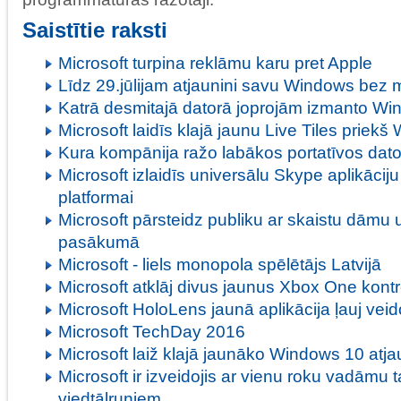
Saistītie raksti
Microsoft turpina reklāmu karu pret Apple
Līdz 29.jūlijam atjaunini savu Windows bez
Katrā desmitajā datorā joprojām izmanto W
Microsoft laidīs klajā jaunu Live Tiles priek
Kura kompānija ražo labākos portatīvos dat
Microsoft izlaidīs universālu Skype aplikāci
platformai
Microsoft pārsteidz publiku ar skaistu dāmu
pasākumā
Microsoft - liels monopola spēlētājs Latvijā
Microsoft atklāj divus jaunus Xbox One kontr
Microsoft HoloLens jaunā aplikācija ļauj veido
Microsoft TechDay 2016
Microsoft laiž klajā jaunāko Windows 10 atj
Microsoft ir izveidojis ar vienu roku vadāmu t
viedtālruņiem