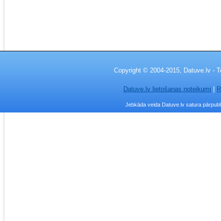
Copyright © 2004-2015, Datuve.lv - T
Datuve.lv lietošanas noteikumi
|
R
Jebkāda veida Datuve.lv satura pārpublic