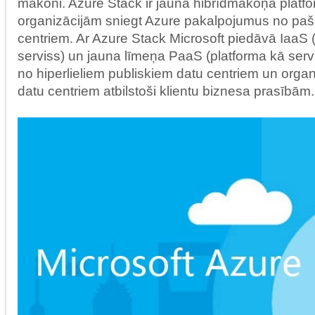
mākoni. Azure Stack ir jauna hibrīdmākoņa platfo
organizācijām sniegt Azure pakalpojumus no pašu
centriem. Ar Azure Stack Microsoft piedāvā IaaS (
serviss) un jauna līmeņa PaaS (platforma kā ser
no hiperlieliem publiskiem datu centriem un organ
datu centriem atbilstoši klientu biznesa prasībām.