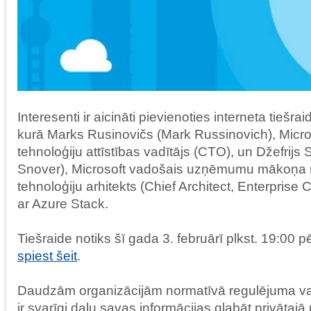
Interesenti ir aicināti pievienoties interneta tiešra
kurā Marks Rusinovičs (Mark Russinovich), Micro
tehnoloģiju attīstības vadītājs (CTO), un Džefrijs 
Snover), Microsoft vadošais uzņēmumu mākoņa 
tehnoloģiju arhitekts (Chief Architect, Enterprise 
ar Azure Stack.
Tiešraide notiks šī gada 3. februārī plkst. 19:00 pē
spiest šeit
.
Daudzām organizācijām normatīvā regulējuma va
ir svarīgi daļu savas informācijas glabāt privātajā