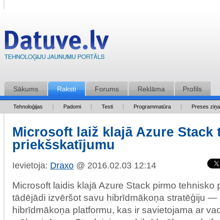
Sākums
Raksti
Forums
Reklāma
Profils
Tehnoloģijas
Padomi
Testi
Programmatūra
Preses ziņ
Microsoft laiž klajā Azure Stack
priekšskatījumu
Ievietoja:
Draxo
@ 2016.02.03 12:14
Microsoft laidis klajā Azure Stack pirmo tehnisko 
tādējādi izvēršot savu hibrīdmākoņa stratēģiju —
hibrīdmākoņa platformu, kas ir savietojama ar va