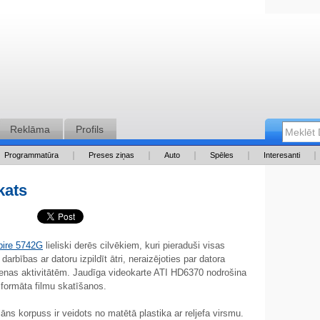
Reklāma
Profils
Programmatūra
Preses ziņas
Auto
Spēles
Interesanti
kats
pire 5742G
lieliski derēs cilvēkiem, kuri pieraduši visas
darbības ar datoru izpildīt ātri, neraizējoties par datora
kdienas aktivitātēm. Jaudīga videokarte ATI HD6370 nodrošina
 formāta filmu skatīšanos.
lāns korpuss ir veidots no matētā plastika ar reljefa virsmu.