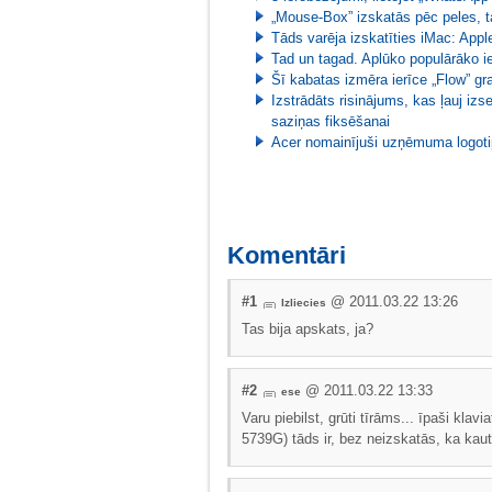
„Mouse-Box” izskatās pēc peles, ta
Tāds varēja izskatīties iMac: Appl
Tad un tagad. Aplūko populārāko i
Šī kabatas izmēra ierīce „Flow” gr
Izstrādāts risinājums, kas ļauj iz
saziņas fiksēšanai
Acer nomainījuši uzņēmuma logot
Komentāri
#1
@ 2011.03.22 13:26
Izliecies
Tas bija apskats, ja?
#2
@ 2011.03.22 13:33
ese
Varu piebilst, grūti tīrāms... īpaši kla
5739G) tāds ir, bez neizskatās, ka kaut