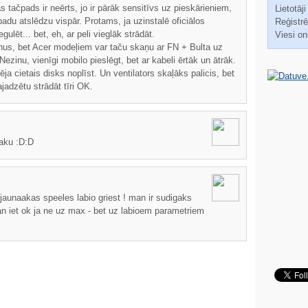
tačpads ir neērts, jo ir pārāk sensitīvs uz pieskārieniem,
Lietotāji
du atslēdzu vispār. Protams, ja uzinstalē oficiālos
Reģistrēt
gulēt... bet, eh, ar peli vieglāk strādāt.
Viesi on
nus, bet Acer modeļiem var taču skaņu ar FN + Bulta uz
ezinu, vienīgi mobilo pieslēgt, bet ar kabeli ērtāk un ātrāk.
ja cietais disks noplīst. Un ventilators skaļāks palicis, bet
jadzētu strādāt tīri OK.
aaku :D:D
 jaunaakas speeles labio griest ! man ir sudigaks
n iet ok ja ne uz max - bet uz labioem parametriem