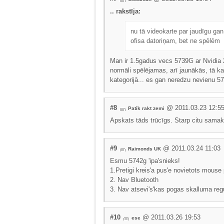
.. rakstīja:
nu tā videokarte par jaudīgu ga
ofisa datoriņam, bet ne spēlēm
Man ir 1.5gadus vecs 5739G ar Nvidia 2
normāli spēlējamas, arī jaunākās, tā k
kategorijā... es gan neredzu nevienu 57
#8
@ 2011.03.23 12:5
Patīk rakt zemi
Apskats tāds trūcīgs. Starp citu samaks
#9
@ 2011.03.24 11:03
Raimonds UK
Esmu 5742g 'ipa'snieks!
1.Pretigi kreis'a pus'e novietots mouse
2. Nav Bluetooth
3. Nav atsevi's'kas pogas skalluma regu
#10
@ 2011.03.26 19:53
ese