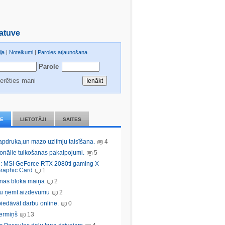
atuve
ja
|
Noteikumi
|
Paroles atjaunošana
Parole
erēties mani
IE
LIETOTĀJI
SAITES
 apdruka,un mazo uzlīmju taisīšana.
4
ionālie tulkošanas pakalpojumi.
5
: MSI GeForce RTX 2080ti gaming X
raphic Card
1
nas bloka maiņa
2
bu ņemt aizdevumu
2
iedāvāt darbu online.
0
ermiņš
13