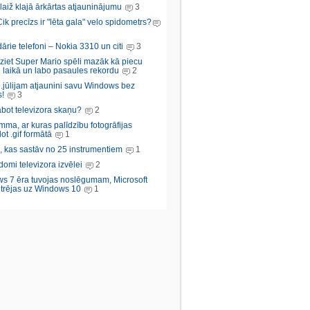
aiž klajā ārkārtas atjauninājumu
3
Cik precīzs ir "lēta gala" velo spidometrs?
rie telefoni – Nokia 3310 un citi
3
iziet Super Mario spēli mazāk kā piecu
 laikā un labo pasaules rekordu
2
.jūlijam atjaunini savu Windows bez
!
3
abot televizora skaņu?
2
ma, ar kuras palīdzību fotogrāfijas
ot .gif formātā
1
, kas sastāv no 25 instrumentiem
1
domi televizora izvēlei
2
s 7 ēra tuvojas noslēgumam, Microsoft
trējas uz Windows 10
1