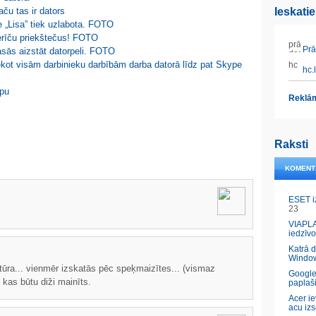
ču tas ir dators
Ieskati
e „Lisa” tiek uzlabota. FOTO
erīču priekštečus! FOTO
Prāt
asās aizstāt datorpeli. FOTO
sekot visām darbinieku darbībām darba datorā līdz pat Skype
hc.l
ipu
Reklām
Raksti
KOMENT
ESET i
23
VIAPLA
iedzīvo
Katrā 
Windo
viatūra... vienmēr izskatās pēc speķmaizītes... (vismaz
Google
 kas būtu diži mainīts.
paplaš
Acer ie
acu izs