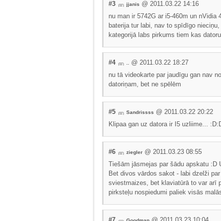
#3
@ 2011.03.22 14:16
jjanis
nu man ir 5742G ar i5-460m un nVidia 4
baterija tur labi, nav to spīdīgo nieciņ
kategorijā labs pirkums tiem kas datoru
#4
@ 2011.03.22 18:27
..
nu tā videokarte par jaudīgu gan nav n
datoriņam, bet ne spēlēm
#5
@ 2011.03.22 20:22
Sandrissss
Klipaa gan uz datora ir I5 uzliime... :D
#6
@ 2011.03.23 08:55
ziegler
Tiešām jāsmejas par šādu apskatu :D Un
Bet divos vārdos sakot - labi dzelži p
sviestmaizes, bet klaviatūrā to var arī
pirksteļu nospiedumi paliek visās malās
#7
@ 2011.03.23 10:04
Goodman