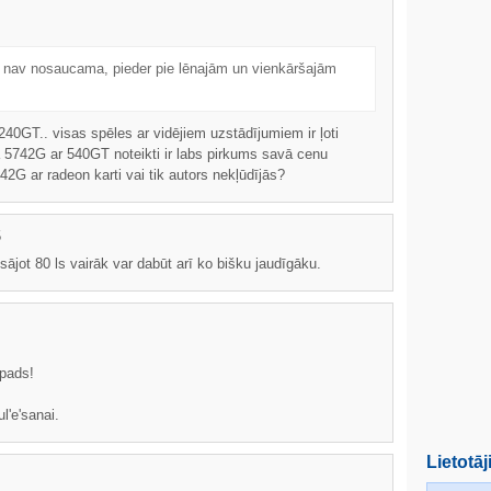
n nav nosaucama, pieder pie lēnajām un vienkāršajām
40GT.. visas spēles ar vidējiem uzstādījumiem ir ļoti
a 5742G ar 540GT noteikti ir labs pirkums savā cenu
42G ar radeon karti vai tik autors nekļūdījās?
5
ājot 80 ls vairāk var dabūt arī ko bišku jaudīgāku.
 pads!
l'e'sanai.
Lietotāj