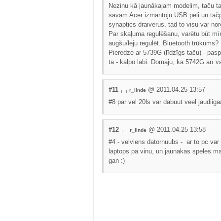
Nezinu kā jaunākajam modelim, taču tas 
savam Acer izmantoju USB peli un tačpa
synaptics draiverus, tad to visu var nore
Par skaļuma regulēšanu, varētu būt mī
augšu/leju regulēt. Bluetooth trūkums? N
Pieredze ar 5739G (līdzīgs taču) - paspē
tā - kalpo labi. Domāju, ka 5742G arī va
#11
@ 2011.04.25 13:57
r_linde
#8 par vel 20ls var dabuut veel jaudiig
#12
@ 2011.04.25 13:58
r_linde
#4 - velviens datornuubs - ar to pc var
laptops pa vinu, un jaunakas speles ma
gan :)