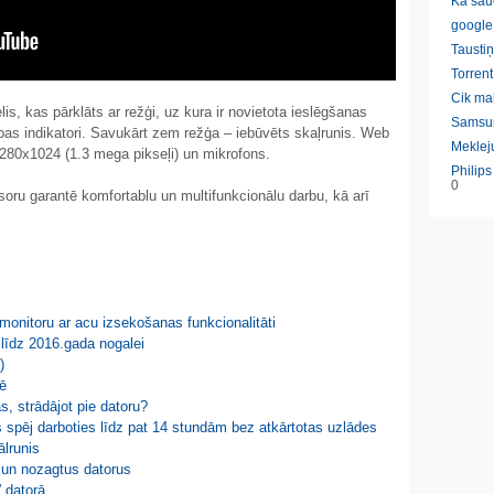
Ka sau
google
Taustiņ
Torrent
Cik ma
is, kas pārklāts ar režģi, uz kura ir novietota ieslēgšanas
Samsu
bas indikatori. Savukārt zem režģa – iebūvēts skaļrunis. Web
Meklej
1280х1024 (1.3 mega pikseļi) un mikrofons.
Philip
0
oru garantē komfortablu un multifunkcionālu darbu, kā arī
 monitoru ar acu izsekošanas funkcionalitāti
 līdz 2016.gada nogalei
)
lē
s, strādājot pie datoru?
spēj darboties līdz pat 14 stundām bez atkārtotas uzlādes
ālrunis
un nozagtus datorus
” datorā