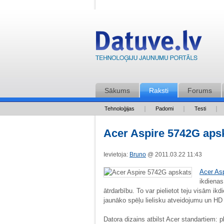
Sākums
Raksti
Forums
Tehnoloģijas
Padomi
Testi
Acer Aspire 5742G aps
Ievietoja:
Bruno
@ 2011.03.22 11:43
Acer As
ikdienas 
ātrdarbību. To var pielietot teju visām i
jaunāko spēļu lielisku atveidojumu un HD
Datora dizains atbilst Acer standartiem: p