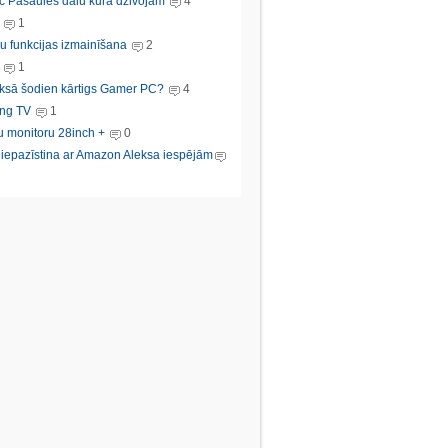
c Pasaules dalu kura dzivojam
4
1
u funkcijas izmainīšana
2
1
ksā šodien kārtigs Gamer PC?
4
ng TV
1
u monitoru 28inch +
0
s iepazīstina ar Amazon Aleksa iespējām