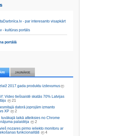
es
aDarbnīca.lv - par interesanto visapkārt
v - kultūras portāls
a portālā
ĀRI
JAUNĀKIE
zlaiž 2017.gada produktu izdevumus
Y: Video tiešsaistē skatās 70% Latvijas
tāju
21
desmitajā datorā joprojām izmanto
ws XP
2
 tuvākajā laikā atteiksies no Chrome
inājuma palaidēja
2
vieš nozares pirmo ieliekto monitoru ar
ekošanas funkcionalitāti
4