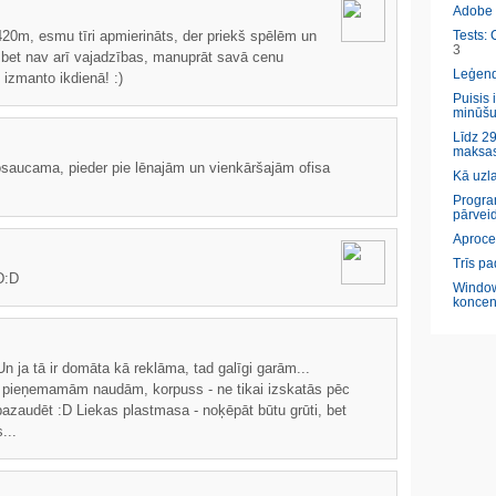
Adobe l
20m, esmu tīri apmierināts, der priekš spēlēm un
Tests: 
3
u, bet nav arī vajadzības, manuprāt savā cenu
Leģendā
 izmanto ikdienā! :)
Puisis 
minūšu
Līdz 29
maksas
osaucama, pieder pie lēnajām un vienkāršajām ofisa
Kā uzl
Program
pārveid
Aproce
Trīs pa
:D:D
Window
koncen
 ja tā ir domāta kā reklāma, tad galīgi garām...
ar pieņemamām naudām, korpuss - ne tikai izskatās pēc
 pazaudēt :D Liekas plastmasa - noķēpāt būtu grūti, bet
...