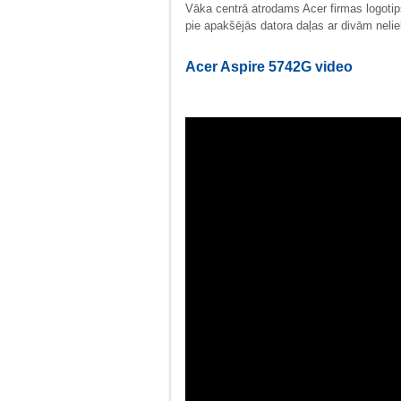
Vāka centrā atrodams Acer firmas logotips
pie apakšējās datora daļas ar divām neli
Acer Aspire 5742G video