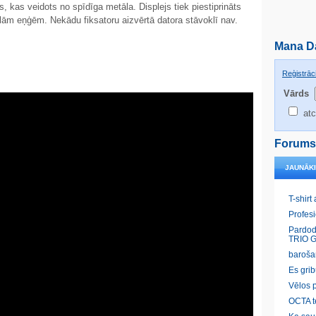
, kas veidots no spīdīga metāla. Displejs tiek piestiprināts
elām eņģēm. Nekādu fiksatoru aizvērtā datora stāvoklī nav.
Mana D
Reģistrāci
Vārds
atc
Forums
JAUNĀK
T-shirt
Profes
Pardod
TRIO G
baroša
Es gri
Vēlos p
OCTA t