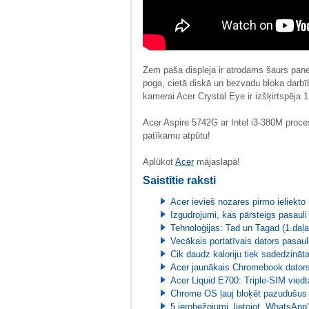
Zem paša displeja ir atrodams šaurs panel
poga, cietā diskā un bezvadu bloka darbī
kamerai Acer Crystal Eye ir izšķirtspēja 
Acer Aspire 5742G ar Intel i3-380M proces
patīkamu atpūtu!
Aplūkot
Acer
mājaslapā!
Saistītie raksti
Acer ievieš nozares pirmo ieliekto
Izgudrojumi, kas pārsteigs pasauli
Tehnoloģijas: Tad un Tagad (1.daļa
Vecākais portatīvais dators pasau
Cik daudz kaloriju tiek sadedzināta
Acer jaunākais Chromebook dators 
Acer Liquid E700: Triple-SIM viedt
Chrome OS ļauj bloķēt pazudušus 
5 ierobežojumi, lietojot „WhatsApp