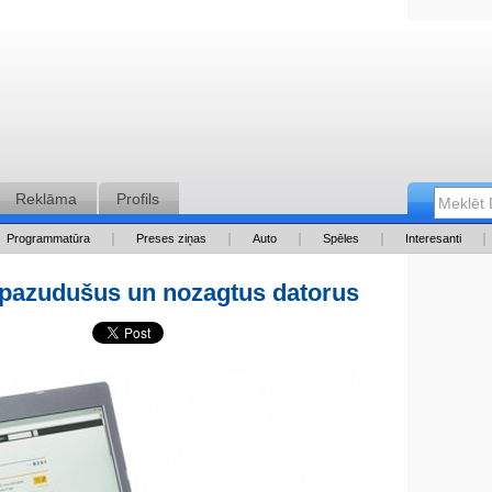
Reklāma
Profils
Programmatūra
Preses ziņas
Auto
Spēles
Interesanti
 pazudušus un nozagtus datorus