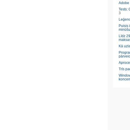
Adobe l
Tests: 
3
Leģendā
Puisis 
minūšu
Līdz 29
maksas
Kā uzl
Program
pārveid
Aproce
Trīs pa
Window
koncen