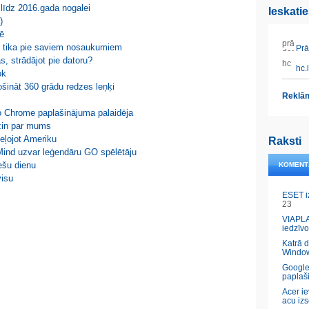
 līdz 2016.gada nogalei
Ieskati
)
lē
s tika pie saviem nosaukumiem
Prāt
s, strādājot pie datoru?
hc.l
ok
šināt 360 grādu redzes leņķi
Reklām
no Chrome paplašinājuma palaidēja
 zin par mums
eļojot Ameriku
Raksti
Mind uzvar leģendāru GO spēlētāju
ešu dienu
KOMENT
visu
ESET i
23
VIAPLA
iedzīvo
Katrā 
Windo
Google
paplaš
Acer ie
acu izs