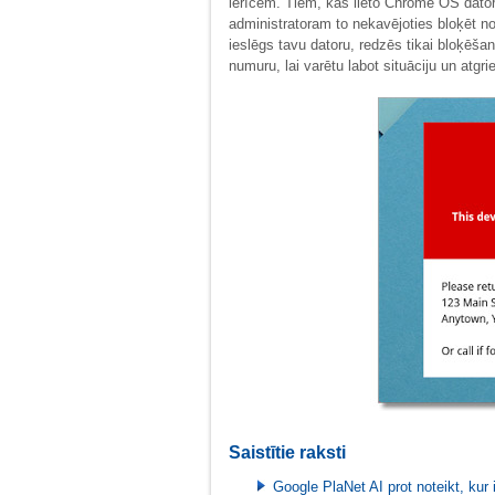
ierīcēm. Tiem, kas lieto Chrome OS dator
administratoram to nekavējoties bloķēt n
ieslēgs tavu datoru, redzēs tikai bloķēš
numuru, lai varētu labot situāciju un atgr
Saistītie raksti
Google PlaNet AI prot noteikt, kur 