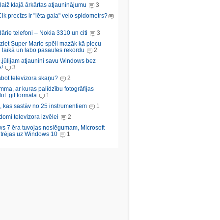
aiž klajā ārkārtas atjauninājumu
3
Cik precīzs ir "lēta gala" velo spidometrs?
rie telefoni – Nokia 3310 un citi
3
iziet Super Mario spēli mazāk kā piecu
 laikā un labo pasaules rekordu
2
.jūlijam atjaunini savu Windows bez
!
3
abot televizora skaņu?
2
ma, ar kuras palīdzību fotogrāfijas
ot .gif formātā
1
, kas sastāv no 25 instrumentiem
1
domi televizora izvēlei
2
s 7 ēra tuvojas noslēgumam, Microsoft
trējas uz Windows 10
1