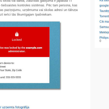
Ka sau
u skolā vai darbā, zādzības gadījumā ir jāpalūdz IT
o tiešsaistes kontroles sistēmas. Pēc tam persona, kas
google
anas paziņojumu, uzņēmuma vai skolas adresi un tālruņa
Taustiņ
iezt ierīci tās likumīgajam īpašniekam.
Torrent
Cik ma
Samsu
Meklej
Philip
0
ir uzņemta fotogrāfija