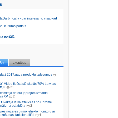
es
aDarbnīca.lv - par interesanto visapkārt
v - kultūras portāls
a portālā
ĀRI
JAUNĀKIE
zlaiž 2017.gada produktu izdevumus
Y: Video tiešsaistē skatās 70% Latvijas
tāju
21
desmitajā datorā joprojām izmanto
ws XP
2
 tuvākajā laikā atteiksies no Chrome
inājuma palaidēja
2
vieš nozares pirmo ieliekto monitoru ar
ekošanas funkcionalitāti
4