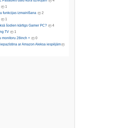
c Pasaules dalu kura dzivojam
4
1
u funkcijas izmainīšana
2
1
ksā šodien kārtigs Gamer PC?
4
ng TV
1
u monitoru 28inch +
0
s iepazīstina ar Amazon Aleksa iespējām