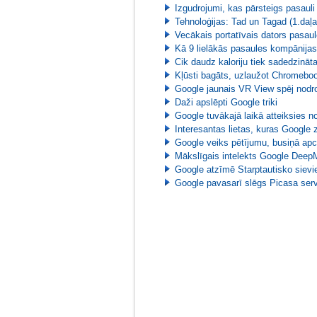
Izgudrojumi, kas pārsteigs pasauli
Tehnoloģijas: Tad un Tagad (1.daļa
Vecākais portatīvais dators pasau
Kā 9 lielākās pasaules kompānija
Cik daudz kaloriju tiek sadedzināta
Kļūsti bagāts, uzlaužot Chromebo
Google jaunais VR View spēj nodro
Daži apslēpti Google triki
Google tuvākajā laikā atteiksies 
Interesantas lietas, kuras Google
Google veiks pētījumu, busiņā apc
Mākslīgais intelekts Google Deep
Google atzīmē Starptautisko sievi
Google pavasarī slēgs Picasa ser