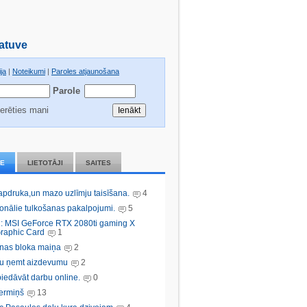
atuve
ja
|
Noteikumi
|
Paroles atjaunošana
Parole
erēties mani
IE
LIETOTĀJI
SAITES
 apdruka,un mazo uzlīmju taisīšana.
4
ionālie tulkošanas pakalpojumi.
5
: MSI GeForce RTX 2080ti gaming X
raphic Card
1
nas bloka maiņa
2
bu ņemt aizdevumu
2
iedāvāt darbu online.
0
ermiņš
13