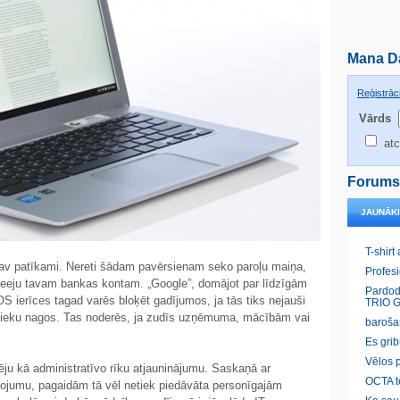
Mana D
Reģistrāci
Vārds
atc
Forums
JAUNĀK
T-shirt
av patīkami. Nereti šādam pavērsienam seko paroļu maiņa,
Profes
 pieeju tavam bankas kontam. „Google”, domājot par līdzīgām
Pardod
S ierīces tagad varēs bloķēt gadījumos, ja tās tiks nejauši
TRIO G
inieku nagos. Tas noderēs, ja zudīs uzņēmuma, mācībām vai
baroša
Es gri
Vēlos p
ēju kā administratīvo rīku atjauninājumu. Saskaņā ar
OCTA t
ņojumu, pagaidām tā vēl netiek piedāvāta personīgajām