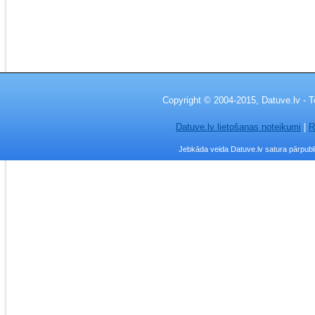
Copyright © 2004-2015, Datuve.lv - T
Datuve.lv lietošanas noteikumi
|
R
Jebkāda veida Datuve.lv satura pārpublic