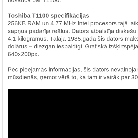
nosauca par T1100.
Toshiba T1100 specifikācijas
256KB RAM un 4.77 MHz Intel procesors tajā laik
sapņus padarīja reālus. Dators atbalstīja diskešu 
4.1 kilogramus. Tālajā 1985.gadā šis dators ma
dolārus – diezgan iespaidīgi. Grafiskā izšķirtspēj
640x200px.
Pēc pieejamās informācijas, šis dators nevainoja
mūsdienās, ņemot vērā to, ka tam ir vairāk par 3