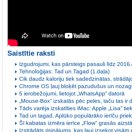
Saistītie raksti
Izgudrojumi, kas pārsteigs pasauli līdz 2016
Tehnoloģijas: Tad un Tagad (1.daļa)
Cik daudz kaloriju tiek sadedzinātas, strādāj
Chrome OS ļauj bloķēt pazudušus un nozag
5 ierobežojumi, lietojot „WhatsApp” datorā
„Mouse-Box” izskatās pēc peles, taču tas ir 
Tāds varēja izskatīties iMac: Apple „Lisa” t
Tad un tagad. Aplūko populārāko ierīču pri
Šī kabatas izmēra ierīce „Flow” grasās aizst
Izstrādāts risinājums, kas ļauj izsekot visā