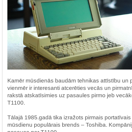
Kamēr mūsdienās baudām tehnikas attīstību un p
vienmēr ir interesanti atcerēties vecās un pirmatn
rakstā atskatīsimies uz pasaules pirmo jeb vecāk
T1100.
Tālajā 1985.gadā tika izražots pirmais portatīvais 
mūsdienu populārais brends – Toshiba. Kompānij