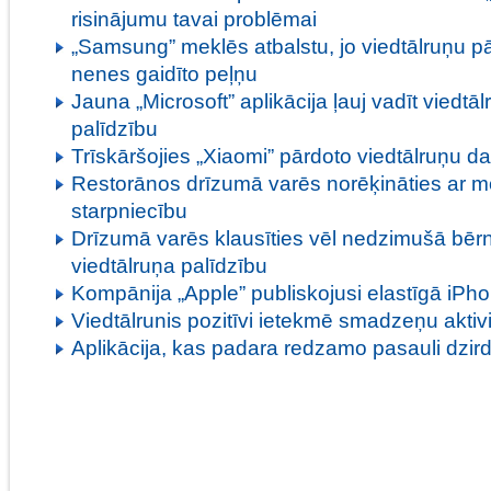
risinājumu tavai problēmai
„Samsung” meklēs atbalstu, jo viedtālruņu 
nenes gaidīto peļņu
Jauna „Microsoft” aplikācija ļauj vadīt viedtāl
palīdzību
Trīskāršojies „Xiaomi” pārdoto viedtālruņu 
Restorānos drīzumā varēs norēķināties ar mo
starpniecību
Drīzumā varēs klausīties vēl nedzimušā bērn
viedtālruņa palīdzību
Kompānija „Apple” publiskojusi elastīgā iPh
Viedtālrunis pozitīvi ietekmē smadzeņu aktivi
Aplikācija, kas padara redzamo pasauli dzi