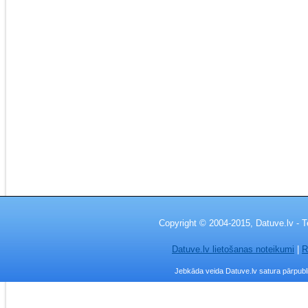
Copyright © 2004-2015, Datuve.lv - T
Datuve.lv lietošanas noteikumi
|
R
Jebkāda veida Datuve.lv satura pārpublic