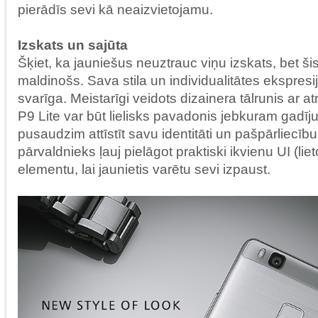
pierādīs sevi kā neaizvietojamu.
Izskats un sajūta
Šķiet, ka jauniešus neuztrauc viņu izskats, bet š
maldinošs. Sava stila un individualitātes ekspresija
svarīga. Meistarīgi veidots dizainera tālrunis ar 
P9 Lite var būt lielisks pavadonis jebkuram gad
pusaudzim attīstīt savu identitāti un pašpārliecību
pārvaldnieks ļauj pielāgot praktiski ikvienu UI (li
elementu, lai jaunietis varētu sevi izpaust.