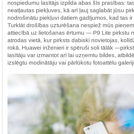
nospiedumu lasītājs izpilda abas šīs prasības: tas
neatļautas piekļuves, kā arī ļauj saglabāt jūsu pi
nodrošinātu piekļuvi datiem gadījumos, kad tas i
Turklāt drošības uzturēšana nespiež mūs pieņe
attiecībā uz lietošanas ērtumu — P9 Lite pirkstu 
atrodas vietā, kur pirksts dabiski novietojas, kolīd
rokā. Huawei inženieri ir spēruši soli tālāk —pir
lasītāju var izmantot arī lai uzņemtu bildes, atbil
izslēgtu modinātāju vai pārlūkotu fotoattēlu galerij