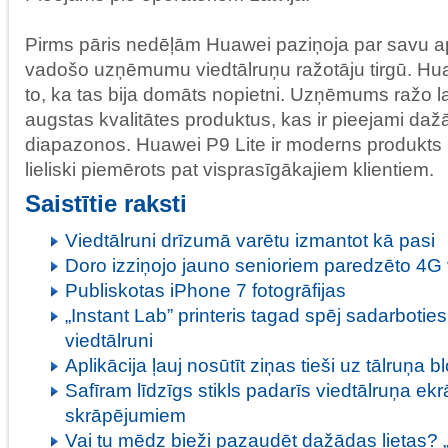
Pirms pāris nedēļām Huawei paziņoja par savu a
vadošo uzņēmumu viedtālruņu ražotāju tirgū. Hua
to, ka tas bija domāts nopietni. Uzņēmums ražo la
augstas kvalitātes produktus, kas ir pieejami da
diapazonos. Huawei P9 Lite ir moderns produkts p
lieliski piemērots pat visprasīgākajiem klientiem.
Saistītie raksti
Viedtālruni drīzumā varētu izmantot kā pasi
Doro izziņojo jauno senioriem paredzēto 4G v
Publiskotas iPhone 7 fotogrāfijas
„Instant Lab” printeris tagad spēj sadarbotie
viedtālruni
Aplikācija ļauj nosūtīt ziņas tieši uz tālruņa
Safīram līdzīgs stikls padarīs viedtālruņa ekr
skrāpējumiem
Vai tu mēdz bieži pazaudēt dažādas lietas? 