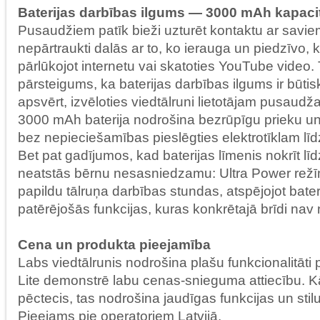
Baterijas darbības ilgums — 3000 mAh kapaci
Pusaudžiem patīk bieži uzturēt kontaktu ar savie
nepārtraukti dalās ar to, ko ierauga un piedzīvo, 
pārlūkojot internetu vai skatoties YouTube video.
pārsteigums, ka baterijas darbības ilgums ir būti
apsvērt, izvēloties viedtālruni lietotājam pusaudža
3000 mAh baterija nodrošina bezrūpīgu prieku un
bez nepieciešamības pieslēgties elektrotīklam lī
Bet pat gadījumos, kad baterijas līmenis nokrīt lī
neatstās bērnu nesasniedzamu: Ultra Power režī
papildu tālruņa darbības stundas, atspējojot bater
patērējošās funkcijas, kuras konkrētajā brīdi na
Cena un produkta pieejamība
Labs viedtālrunis nodrošina plašu funkcionalitāt
Lite demonstrē labu cenas-snieguma attiecību. Kā 
pēctecis, tas nodrošina jaudīgas funkcijas un sti
Pieejams pie operatoriem Latvijā.