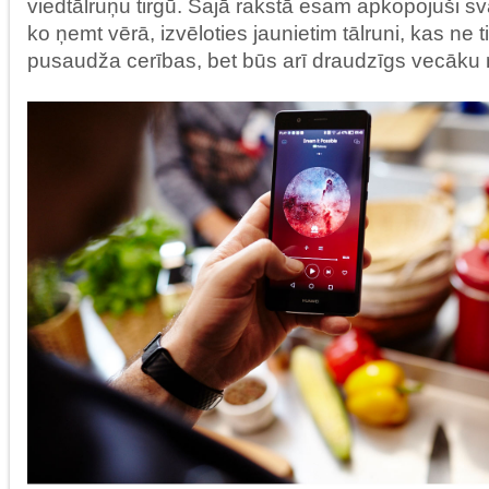
viedtālruņu tirgū. Šajā rakstā esam apkopojuši sv
ko ņemt vērā, izvēloties jaunietim tālruni, kas ne t
pusaudža cerības, bet būs arī draudzīgs vecāk