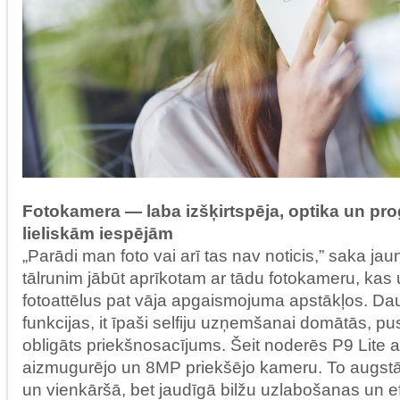
Fotokamera — laba izšķirtspēja, optika un pr
lieliskām iespējām
„Parādi man foto vai arī tas nav noticis,” saka ja
tālrunim jābūt aprīkotam ar tādu fotokameru, kas 
fotoattēlus pat vāja apgaismojuma apstākļos. Da
funkcijas, it īpaši selfiju uzņemšanai domātās, pu
obligāts priekšnosacījums. Šeit noderēs P9 Lite 
aizmugurējo un 8MP priekšējo kameru. To augstā i
un vienkāršā, bet jaudīgā bilžu uzlabošanas un 