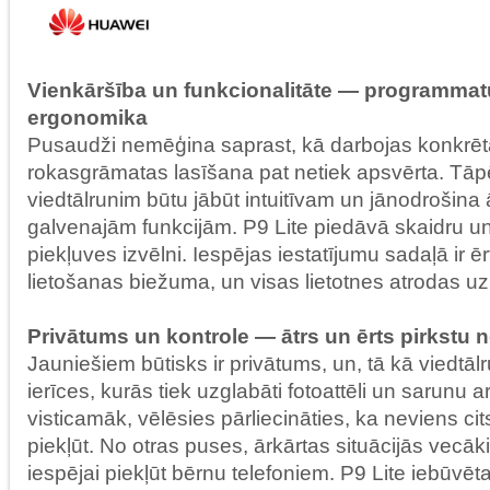
Vienkāršība un funkcionalitāte — programmat
ergonomika
Pusaudži nemēģina saprast, kā darbojas konkrēta
rokasgrāmatas lasīšana pat netiek apsvērta. Tāp
viedtālrunim būtu jābūt intuitīvam un jānodrošina 
galvenajām funkcijām. P9 Lite piedāvā skaidru un
piekļuves izvēlni. Iespējas iestatījumu sadaļā ir ēr
lietošanas biežuma, un visas lietotnes atrodas 
Privātums un kontrole — ātrs un ērts pirkstu 
Jauniešiem būtisks ir privātums, un, tā kā viedtālru
ierīces, kurās tiek uzglabāti fotoattēli un sarunu a
visticamāk, vēlēsies pārliecināties, ka neviens ci
piekļūt. No otras puses, ārkārtas situācijās vecāk
iespējai piekļūt bērnu telefoniem. P9 Lite iebūvēta