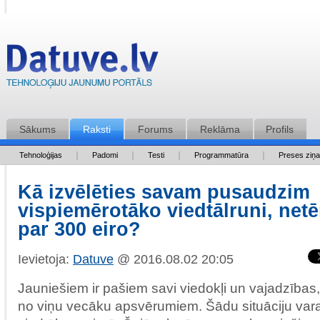
Sākums
Raksti
Forums
Reklāma
Profils
Tehnoloģijas
Padomi
Testi
Programmatūra
Preses ziņ
Kā izvēlēties savam pusaudzim
vispiemērotāko viedtālruni, netē
par 300 eiro?
Ievietoja:
Datuve
@ 2016.08.02 20:05
Jauniešiem ir pašiem savi viedokļi un vajadzības,
no viņu vecāku apsvērumiem. Šādu situāciju vara