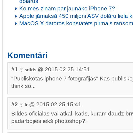
dolārus
Ko mēs zinām par jaunāko iPhone 7?
Apple jāmaksā 450 miljoni ASV dolāru liela
MacOS X datoros konstatēts pirmais ransom
Komentāri
#1
@ 2015.02.25 14:51
sdfds
"Publiskotas iphone 7 fotogrāfijas" Kas publiskoj
think so...
#2
@ 2015.02.25 15:41
Ir
BIldes oficiālas vai atkal, kāds, kuram daudz brīv
padarbojies iekš photoshop?!