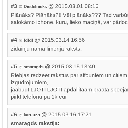
#3
@ 2015.03.01 08:16
Diedelnieks
Plānāks? Plānāks?!! Vēl plānāks??? Tad varbūt
salokāmo iphone, kuru, lieko maciņā, var pārloc
#4
@ 2015.03.14 16:56
fdfdf
zidainju nama limenja raksts.
#5
@ 2015.03.15 13:40
smaragds
Riebjas redzeet rakstus par aifouniem un citiem
izgudrojumiem,
jaabuut LJOTI LJOTI apdaliitaam praata speejam
pirkt telefonu pa 1k eur
#6
@ 2015.03.16 17:21
karuuzo
smaragds rakstīja: