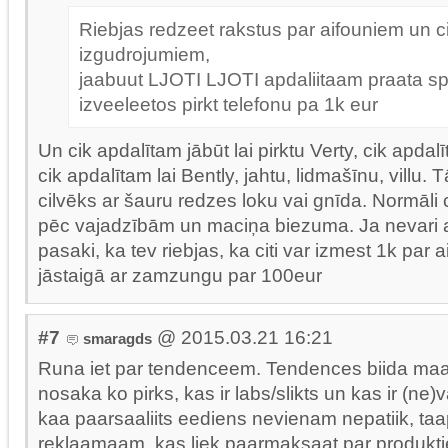
Riebjas redzeet rakstus par aifouniem un c
izgudrojumiem,
jaabuut LJOTI LJOTI apdaliitaam praata sp
izveeleetos pirkt telefonu pa 1k eur
Un cik apdalītam jābūt lai pirktu Verty, cik apdalī
cik apdalītam lai Bently, jahtu, lidmašīnu, villu. T
cilvēks ar šauru redzes loku vai gnīda. Normāli c
pēc vajadzībām un maciņa biezuma. Ja nevari atļ
pasaki, ka tev riebjas, ka citi var izmest 1k par a
jāstaigā ar zamzungu par 100eur
#7
@ 2015.03.21 16:21
smaragds
Runa iet par tendenceem. Tendences biida maa
nosaka ko pirks, kas ir labs/slikts un kas ir (ne)
kaa paarsaaliits eediens nevienam nepatiik, taapa
reklaamaam, kas liek paarmaksaat par produkt