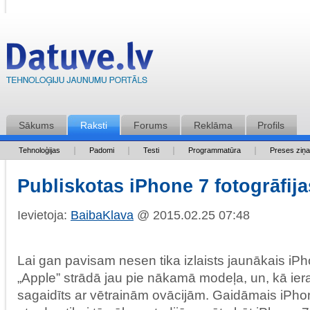
Sākums
Raksti
Forums
Reklāma
Profils
Tehnoloģijas
Padomi
Testi
Programmatūra
Preses ziņ
Publiskotas iPhone 7 fotogrāfija
Ievietoja:
BaibaKlava
@ 2015.02.25 07:48
Lai gan pavisam nesen tika izlaists jaunākais iP
„Apple” strādā jau pie nākamā modeļa, un, kā ieras
sagaidīts ar vētrainām ovācijām. Gaidāmais iPho