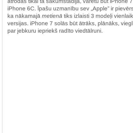
atrodas tikai tā sākumstadijā, varētu būt iPhone 
iPhone 6C. Īpašu uzmanību sev „Apple” ir pievēr
ka nākamajā
metienā
tiks izlaisti 3 modeļi vienlai
versijas. iPhone 7 solās būt ātrāks, plānāks, vieg
par jebkuru iepriekš radīto viedtālruni.