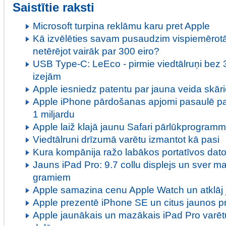
Saistītie raksti
Microsoft turpina reklāmu karu pret Apple
Kā izvēlēties savam pusaudzim vispiemērotāk
netērējot vairāk par 300 eiro?
USB Type-C: LeEco - pirmie viedtālruņi bez
izejām
Apple iesniedz patentu par jauna veida skāri
Apple iPhone pārdošanas apjomi pasaulē pa
1 miljardu
Apple laiž klajā jaunu Safari pārlūkprogram
Viedtālruni drīzumā varētu izmantot kā pasi
Kura kompānija ražo labākos portatīvos dat
Jauns iPad Pro: 9.7 collu displejs un sver m
gramiem
Apple samazina cenu Apple Watch un atklāj 
Apple prezentē iPhone SE un citus jaunos p
Apple jaunākais un mazākais iPad Pro varē