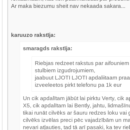
Ar maka biezumu sheit nav nekaada sakara...
karuuzo rakstīja:
smaragds rakstīja:
Riebjas redzeet rakstus par aifouniem
stulbiem izgudrojumiem,
jaabuut LJOTI LJOTI apdaliitaam praat
izveeleetos pirkt telefonu pa 1k eur
Un cik apdalītam jābūt lai pirktu Verty, cik a
X5, cik apdalītam lai Bently, jahtu, lidmašīnu
tikai runāt cilvēks ar šauru redzes loku vai
cilvēks izvēlas preci pēc vajadzībām un m
nevari atļauties, tad tā arī pasaki, ka tev rieb