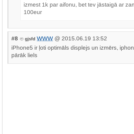
izmest 1k par aifonu, bet tev jāstaigā ar 
100eur
#8
WWW
@ 2015.06.19 13:52
gjsfd
iPhone5 ir ļoti optimāls displejs un izmērs, iphon
pārāk liels