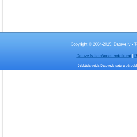
Copyright © 2004-2015, Datuve.lv - T
Datuve.lv lietošanas noteikumi
|
R
Jebkāda veida Datuve.lv satura pārpublic