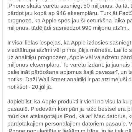
iPhone skaits varētu sasniegt 50 miljonus. Ja tā, 
pārdot jau kopā ap 946 eksemplāru. Turklāt FactSe
prognozē, ka Apple spēs jau šī ceturkšņa laikā pā
miljonus, tādējādi sasniedzot 990 miljonu atzīmi.
Ir visai lielas iespējas, ka Apple izdosies sasnieg
viedtālruņa atzīmi vēl pirms jūlija mēneša. Lai to 
uz analītiķu prognozēm, Apple vēl vajadzētu pārd
miljonus eksemplāru. To varētu izdarīt, ja jaunai
palielināt pārdošana apjomus šajā pavasarī, un ta
notiks. Daži Wall Street analītiķi ir pat atzīmējuši
notikšot - 20.jūlijā.
Jāpiebilst, ka Apple produkti ir vieni no visu laik
pasaulē. Piedevām kompānija ražo bestsellera p
mūzikas atskaņotājus iPod, kā arī Mac datorus, kur
pārdotākajiem personālajiem datoriem pasaulē. V
iPhone popularitāte ir tiešām milzīga, jo tie tiek pā