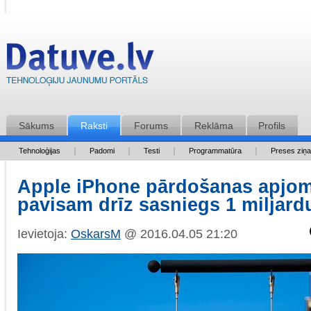
Sākums
Raksti
Forums
Reklāma
Profils
Tehnoloģijas
Padomi
Testi
Programmatūra
Preses ziņ
Apple iPhone pārdošanas apjom
pavisam drīz sasniegs 1 miljard
Ievietoja:
OskarsM
@ 2016.04.05 21:20