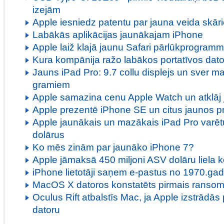
izejām
Apple iesniedz patentu par jauna veida skāri
Labākās aplikācijas jaunākajam iPhone
Apple laiž klajā jaunu Safari pārlūkprogram
Kura kompānija ražo labākos portatīvos dat
Jauns iPad Pro: 9.7 collu displejs un sver m
gramiem
Apple samazina cenu Apple Watch un atklāj 
Apple prezentē iPhone SE un citus jaunos p
Apple jaunākais un mazākais iPad Pro varē
dolārus
Ko mēs zinām par jaunāko iPhone 7?
Apple jāmaksā 450 miljoni ASV dolāru liela
iPhone lietotāji saņem e-pastus no 1970.ga
MacOS X datoros konstatēts pirmais ransom
Oculus Rift atbalstīs Mac, ja Apple izstrādās
datoru