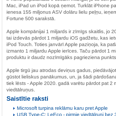
Mac, iPad un iPod kopā ņemot. Turklāt iPhone p
ienesa 155 miljonus ASV dolāru lielu peļņu, ieņem
Fortune 500 sarakstā.
Apple kompānijai 1 miljards ir zīmīgs skaitlis, j
tai izdevās pārdot 1 miljardu iOS gadžetu, kas ie
iPod Touch. Toties janvārī Apple paziņoja, ka patla
izmanto 1 miljardu Apple ierīces. Taču pārdot 1 m
produktu ir daudz nozīmīgāks pagrieziena punkts
Apple tirgū jau atrodas deviņus gadus, piedāvājot 
gūstot lieliskus panākumus, un, ja šādi pārdošana
tiek lēsts - Apple 2020. gadā varētu pārdot pat 2 
viedtālruņus.
Saistītie raksti
Microsoft turpina reklāmu karu pret Apple
USB Type-C: LeEco - pirmie viedtālruņi bez