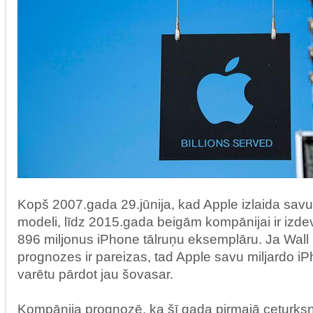
Kopš 2007.gada 29.jūnija, kad Apple izlaida sav
modeli, līdz 2015.gada beigām kompānijai ir izde
896 miljonus iPhone tālruņu eksemplāru. Ja Wall S
prognozes ir pareizas, tad Apple savu miljardo iP
varētu pārdot jau šovasar.
Kompānija prognozē, ka šī gada pirmajā ceturksn