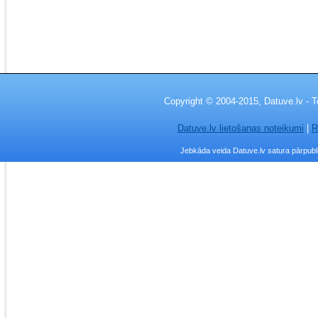
Copyright © 2004-2015, Datuve.lv - T
Datuve.lv lietošanas noteikumi
|
R
Jebkāda veida Datuve.lv satura pārpublic