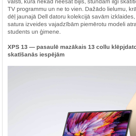
valsti, kurā nekad neesat bijis, stundām ilgi skatī
TV programmu un ne to vien. Dažādo lielumu, krā
dēļ jaunajā Dell datoru kolekcijā savām izklaides
satura izveides vajadzībām piemērotu modeli atradī
students un ģimene.
XPS 13 — pasaulē mazākais 13 collu klēpjdat
skatīšanās iespējām