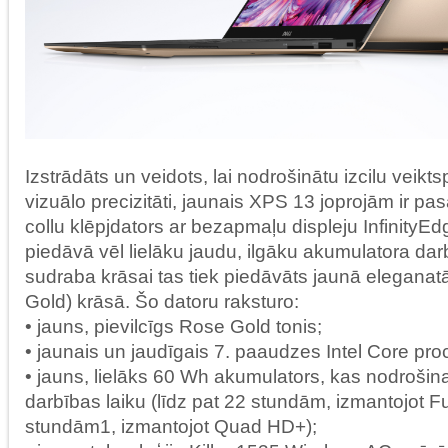
Izstrādāts un veidots, lai nodrošinātu izcilu veiktsp
vizuālo precizitāti, jaunais XPS 13 joprojām ir p
collu klēpjdators ar bezapmaļu displeju InfinityE
piedāvā vēl lielāku jaudu, ilgāku akumulatora darb
sudraba krāsai tas tiek piedāvāts jaunā eleganatā
Gold) krāsā. Šo datoru raksturo:
• jauns, pievilcīgs Rose Gold tonis;
• jaunais un jaudīgais 7. paaudzes Intel Core pro
• jauns, lielāks 60 Wh akumulators, kas nodrošin
darbības laiku (līdz pat 22 stundām, izmantojot Fu
stundām1, izmantojot Quad HD+);