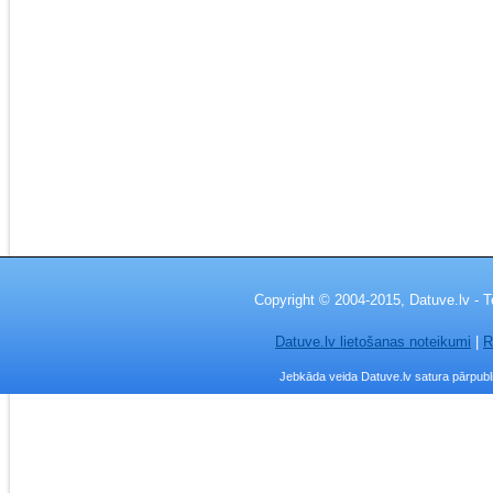
Copyright © 2004-2015, Datuve.lv - T
Datuve.lv lietošanas noteikumi
|
R
Jebkāda veida Datuve.lv satura pārpublic