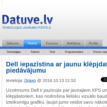
Sākums
Raksti
Forums
Reklāma
Profils
Tehnoloģijas
Padomi
Testi
Programmatūra
Preses ziņ
Dell iepazīstina ar jaunu klēpjda
piedāvājumu
Ievietoja:
Draxo
@ 2016.10.13 21:52
Uzņēmums Dell ir paziņojis par jaunajiem XPS un
klēpjdatoriem, kas nodrošina lielisku vizuālo bau
izteiksmīgu grafiku, ļaujot jums veidot savu nākot