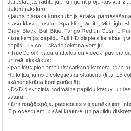
darbstacijas radīto jūkli un ņemt projektus vai izkla
datoru raksturo:
• jauna plānāka konstrukcija ērtākai pārnēsāšanai
krāsu klāsts, tostarp Sparkling White, Midnight Bl
Grey, Black, Bali Blue, Tango Red un Cosmic Pur
• izteiksmīgs papildu Full HD displejs lieliskas g
papildu 15 collu skārienekrāna versiju;
• TrueColor4 padara attēlus un videoklipus pat di
un reālistiskākus;
• papildus pieejamā infrasarkanā kamera kopā ar
Hello ļauj jums pieslēgties ar skatienu (tikai 15 co
skārienekrāna konfigurācijā);
• DVD diskdzinis nodrošina papildu krātuvi un ies
saturu;
• ātra reaģētspēja, pateicoties visjaunākajiem In
i7 procesoriem, plašai krātuvei un papildu diskrēta