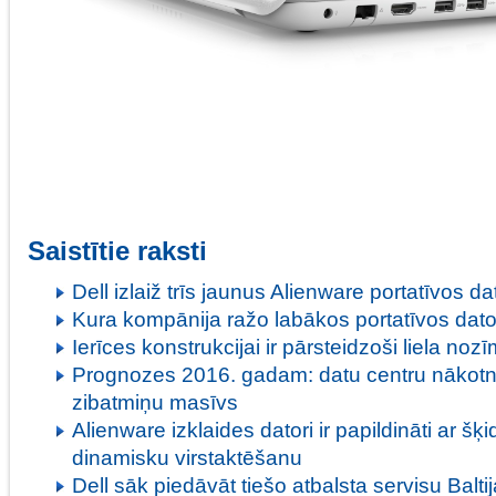
Saistītie raksti
Dell izlaiž trīs jaunus Alienware portatīvos d
Kura kompānija ražo labākos portatīvos dat
Ierīces konstrukcijai ir pārsteidzoši liela n
Prognozes 2016. gadam: datu centru nākotne 
zibatmiņu masīvs
Alienware izklaides datori ir papildināti ar š
dinamisku virstaktēšanu
Dell sāk piedāvāt tiešo atbalsta servisu Baltij