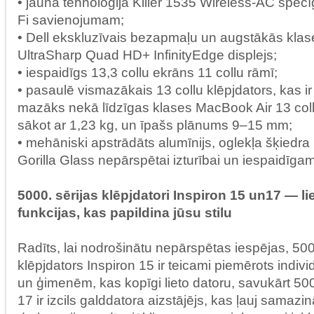
• jauna tehnoloģija Killer 1535 Wireless-AC spēc
Fi savienojumam;
• Dell ekskluzīvais bezapmaļu un augstākās klas
UltraSharp Quad HD+ InfinityEdge displejs;
• iespaidīgs 13,3 collu ekrāns 11 collu rāmī;
• pasaulē vismazākais 13 collu klēpjdators, kas i
mazāks nekā līdzīgas klases MacBook Air 13 coll
sākot ar 1,23 kg, un īpašs plānums 9–15 mm;
• mehāniski apstrādāts alumīnijs, oglekļa šķiedra 
Gorilla Glass nepārspētai izturībai un iespaidīga
5000. sērijas klēpjdatori Inspiron 15 un17 — li
funkcijas, kas papildina jūsu stilu
Radīts, lai nodrošinātu nepārspētas iespējas, 500
klēpjdators Inspiron 15 ir teicami piemērots indivi
un ģimenēm, kas kopīgi lieto datoru, savukārt 500
17 ir izcils galddatora aizstājējs, kas ļauj samazi