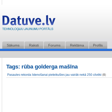
Sākums
Raksti
Forums
Reklāma
Profils
Tags: rūba golderga mašīna
Pasaules rekorda īstenošanai pieteikušies jau vairāk nekā 250 cilvēki
(
0
)