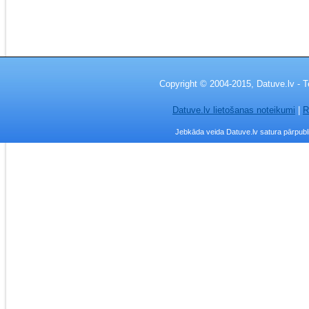
Copyright © 2004-2015, Datuve.lv - T
Datuve.lv lietošanas noteikumi
|
R
Jebkāda veida Datuve.lv satura pārpublic