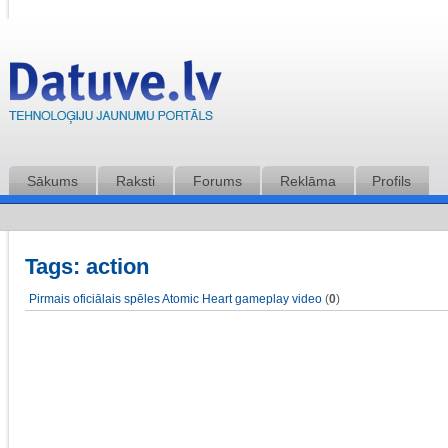
Sākums
Raksti
Forums
Reklāma
Profils
Tags: action
Pirmais oficiālais spēles Atomic Heart gameplay video
(
0
)