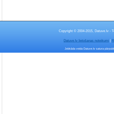
Copyright © 2004-2015, Datuve.lv - T
Datuve.lv lietošanas noteikumi
|
R
Jebkāda veida Datuve.lv satura pārpublic