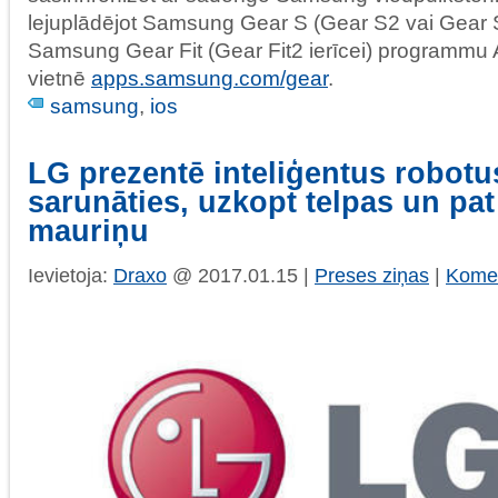
lejuplādējot Samsung Gear S (Gear S2 vai Gear S
Samsung Gear Fit (Gear Fit2 ierīcei) programmu 
vietnē
apps.samsung.com/gear
.
samsung
,
ios
LG prezentē inteliģentus robotu
sarunāties, uzkopt telpas un pat
mauriņu
Ievietoja:
Draxo
@ 2017.01.15 |
Preses ziņas
|
Komen