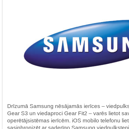
Drīzumā Samsung nēsājamās ierīces – viedpulk
Gear S3 un viedaproci Gear Fit2 – varēs lietot s
operētājsistēmas ierīcēm. iOS mobilo telefonu lieto
sasinhronizēt ar saderīgo Samsung viedpulksteni 