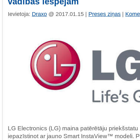
vadības iespējām
Ievietoja:
Draxo
@ 2017.01.15 |
Preses ziņas
|
Komen
LG Electronics (LG) maina patērētāju priekšstatu
iepazīstinot ar jauno Smart InstaView™ modeli. 