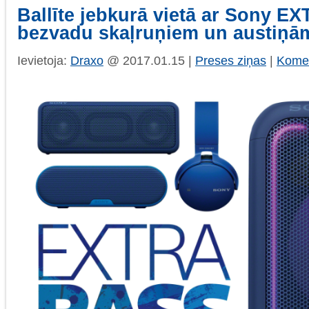
Ballīte jebkurā vietā ar Sony 
bezvadu skaļruņiem un austiņā
Ievietoja:
Draxo
@ 2017.01.15 |
Preses ziņas
|
Komen