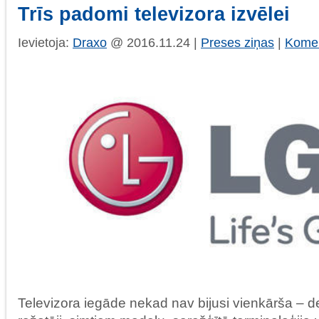
Trīs padomi televizora izvēlei
Ievietoja:
Draxo
@ 2016.11.24 |
Preses ziņas
|
Komen
Televizora iegāde nekad nav bijusi vienkārša – 