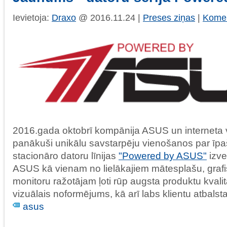
Ievietoja:
Draxo
@ 2016.11.24 |
Preses ziņas
|
Komen
2016.gada oktobrī kompānija ASUS un interneta ve
panākuši unikālu savstarpēju vienošanos par īp
stacionāro datoru līnijas
"Powered by ASUS"
izv
ASUS kā vienam no lielākajiem mātesplašu, graf
monitoru ražotājam ļoti rūp augsta produktu kvalitā
vizuālais noformējums, kā arī labs klientu atbalsta
asus