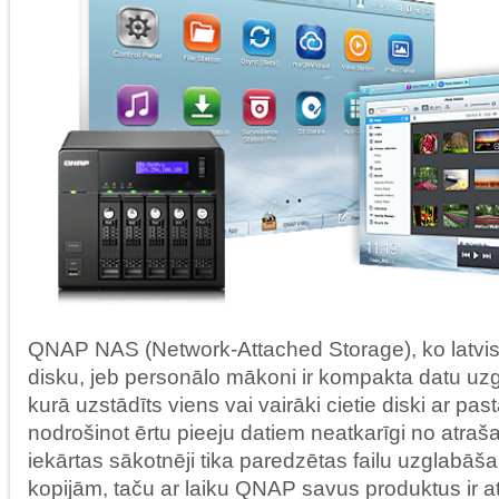
QNAP NAS (Network-Attached Storage), ko latvisk
disku, jeb personālo mākoni ir kompakta datu uz
kurā uzstādīts viens vai vairāki cietie diski ar pas
nodrošinot ērtu pieeju datiem neatkarīgi no atra
iekārtas sākotnēji tika paredzētas failu uzglabāš
kopijām, taču ar laiku QNAP savus produktus ir attīs