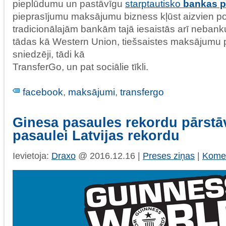
pieplūdumu un pastāvīgu
starptautisko
bankas p
pieprasījumu maksājumu bizness kļūst aizvien po
tradicionālajām bankām tajā iesaistās arī nebank
tādas kā Western Union, tiešsaistes maksājumu
sniedzēji, tādi kā
TransferGo, un pat sociālie tīkli.
facebook
,
maksājumi
,
transfergo
Ginesa pasaules rekordu pārstāv
pasaulei Latvijas rekordu
Ievietoja:
Draxo
@ 2016.12.16 |
Preses ziņas
|
Komen