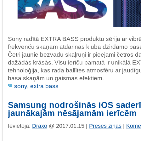
Sony radītā EXTRA BASS produktu sērija ar vib
frekvenču skaņām atdarinās klubā dzirdamo bas
Četri jaunie bezvadu skaļruņi ir pieejami četros
dažādās krāsās. Visu ierīču pamatā ir unikālā
tehnoloģija, kas rada ballītes atmosfēru ar jaudī
basa skaņām un gaismas efektiem.
sony
,
extra bass
Samsung nodrošinās iOS saderī
jaunākajām nēsājamām ierīcēm
Ievietoja:
Draxo
@ 2017.01.15 |
Preses ziņas
|
Komen