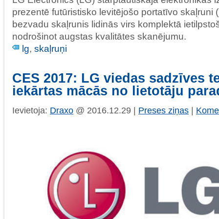
prezentē futūristisko levitējošo portatīvo skaļruni
bezvadu skaļrunis lidinās virs komplektā ietilpst
nodrošinot augstas kvalitātes skanējumu.
lg
,
skaļruņi
CES 2017: LG viedas sadzīves t
iekārtas mācās no lietotāju pa
Ievietoja:
Draxo
@ 2016.12.29 |
Preses ziņas
|
Komen