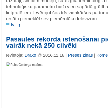
ražotāji, simtiem modeļu, sarežģītā terminoloģija
tehnoloģisku parametru bieži vien sagādā grūtība
lietpratējiem. Ievērojot šos trīs vienkāršus padomu
un ātri piemeklēt sev piemērotāko televizoru.
tv
,
lg
Pasaules rekorda īstenošanai pi
vairāk nekā 250 cilvēki
Ievietoja:
Draxo
@ 2016.11.18 |
Preses ziņas
|
Komen