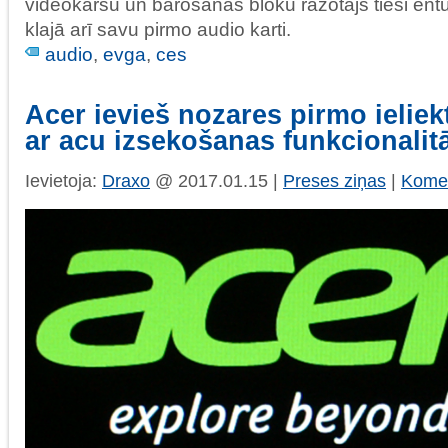
videokaršu un barošanas bloku ražotājs tieši entuz
klajā arī savu pirmo audio karti.
audio
,
evga
,
ces
Acer ievieš nozares pirmo ielie
ar acu izsekošanas funkcionalitā
Ievietoja:
Draxo
@ 2017.01.15 |
Preses ziņas
|
Komen