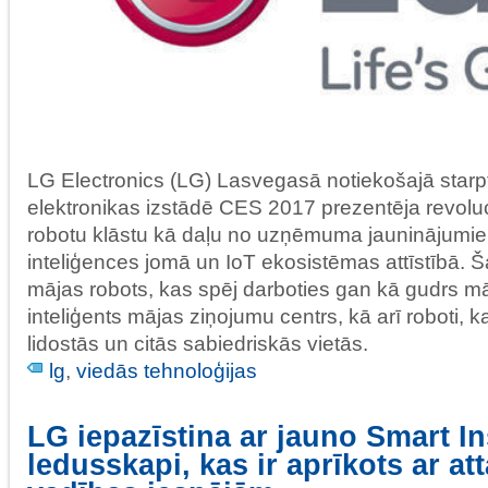
LG Electronics (LG) Lasvegasā notiekošajā starp
elektronikas izstādē CES 2017 prezentēja revoluc
robotu klāstu kā daļu no uzņēmuma jauninājumi
inteliģences jomā un IoT ekosistēmas attīstībā. Ša
mājas robots, kas spēj darboties gan kā gudrs mā
inteliģents mājas ziņojumu centrs, kā arī roboti,
lidostās un citās sabiedriskās vietās.
lg
,
viedās tehnoloģijas
LG iepazīstina ar jauno Smart I
ledusskapi, kas ir aprīkots ar att