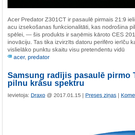
Acer Predator Z301CT ir pasaulē pirmais 21:9 ieli
acu izsekošanas funkcionalitāti, kas nodrošina p
spēlei, — šis produkts ir saņēmis kāroto CES 20
inovāciju. Tas tika izvirzīts datoru perifēro ierīču 
vislielāko punktu skaitu visu pretendentu vidū
acer
,
predator
Samsung radījis pasaulē pirmo T
pilnu krāsu spektru
Ievietoja:
Draxo
@ 2017.01.15 |
Preses ziņas
|
Komen