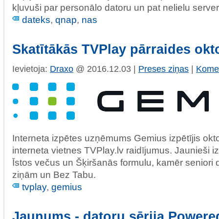
kļuvuši par personālo datoru un pat nelielu server
dateks
,
qnap
,
nas
Skatītākās TVPlay pārraides okt
Ievietoja:
Draxo
@ 2016.12.03 |
Preses ziņas
|
Komen
Interneta izpētes uzņēmums Gemius izpētījis okto
interneta vietnes TVPlay.lv raidījumus. Jaunieši
Īstos večus un Šķiršanās formulu, kamēr seniori
ziņām un Bez Tabu.
tvplay
,
gemius
Jaunums - datoru sērija Power