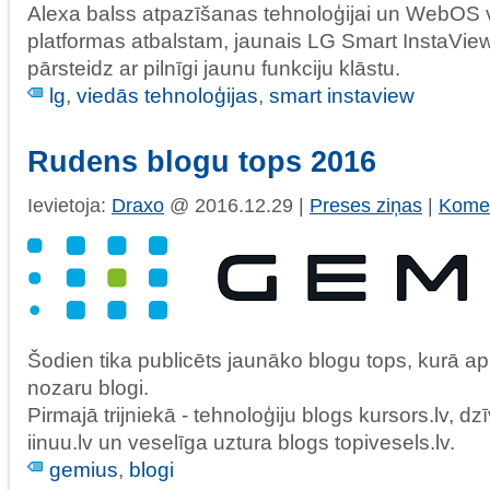
Alexa balss atpazīšanas tehnoloģijai un WebOS 
platformas atbalstam, jaunais LG Smart InstaVi
pārsteidz ar pilnīgi jaunu funkciju klāstu.
lg
,
viedās tehnoloģijas
,
smart instaview
Rudens blogu tops 2016
Ievietoja:
Draxo
@ 2016.12.29 |
Preses ziņas
|
Komen
Šodien tika publicēts jaunāko blogu tops, kurā a
nozaru blogi.
Pirmajā trijniekā - tehnoloģiju blogs kursors.lv, dz
iinuu.lv un veselīga uztura blogs topivesels.lv.
gemius
,
blogi