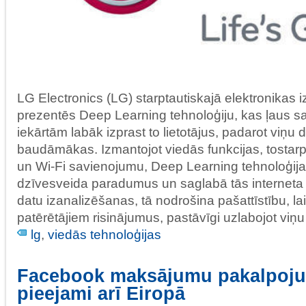
LG Electronics (LG) starptautiskajā elektronikas
prezentēs Deep Learning tehnoloģiju, kas ļaus s
iekārtām labāk izprast to lietotājus, padarot viņu
baudāmākas. Izmantojot viedās funkcijas, tostarp
un Wi-Fi savienojumu, Deep Learning tehnoloģija 
dzīvesveida paradumus un saglabā tās interneta
datu izanalizēšanas, tā nodrošina pašattīstību, la
patērētājiem risinājumus, pastāvīgi uzlabojot viņu
lg
,
viedās tehnoloģijas
Facebook maksājumu pakalpojum
pieejami arī Eiropā