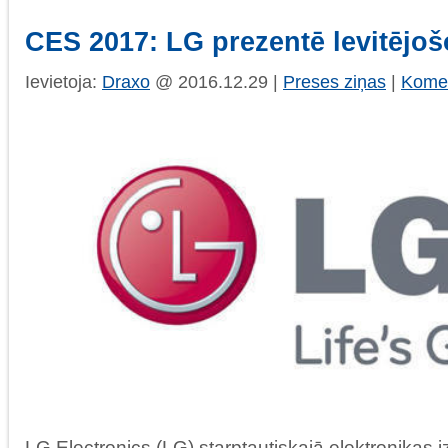
CES 2017: LG prezentē levitējoš
Ievietoja:
Draxo
@ 2016.12.29 |
Preses ziņas
|
Komen
LG Electronics (LG) starptautiskajā elektronikas