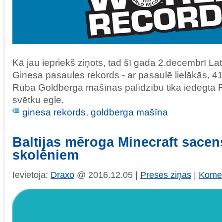
Kā jau iepriekš ziņots, tad šī gada 2.decembrī Lat
Ginesa pasaules rekords - ar pasaulē lielākās, 
Rūba Goldberga mašīnas palīdzību tika iedegta
svētku egle.
ginesa rekords
,
goldberga mašīna
Baltijas mēroga Minecraft sacen
skolēniem
Ievietoja:
Draxo
@ 2016.12.05 |
Preses ziņas
|
Komen