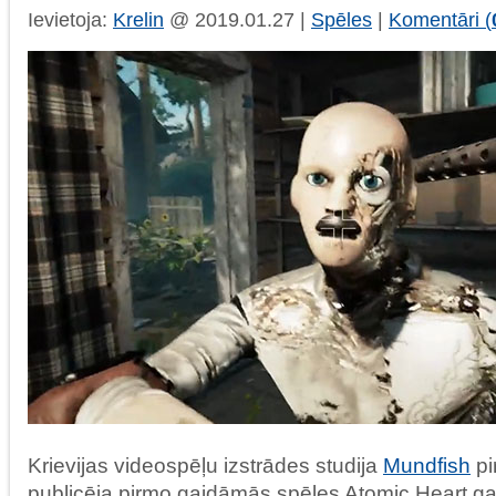
Ievietoja:
Krelin
@ 2019.01.27 |
Spēles
|
Komentāri (
Krievijas videospēļu izstrādes studija
Mundfish
pi
publicēja pirmo gaidāmās spēles Atomic Heart gam