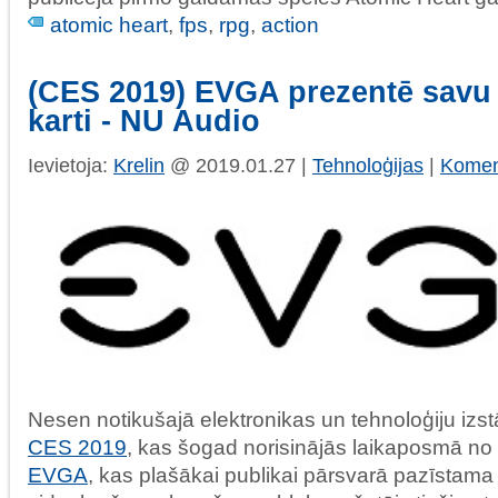
atomic heart
,
fps
,
rpg
,
action
(CES 2019) EVGA prezentē savu
karti - NU Audio
Ievietoja:
Krelin
@ 2019.01.27 |
Tehnoloģijas
|
Koment
Nesen notikušajā elektronikas un tehnoloģiju iz
CES 2019
, kas šogad norisinājās laikaposmā no 8
EVGA
, kas plašākai publikai pārsvarā pazīstam