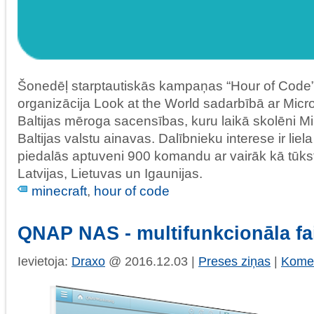
Šonedēļ starptautiskās kampaņas “Hour of Code” 
organizācija Look at the World sadarbībā ar Micr
Baltijas mēroga sacensības, kuru laikā skolēni Mi
Baltijas valstu ainavas. Dalībnieku interese ir li
piedalās aptuveni 900 komandu ar vairāk kā tūks
Latvijas, Lietuvas un Igaunijas.
minecraft
,
hour of code
QNAP NAS - multifunkcionāla fa
Ievietoja:
Draxo
@ 2016.12.03 |
Preses ziņas
|
Komen