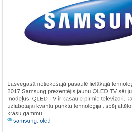
Lasvegasā notiekošajā pasaulē lielākajā tehnolo
2017 Samsung prezentējis jaunu QLED TV sēriju
modeļus. QLED TV ir pasaulē pirmie televizori, ka
uzlabotajai kvantu punktu tehnoloģijai, spēj attēl
krāsu gammu.
samsung
,
oled