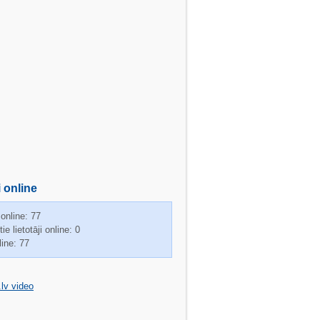
i online
 online: 77
ie lietotāji online: 0
line: 77