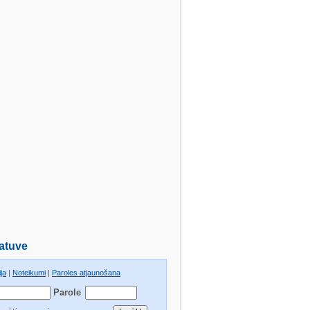
atuve
ja
|
Noteikumi
|
Paroles atjaunošana
Parole