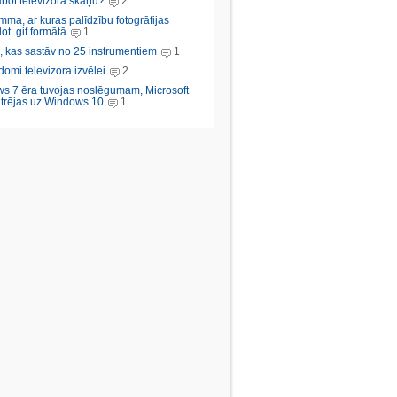
abot televizora skaņu?
2
ma, ar kuras palīdzību fotogrāfijas
ot .gif formātā
1
, kas sastāv no 25 instrumentiem
1
domi televizora izvēlei
2
s 7 ēra tuvojas noslēgumam, Microsoft
trējas uz Windows 10
1