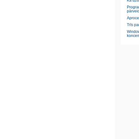
Kā uzl
Program
pārveid
Aproce
Trīs pa
Window
koncen