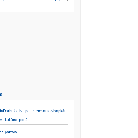
es
aDarbnīca.lv - par interesanto visapkārt
v - kultūras portāls
a portālā