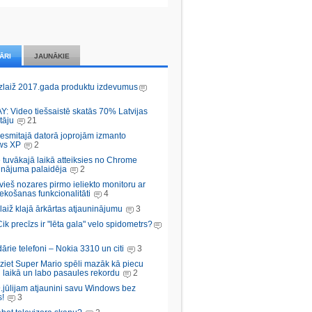
ĀRI
JAUNĀKIE
zlaiž 2017.gada produktu izdevumus
Y: Video tiešsaistē skatās 70% Latvijas
tāju
21
desmitajā datorā joprojām izmanto
ws XP
2
 tuvākajā laikā atteiksies no Chrome
inājuma palaidēja
2
vieš nozares pirmo ieliekto monitoru ar
ekošanas funkcionalitāti
4
aiž klajā ārkārtas atjauninājumu
3
Cik precīzs ir "lēta gala" velo spidometrs?
rie telefoni – Nokia 3310 un citi
3
iziet Super Mario spēli mazāk kā piecu
 laikā un labo pasaules rekordu
2
.jūlijam atjaunini savu Windows bez
!
3