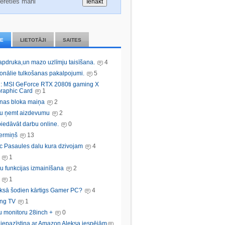
erēties mani
IE
LIETOTĀJI
SAITES
 apdruka,un mazo uzlīmju taisīšana.
4
ionālie tulkošanas pakalpojumi.
5
: MSI GeForce RTX 2080ti gaming X
raphic Card
1
nas bloka maiņa
2
bu ņemt aizdevumu
2
iedāvāt darbu online.
0
ermiņš
13
c Pasaules dalu kura dzivojam
4
1
u funkcijas izmainīšana
2
1
ksā šodien kārtigs Gamer PC?
4
ng TV
1
u monitoru 28inch +
0
s iepazīstina ar Amazon Aleksa iespējām