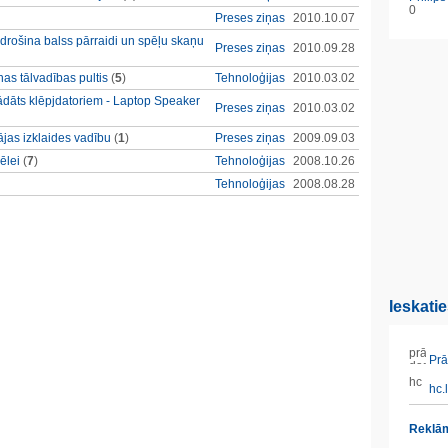
0
Preses ziņas
2010.10.07
rošina balss pārraidi un spēļu skaņu
Preses ziņas
2010.09.28
nas tālvadības pultis
(
5
)
Tehnoloģijas
2010.03.02
trādāts klēpjdatoriem - Laptop Speaker
Preses ziņas
2010.03.02
jas izklaides vadību
(
1
)
Preses ziņas
2009.09.03
ēlei
(
7
)
Tehnoloģijas
2008.10.26
Tehnoloģijas
2008.08.28
Ieskati
Prāt
hc.l
Reklām