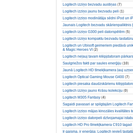
Logitech izziņo bezvadu austiņas
(
7
)
Logitech izziņo jaunu bezvadu peli
(
1
)
Logitech izziņo modinātāja sēdni iPod un 
Jaunais Logitech bezvadu skārienpaliktnis ļauj
Logitech izziņo G300 peli datorspēlēm
(
5
)
Logitech izziņo kompaktu bezvadu tastatūr
Logitech un Ubisoft geimeriem piedāvā unik
& Magic Heroes VI
(
2
)
Logitech neļauj tavam klēpjdatoram pārkars
Saulgriežos fakti par saules enerģiju
(
10
)
Jaunā Logitech HD tīmekļkamera ļauj uzņe
Logitech Optical Gaming Mouse G400
(
7
)
Logitech piesaka daudzskārienu klēpjdatoru
Logitech izziņo jauno Krāsu kolekciju
(
0
)
Logitech M305 Fantasy
(
4
)
Sagaidi pavasari ar spilgtajām Logitech Fa
Logitech izziņo mājas kinozāles kvalitātes 
Logitech izziņo datorpeli dzīvojamajai istab
Logitech HD Pro tīmekļkamera C910 tagad s
Ir gaisma, ir enerģija: Logitech ievieš tasta