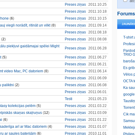
atc
Preses ziņas
2011.10.25
Preses ziņas
2011.10.18
Forums
iPhone
(
6
)
Preses ziņas
2011.10.15
JAUNĀK
 viegli norādīt, ritināt un vilkt
(
0
)
Preses ziņas
2011.09.14
Preses ziņas
2011.08.18
T-shirt
u
(
2
)
Preses ziņas
2011.08.08
Profes
ālu piekļuvi gaidāmajai spēlei Might
Preses ziņas
2011.06.28
Pardod
TRIO G
t
(
5
)
Preses ziņas
2011.06.27
baroša
Preses ziņas
2011.06.21
Es gri
mt video Mac, PC datoriem
(
0
)
Preses ziņas
2011.06.14
Vēlos p
Preses ziņas
2011.06.09
OCTA t
 paliktni
(
2
)
Preses ziņas
2011.06.08
Ka sau
Preses ziņas
2011.06.01
google
Testi
2011.05.23
Taustiņ
ntasy kolekcijas pelēm
(
5
)
Preses ziņas
2011.03.22
Torrent
telpiskās skaņas skaļruņus
(
12
)
Preses ziņas
2011.03.09
Cik ma
ai
(
6
)
Preses ziņas
2011.01.22
Samsu
aderīga arī ar Mac datoriem
(
4
)
Preses ziņas
2011.01.07
Meklej
tūru ar saules baterijām
(
6
)
Preses ziņas
2010.11.01
Philip