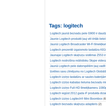
Tags: logitech
Logitech jaunā bezvadu pele G900 ir daudz
Jaunie Logitech produkti ļauj vēl ērtāk lietot
Jaunā Logitech Broadcaster Wi-Fi tīmekļk
Logitech prezentē izgaismoto tastatūra K8
Jaunajai Logitech skaļruņu sistēmai Z553 i
Logitech nodrošina reālistisku Skype video
Jaunā Logitech pele datorspēlēm ļauj vadīt 
Izvēlies savu zīmējumu no Logitech Globālās
Logitech izziņo tastatūru ar saules baterijā
Logitech izziņo kabatas lieluma bezvadu min
Logitech izziņo Full-HD tīmekļkameru 108
Logitech iegūst 2012.gada iF produkta diz
Logitech izziņo Logitech® Mini Boombox
(
6
Logitech bezvadu skaļruņu adapteris
(
2
)