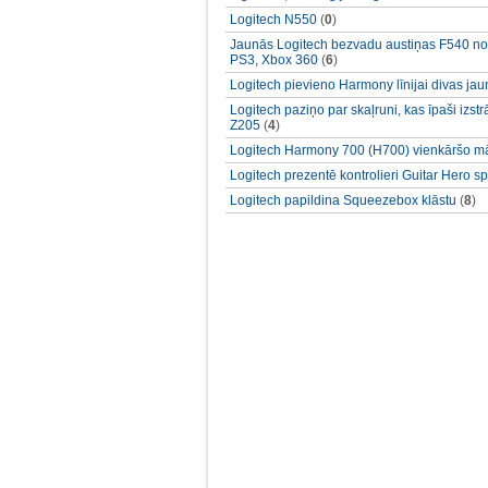
Logitech N550
(
0
)
Jaunās Logitech bezvadu austiņas F540 nod
PS3, Xbox 360
(
6
)
Logitech pievieno Harmony līnijai divas jau
Logitech paziņo par skaļruni, kas īpaši izs
Z205
(
4
)
Logitech Harmony 700 (H700) vienkāršo mā
Logitech prezentē kontrolieri Guitar Hero sp
Logitech papildina Squeezebox klāstu
(
8
)