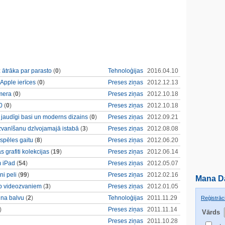
 ātrāka par parasto
(
0
)
Tehnoloģijas
2016.04.10
 Apple ierīces
(
0
)
Preses ziņas
2012.12.13
amera
(
0
)
Preses ziņas
2012.10.18
10
(
0
)
Preses ziņas
2012.10.18
r jaudīgi basi un moderns dizains
(
0
)
Preses ziņas
2012.09.21
zvanīšanu dzīvojamajā istabā
(
3
)
Preses ziņas
2012.08.08
spēles gaitu
(
8
)
Preses ziņas
2012.06.20
 grafiti kolekcijas
(
19
)
Preses ziņas
2012.06.14
m iPad
(
54
)
Preses ziņas
2012.05.07
i peli
(
99
)
Preses ziņas
2012.02.16
Mana D
0p videozvaniem
(
3
)
Preses ziņas
2012.01.05
aina balvu
(
2
)
Tehnoloģijas
2011.11.29
Reģistrāci
)
Preses ziņas
2011.11.14
Vārds
Preses ziņas
2011.10.28