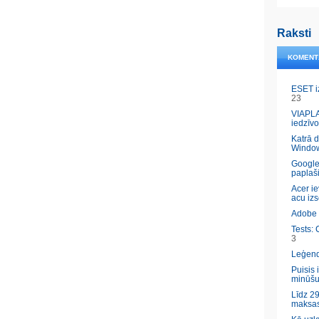
Raksti
KOMENT
ESET i
23
VIAPLA
iedzīvo
Katrā 
Windo
Google
paplaš
Acer ie
acu izs
Adobe l
Tests: 
3
Leģendā
Puisis 
minūšu
Līdz 29
maksas