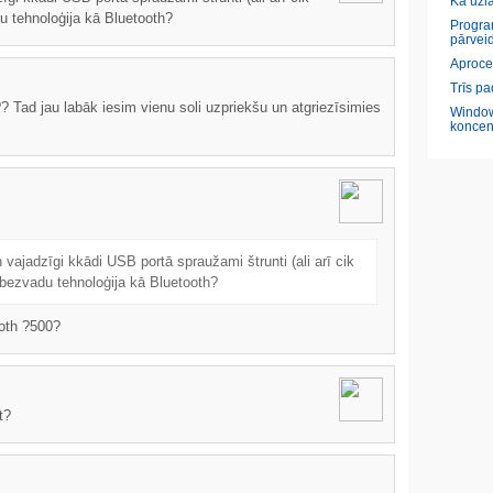
Kā uzl
u tehnoloģija kā Bluetooth?
Program
pārveid
Aproce
Trīs pa
? Tad jau labāk iesim vienu soli uzpriekšu un atgriezīsimies
Window
koncen
vajadzīgi kkādi USB portā spraužami štrunti (ali arī cik
 bezvadu tehnoloģija kā Bluetooth?
ooth ?500?
t?