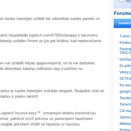
atc
Forums
ar saules baterijām uzlādē tās iebūvētais saules panelis un
JAUNĀK
ējams lejupielādēt logitech.com/k750/solarapp) ir luksmetrs,
T-shirt
r bateriju uzlādes līmeni un jūs pat brīdina, kad nepieciešama
Profes
Pardod
TRIO G
baroša
jām var uzlādēt telpas apgaismojumā, un tā var darboties
Es gri
 iebūvētais bateriju indikators ļauj izvairīties no
Vēlos p
OCTA t
Ka sau
tūra ar saules baterijām izskatās eleganti. Noapaļoti stūri un
google
tatūru ir prieks rakstīt!
Taustiņ
Torrent
Cik ma
ņi Logitech Incurve keys™. Izmantojot ieliekto konstrukciju,
Samsu
 formai, palīdzot virzīt pirkstus uz pareizajiem taustiņiem.
Meklej
vieglāk pirkstiem slīdēt no taustiņa uz taustiņu.
Philip