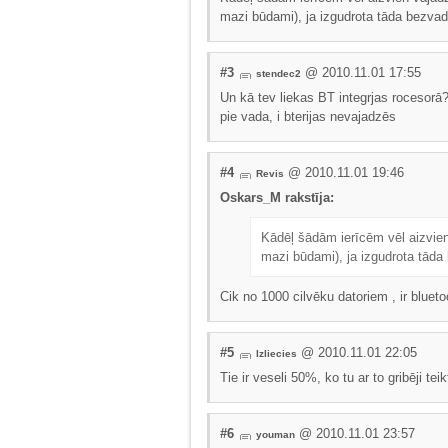
mazi būdami), ja izgudrota tāda bezvad
#3
@ 2010.11.01 17:55
stendec2
Un kā tev liekas BT integrjas rocesorā?
pie vada, i bterijas nevajadzēs
#4
@ 2010.11.01 19:46
Revis
Oskars_M rakstīja:
Kādēļ šādām ierīcēm vēl aizvien 
mazi būdami), ja izgudrota tāda
Cik no 1000 cilvēku datoriem , ir bluet
#5
@ 2010.11.01 22:05
Izliecies
Tie ir veseli 50%, ko tu ar to gribēji teik
#6
@ 2010.11.01 23:57
youman