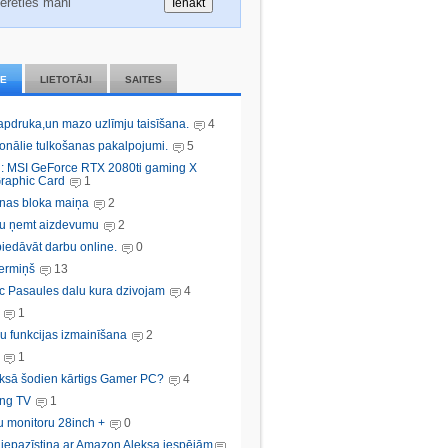
erēties mani
IE
LIETOTĀJI
SAITES
 apdruka,un mazo uzlīmju taisīšana.
4
ionālie tulkošanas pakalpojumi.
5
: MSI GeForce RTX 2080ti gaming X
raphic Card
1
nas bloka maiņa
2
bu ņemt aizdevumu
2
iedāvāt darbu online.
0
ermiņš
13
c Pasaules dalu kura dzivojam
4
1
u funkcijas izmainīšana
2
1
ksā šodien kārtigs Gamer PC?
4
ng TV
1
u monitoru 28inch +
0
s iepazīstina ar Amazon Aleksa iespējām