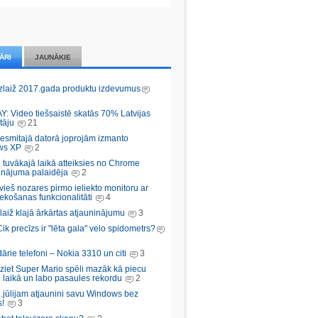
ĀRI
JAUNĀKIE
zlaiž 2017.gada produktu izdevumus
Y: Video tiešsaistē skatās 70% Latvijas
tāju
21
desmitajā datorā joprojām izmanto
ws XP
2
 tuvākajā laikā atteiksies no Chrome
inājuma palaidēja
2
vieš nozares pirmo ieliekto monitoru ar
ekošanas funkcionalitāti
4
aiž klajā ārkārtas atjauninājumu
3
Cik precīzs ir "lēta gala" velo spidometrs?
rie telefoni – Nokia 3310 un citi
3
iziet Super Mario spēli mazāk kā piecu
 laikā un labo pasaules rekordu
2
.jūlijam atjaunini savu Windows bez
!
3