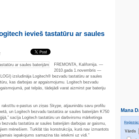
Logitech ievieš tastatūru ar saules
42
FREMONTA, Kalifornija. —
2010.gada 1.novembris —
OGI) izsludināja Logitech® bezvadu tastatūru ar saules
ūru, kas darbojas ar apgaismojumu. Logitech bezvadu
gaismojumā, pat telpās, tādejādi varat aizmirst par bateriju
ai rakstītu e-pastus un ziņas Skype, atjauninātu savu profilu
Mana D
netā, un Logitech bezvadu tastatūra ar saules baterijām K750
oģijā,” sacīja Logitech tastatūru un darbvirsmu mārketinga
Reģistrāci
h bezvadu tastatūra ar saules baterijām darbojas ar gaismu,
trijiem mēnešiem. Turklāt tās konstrukcija, kurā nav izmantots
Vārds
ādājamais iepakojums samazina tās ietekmi uz vidi.”