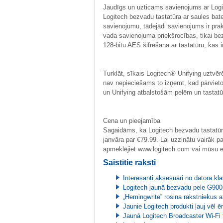
Jaudīgs un uzticams savienojums ar Logit
Logitech bezvadu tastatūra ar saules ba
savienojumu, tādejādi savienojums ir prak
vada savienojuma priekšrocības, tikai b
128-bitu AES šifrēšana ar tastatūru, kas
Turklāt, sīkais Logitech® Unifying uztvērēj
nav nepieciešams to izņemt, kad pārvietoj
un Unifying atbalstošām pelēm un tastat
Cena un pieejamība
Sagaidāms, ka Logitech bezvadu tastatū
janvāra par €79.99. Lai uzzinātu vairāk p
apmeklējiet www.logitech.com vai mūsu em
Saistītie raksti
Interesanti aksesuāri no datora kl
Logitech jaunā bezvadu pele G900 
„Hemingwrite” rosina rakstniekus 
Jaunie Logitech produkti ļauj vēl ēr
Jaunā Logitech Broadcaster Wi-Fi