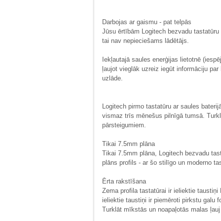
Darbojas ar gaismu - pat telpās
Jūsu ērtībām Logitech bezvadu tastatūru 
tai nav nepieciešams lādētājs.
Iekļautajā saules enerģijas lietotnē (iesp
ļaujot vieglāk uzreiz iegūt informāciju pa
uzlāde.
Logitech pirmo tastatūru ar saules bateri
vismaz trīs mēnešus pilnīgā tumsā. Turklāt
pārsteigumiem.
Tikai 7.5mm plāna
Tikai 7.5mm plāna, Logitech bezvadu tasta
plāns profils - ar šo stilīgo un moderno tas
Ērta rakstīšana
Zema profila tastatūrai ir ieliektie tausti
ieliektie taustiņi ir piemēroti pirkstu galu
Turklāt mīkstās un noapaļotās malas ļauj 