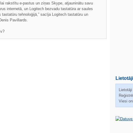
, lai rakstītu e-pastus un ziņas Skype, atjauninātu savu
ārus internetā, un Logitech bezvadu tastatūra ar saules
 tastatūru tehnoloģijā,” sacīja Logitech tastatūru un
enis Pavillards.
lv?
Lietotāj
Lietotāji
Reģistrēt
Viesi on