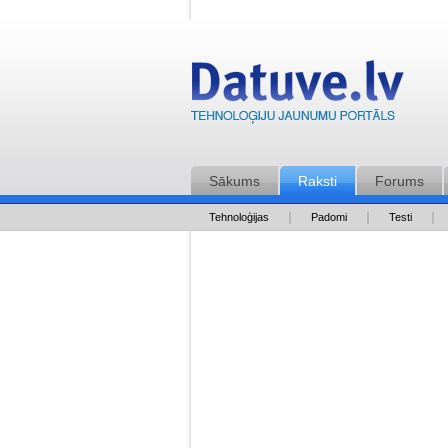
Sākums
Raksti
Forums
Tehnoloģijas
Padomi
Testi