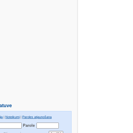
atuve
ja
|
Noteikumi
|
Paroles atjaunošana
Parole