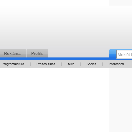
Reklāma
Profils
Programmatūra
Preses ziņas
Auto
Spēles
Interesanti