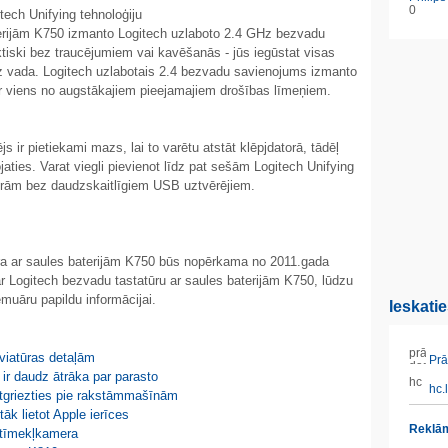
0
ech Unifying tehnoloģiju
terijām K750 izmanto Logitech uzlaboto 2.4 GHz bezvadu
tiski bez traucējumiem vai kavēšanās - jūs iegūstat visas
ez vada. Logitech uzlabotais 2.4 bezvadu savienojums izmanto
 ir viens no augstākajiem pieejamajiem drošības līmeņiem.
s ir pietiekami mazs, lai to varētu atstāt klēpjdatorā, tādēļ
aties. Varat viegli pievienot līdz pat sešām Logitech Unifying
ūrām bez daudzskaitlīgiem USB uztvērējiem.
ra ar saules baterijām K750 būs nopērkama no 2011.gada
ar Logitech bezvadu tastatūru ar saules baterijām K750, lūdzu
uāru papildu informācijai.
Ieskati
aviatūras detaļām
Prāt
ir daudz ātrāka par parasto
hc.l
atgriezties pie rakstāmmašīnām
tāk lietot Apple ierīces
Reklām
 tīmekļkamera