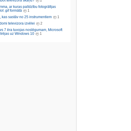
abot televizora skaņu?
2
ma, ar kuras palīdzību fotogrāfijas
ot .gif formātā
1
, kas sastāv no 25 instrumentiem
1
domi televizora izvēlei
2
s 7 ēra tuvojas noslēgumam, Microsoft
trējas uz Windows 10
1