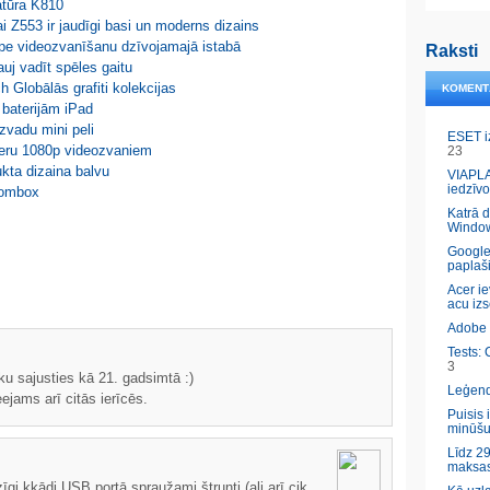
atūra K810
i Z553 ir jaudīgi basi un moderns dizains
ype videozvanīšanu dzīvojamajā istabā
Raksti
uj vadīt spēles gaitu
 Globālās grafiti kolekcijas
KOMENT
 baterijām iPad
zvadu mini peli
ESET i
meru 1080p videozvaniem
23
kta dizaina balvu
VIAPLA
iedzīvo
oombox
Katrā 
Windo
Google
paplaš
Acer ie
acu izs
Adobe l
Tests: 
3
 sajusties kā 21. gadsimtā :)
Leģendā
ejams arī citās ierīcēs.
Puisis 
minūšu
Līdz 29
maksas
gi kkādi USB portā spraužami štrunti (ali arī cik