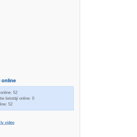
i online
 online: 52
ie lietotāji online: 0
line: 52