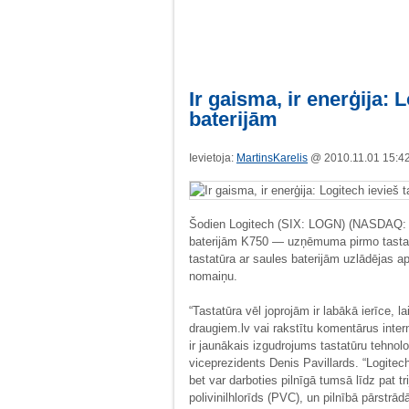
Ir gaisma, ir enerģija: 
baterijām
Ievietoja:
MartinsKarelis
@ 2010.11.01 15:
Šodien Logitech (SIX: LOGN) (NASDAQ: L
baterijām K750 — uzņēmuma pirmo tastat
tastatūra ar saules baterijām uzlādējas ap
nomaiņu.
“Tastatūra vēl joprojām ir labākā ierīce, l
draugiem.lv vai rakstītu komentārus inter
ir jaunākais izgudrojums tastatūru tehnol
viceprezidents Denis Pavillards. “Logitec
bet var darboties pilnīgā tumsā līdz pat 
polivinilhlorīds (PVC), un pilnībā pārstr