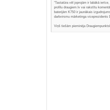
“Tastatūra vēl joprojām ir labākā ierīce
profilu draugiem.lv vai rakstītu koment
baterijām K750 ir jaunākais izgudrojums
darbvirsmu mārketinga viceprezidents D
Viņš tiešām pieminēja Draugiempunkts