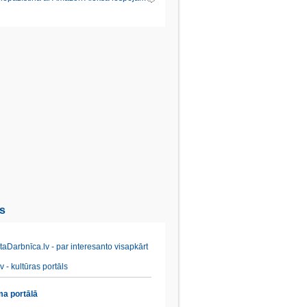
es
aDarbnīca.lv - par interesanto visapkārt
v - kultūras portāls
a portālā