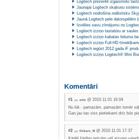
Logitech prezentē izgaismoto tast
Jaunajai Logitech skaļruņu sistēma
Logitech nodrošina reālistisku Sk
Jaunā Logitech pele datorspēlēm ļa
Izvēlies savu zīmējumu no Logitech
Logitech izziņo tastatūru ar saules
Logitech izziņo kabatas lieluma be
Logitech izziņo Full-HD tīmekļka
Logitech iegūst 2012.gada iF produ
Logitech izziņo Logitech® Mini B
Komentāri
#1
@ 2010.11.01 16:04
aols
Nu lūk - pamazām, pamazām tomēr sāku
Gan jau tas viss pietiekami drīz būs pie
#2
@ 2010.11.01 17:37
Oskars_M
Kādēļ šādām ierīcēm vēl aizvien vajadzī