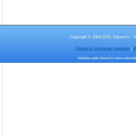
Copyright © 2004-2015, Datuve.lv - T
Datuve.lv lietošanas noteikumi
|
R
Jebkāda veida Datuve.lv satura pārpublic