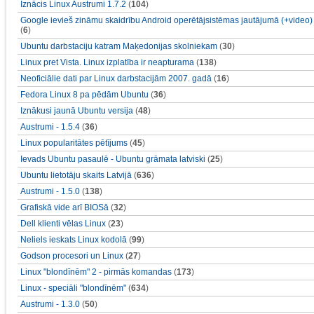
Iznācis Linux Austrumi 1.7.2
(
104
)
Google ievieš zināmu skaidrību Android operētājsistēmas jautājumā (+video)
(
6
)
Ubuntu darbstaciju katram Maķedonijas skolniekam
(
30
)
Linux pret Vista. Linux izplatība ir neapturama
(
138
)
Neoficiālie dati par Linux darbstacijām 2007. gadā
(
16
)
Fedora Linux 8 pa pēdām Ubuntu
(
36
)
Iznākusi jaunā Ubuntu versija
(
48
)
Austrumi - 1.5.4
(
36
)
Linux popularitātes pētījums
(
45
)
Ievads Ubuntu pasaulē - Ubuntu grāmata latviski
(
25
)
Ubuntu lietotāju skaits Latvijā
(
636
)
Austrumi - 1.5.0
(
138
)
Grafiskā vide arī BIOSā
(
32
)
Dell klienti vēlas Linux
(
23
)
Neliels ieskats Linux kodolā
(
99
)
Godson procesori un Linux
(
27
)
Linux "blondīnēm" 2 - pirmās komandas
(
173
)
Linux - speciāli "blondīnēm"
(
634
)
Austrumi - 1.3.0
(
50
)