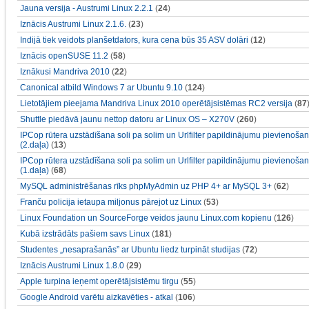
Jauna versija - Austrumi Linux 2.2.1
(
24
)
Iznācis Austrumi Linux 2.1.6.
(
23
)
Indijā tiek veidots planšetdators, kura cena būs 35 ASV dolāri
(
12
)
Iznācis openSUSE 11.2
(
58
)
Iznākusi Mandriva 2010
(
22
)
Canonical atbild Windows 7 ar Ubuntu 9.10
(
124
)
Lietotājiem pieejama Mandriva Linux 2010 operētājsistēmas RC2 versija
(
87
Shuttle piedāvā jaunu nettop datoru ar Linux OS – X270V
(
260
)
IPCop rūtera uzstādīšana soli pa solim un Urlfilter papildinājumu pievienoša
(2.daļa)
(
13
)
IPCop rūtera uzstādīšana soli pa solim un Urlfilter papildinājumu pievienoša
(1.daļa)
(
68
)
MySQL administrēšanas rīks phpMyAdmin uz PHP 4+ ar MySQL 3+
(
62
)
Franču policija ietaupa miljonus pārejot uz Linux
(
53
)
Linux Foundation un SourceForge veidos jaunu Linux.com kopienu
(
126
)
Kubā izstrādāts pašiem savs Linux
(
181
)
Studentes „nesaprašanās” ar Ubuntu liedz turpināt studijas
(
72
)
Iznācis Austrumi Linux 1.8.0
(
29
)
Apple turpina ieņemt operētājsistēmu tirgu
(
55
)
Google Android varētu aizkavēties - atkal
(
106
)