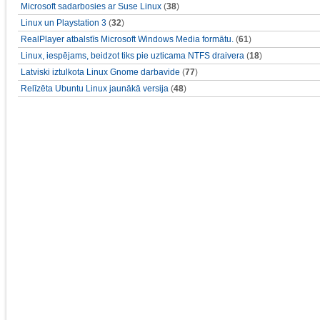
Microsoft sadarbosies ar Suse Linux
(
38
)
Linux un Playstation 3
(
32
)
RealPlayer atbalstīs Microsoft Windows Media formātu.
(
61
)
Linux, iespējams, beidzot tiks pie uzticama NTFS draivera
(
18
)
Latviski iztulkota Linux Gnome darbavide
(
77
)
Relīzēta Ubuntu Linux jaunākā versija
(
48
)