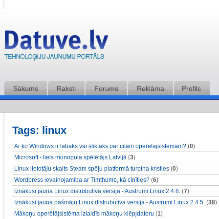
Sākums
Raksti
Forums
Reklāma
Profils
Tags: linux
Ar ko Windows ir labāks vai sliktāks par citām operētājsistēmām?
(
0
)
Microsoft - liels monopola spēlētājs Latvijā
(
3
)
Linux lietotāju skaits Steam spēļu platformā turpina kristies
(
0
)
Wordpress ievainojamība ar Timthumb, kā cīnīties?
(
6
)
Iznākusi jauna Linux distrubutīva versija - Austrumi Linux 2.4.8.
(
7
)
Iznākusi jauna pašmāju Linux distrubutīva versija - Austrumi Linux 2.4.5.
(
38
)
Mākoņu operētājsistēma izlaidīs mākoņu klēpjdatoru
(
1
)