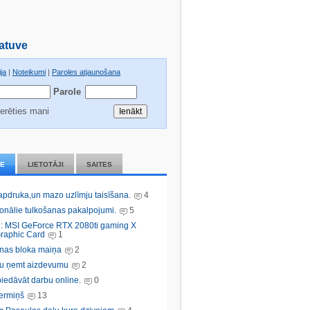
atuve
ja
|
Noteikumi
|
Paroles atjaunošana
Parole
erēties mani
IE
LIETOTĀJI
SAITES
 apdruka,un mazo uzlīmju taisīšana.
4
ionālie tulkošanas pakalpojumi.
5
: MSI GeForce RTX 2080ti gaming X
raphic Card
1
nas bloka maiņa
2
bu ņemt aizdevumu
2
iedāvāt darbu online.
0
ermiņš
13