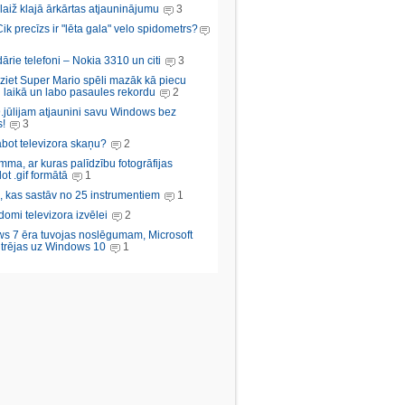
aiž klajā ārkārtas atjauninājumu
3
Cik precīzs ir "lēta gala" velo spidometrs?
rie telefoni – Nokia 3310 un citi
3
iziet Super Mario spēli mazāk kā piecu
 laikā un labo pasaules rekordu
2
.jūlijam atjaunini savu Windows bez
!
3
abot televizora skaņu?
2
ma, ar kuras palīdzību fotogrāfijas
ot .gif formātā
1
, kas sastāv no 25 instrumentiem
1
domi televizora izvēlei
2
s 7 ēra tuvojas noslēgumam, Microsoft
trējas uz Windows 10
1