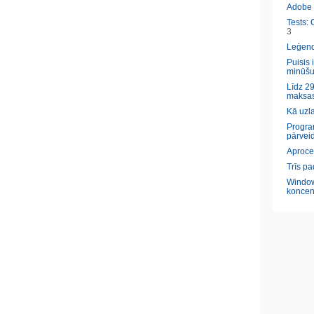
Adobe l
Tests: 
3
Leģendā
Puisis 
minūšu
Līdz 29
maksas
Kā uzl
Program
pārveid
Aproce
Trīs pa
Window
koncen