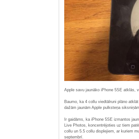
Apple savu jaunāko iPhone 5SE atklās, v
Baumo, ka 4 collu viedtālruni plāno atklā
dažām jaunām Apple pulksteņa siksniņā
Ir gaidāms, ka iPhone 5SE izmantos jaun
Live Photos, koncentrējoties uz tiem patēr
collu un 5.5 collu displejiem, ar kuriem
septembrī.