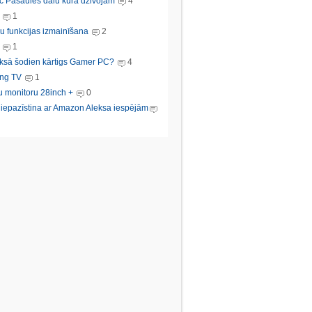
c Pasaules dalu kura dzivojam
4
1
u funkcijas izmainīšana
2
1
ksā šodien kārtigs Gamer PC?
4
ng TV
1
u monitoru 28inch +
0
s iepazīstina ar Amazon Aleksa iespējām