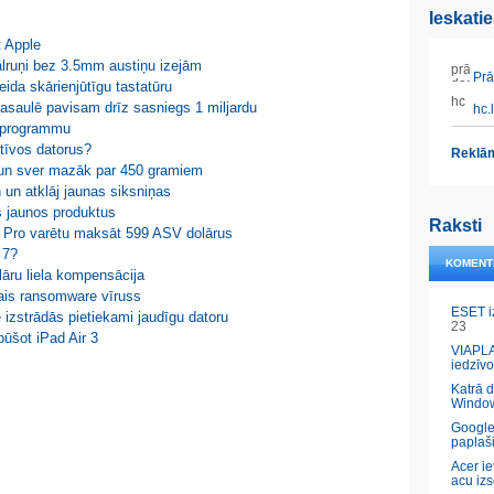
Ieskati
t Apple
ālruņi bez 3.5mm austiņu izejām
Prāt
eida skārienjūtīgu tastatūru
asaulē pavisam drīz sasniegs 1 miljardu
hc.l
ūkprogrammu
tīvos datorus?
Reklām
s un sver mazāk par 450 gramiem
un atklāj jaunas siksniņas
s jaunos produktus
Raksti
 Pro varētu maksāt 599 ASV dolārus
 7?
KOMENT
āru liela kompensācija
ais ransomware vīruss
ESET i
e izstrādās pietiekami jaudīgu datoru
23
ūšot iPad Air 3
VIAPLA
iedzīvo
Katrā 
Windo
Google
paplaš
Acer ie
acu izs