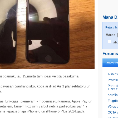
Mana D
Reģistrāci
Vārds
atc
Forums
JAUNĀK
T-shirt
isticamāk, jau 15.martā tam īpaši veltītā pasākumā.
Profes
Pardod
t pavasarī Sanfrancisko, kopā ar iPad Air 3 planšetdatoru un
TRIO G
m.
baroša
Es gri
as funkcijas, piemēram - modernizētu kameru, Apple Pay un
ētājiem, kuriem līdz šim varbūt nebija pārliecības par 4.7
Vēlos p
 mums iepazīstināja iPhone 6 un iPhone 6 Plus 2014.gada
OCTA t