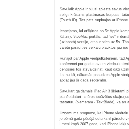
Savulaik Apple ir bijusi spiesta savus vi
spilgti krāsains plastmasas korpuss, taču
(Touch ID). Tas pats turpinājās ar iPhon
Iespējams, lai atšķirtos no 5c Apple kom
Kā ziņo 9to5Mac portāls, tad "se" ir domā
(uzlabotā) versija, atsaucoties uz 5s. Tāp
varētu parādīties veikalu plauktos jau īsu 
Runājot par Apple viedpulksteņiem, tad A
konferenci par godu saviem viedpulksteņ
centīsies tos atsvaidzināt, kaut daži uzsk
Lai nu kā, nākamās paaudzes Apple viedp
atklāt jau šī gada septembrī.
Savukārt gaidāmais iPad Air 3 šķietami pi
planšetdatori - stūros iebūvētos skaļruņu
tastatūru (piemēram - TextBlade), kā arī a
Uzņēmums prognozē, ka iPhone viedtālruņ
jo pērnā gada pēdējā ceturksnī pārdoto v
līmeni kopš 2007.gada, kad iPhone iekļuva