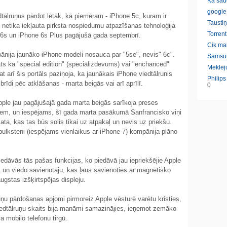
Ka sau
google
edtālruņus pārdot lētāk, kā piemēram - iPhone 5c, kuram ir
Taustiņ
 netika iekļauta pirksta nospiedumu atpazīšanas tehnoloģija
Torrent
e 6s un iPhone 6s Plus pagājušā gada septembrī.
Cik ma
pānija jaunāko iPhone modeli nosauca par "5se", nevis" 6c".
Samsu
ts ka "special edition" (speciālizdevums) vai "enchanced"
Meklej
at arī šis portāls paziņoja, ka jaunākais iPhone viedtālrunis
Philip
brīdi pēc atklāšanas - marta beigās vai arī aprīlī.
0
pple jau pagājušajā gada marta beigās sarīkoja preses
iem, un iespējams, šī gada marta pasākumā Sanfrancisko viņi
ata, kas tas būs solis tikai uz atpakaļ un nevis uz priekšu.
ulksteni (iespējams vienlaikus ar iPhone 7) kompānija plāno
edāvās tās pašas funkcijas, ko piedāvā jau iepriekšējie Apple
s un viedo savienotāju, kas ļaus savienoties ar magnētisko
ugstas izšķirtspējas displeju.
u pārdošanas apjomi pirmoreiz Apple vēsturē varētu kristies,
iedtālruņu skaits bija manāmi samazinājies, ieņemot zemāko
 mobilo telefonu tirgū.