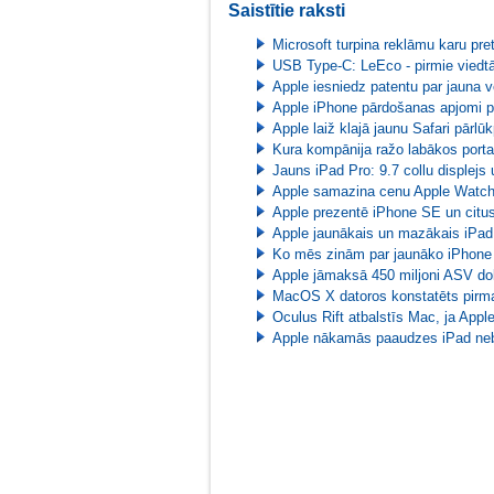
Saistītie raksti
Microsoft turpina reklāmu karu pre
USB Type-C: LeEco - pirmie viedt
Apple iesniedz patentu par jauna v
Apple iPhone pārdošanas apjomi p
Apple laiž klajā jaunu Safari pārl
Kura kompānija ražo labākos porta
Jauns iPad Pro: 9.7 collu displej
Apple samazina cenu Apple Watch 
Apple prezentē iPhone SE un citu
Apple jaunākais un mazākais iPad
Ko mēs zinām par jaunāko iPhone
Apple jāmaksā 450 miljoni ASV dol
MacOS X datoros konstatēts pirm
Oculus Rift atbalstīs Mac, ja Appl
Apple nākamās paaudzes iPad neb