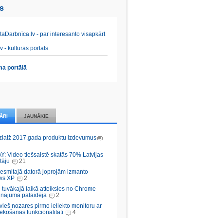
es
aDarbnīca.lv - par interesanto visapkārt
v - kultūras portāls
a portālā
ĀRI
JAUNĀKIE
zlaiž 2017.gada produktu izdevumus
Y: Video tiešsaistē skatās 70% Latvijas
tāju
21
desmitajā datorā joprojām izmanto
ws XP
2
 tuvākajā laikā atteiksies no Chrome
inājuma palaidēja
2
vieš nozares pirmo ieliekto monitoru ar
ekošanas funkcionalitāti
4