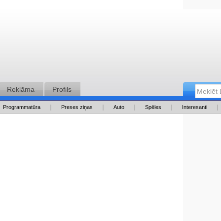
Reklāma
Profils
Programmatūra
Preses ziņas
Auto
Spēles
Interesanti