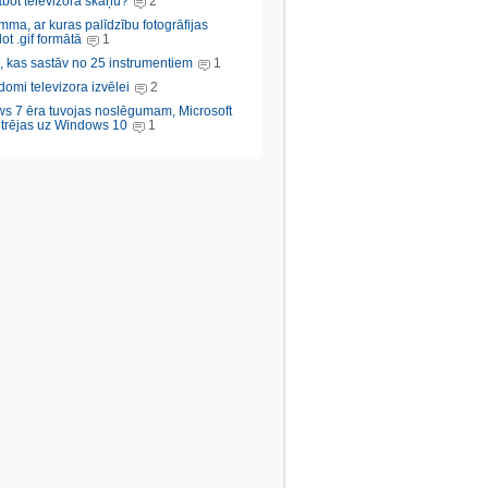
abot televizora skaņu?
2
ma, ar kuras palīdzību fotogrāfijas
ot .gif formātā
1
, kas sastāv no 25 instrumentiem
1
domi televizora izvēlei
2
s 7 ēra tuvojas noslēgumam, Microsoft
trējas uz Windows 10
1