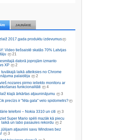
ĀRI
JAUNĀKIE
zlaiž 2017.gada produktu izdevumus
Y: Video tiešsaistē skatās 70% Latvijas
tāju
21
desmitajā datorā joprojām izmanto
ws XP
2
 tuvākajā laikā atteiksies no Chrome
inājuma palaidēja
2
vieš nozares pirmo ieliekto monitoru ar
ekošanas funkcionalitāti
4
aiž klajā ārkārtas atjauninājumu
3
Cik precīzs ir "lēta gala" velo spidometrs?
rie telefoni – Nokia 3310 un citi
3
iziet Super Mario spēli mazāk kā piecu
 laikā un labo pasaules rekordu
2
.jūlijam atjaunini savu Windows bez
!
3