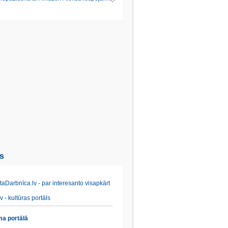
es
aDarbnīca.lv - par interesanto visapkārt
v - kultūras portāls
a portālā