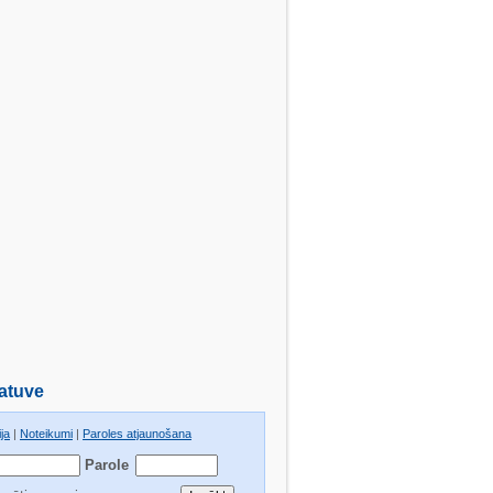
atuve
ja
|
Noteikumi
|
Paroles atjaunošana
Parole