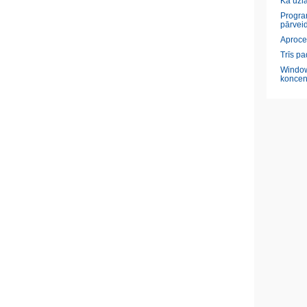
Kā uzl
Program
pārveid
Aproce
Trīs pa
Window
koncen