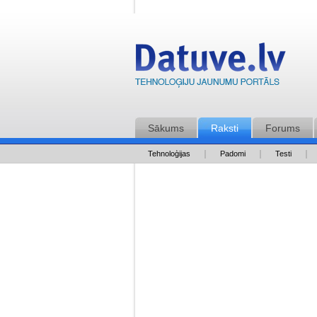
Sākums
Raksti
Forums
Tehnoloģijas
Padomi
Testi