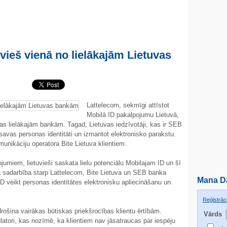
vieš vienā no lielākajām Lietuvas
Lattelecom, sekmīgi attīstot
Mobilā ID pakalpojumu Lietuvā,
vas lielākajām bankām. Tagad, Lietuvas iedzīvotāji, kas ir SEB
t savas personas identitāti un izmantot elektronisko parakstu.
unikāciju operatora Bite Lietuva klientiem.
jumiem, lietuvieši saskata lielu potenciālu Mobilajam ID un šī
a sadarbība starp Lattelecom, Bite Lietuva un SEB banka
Mana D
ID veikt personas identitātes elektronisku apliecināšanu un
Reģistrāci
rošina vairākas būtiskas priekšrocības klientu ērtībām.
Vārds
ulatori, kas nozīmē, ka klientiem nav jāsatraucas par iespēju