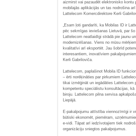
aizmirst vai pazaudēt elektronisko kontu p
mobilajās aplikācijās un tas nodrošina arī
Lattelecom Komercdirektore Kerli Gabrilo
„Esam ļoti gandarīti, ka Mobilas ID ir L
pēc sekmīgas ieviešanas Lietuvā, par šo p
Lattelecom neatlaidīgi strādā pie jaunu 
modernizēšanas. Viens no mūsu mērķiem ir
kvalitatīvi arī eksportēt. Jau šobrīd po
interesantiem, inovatīviem pakalpojumiem,
Kerli Gabriloviča.
Lattelecom, paplašinot Mobila ID funkcion
– ērti norēķināties par pirkumiem Lattele
tikai izmēģināt un iegādāties Lattelecom
kompetentu speciālistu konsultācijas, kā a
biroju. Lattelecom pilna servisa apkalpoš
Liepājā.
E-pakalpojumu attīstība viennozīmīgi ir v
būtiski ekonomēt, piemēram, uzņēmumiem 
e-vidi. Tāpat arī iedzīvotajiem tiek nodr
organizāciju sniegtos pakalpojumus.