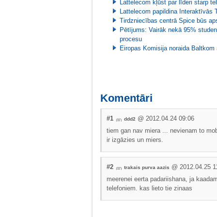
Lattelecom kļūst par līderi starp
Lattelecom papildina Interaktīvās
Tirdzniecības centrā Spice būs ap
Pētījums: Vairāk nekā 95% student
procesu
Eiropas Komisija noraida Baltkom
Komentāri
#1
@ 2012.04.24 09:06
ddd2
tiem gan nav miera ... nevienam to mobi
ir izgāzies un miers.
#2
@ 2012.04.25 1
trakais purva aazis
meerenei eerta padariishana, ja kaadam
telefoniem. kas lieto tie zinaas