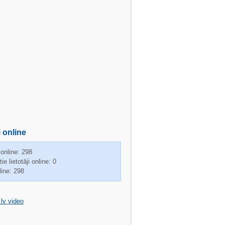
i online
 online: 298
ie lietotāji online: 0
line: 298