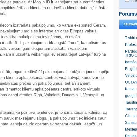
atc
ieejas paroles. Ar Mobilo ID ir iespējams arī autentificēties
 papildus ērtības klientiem un drošību klienta datiem,” stāsta
viča.
Forums
JAUNĀK
attelecom izstrādāts pakalpojums, ko varam eksportēt! Ceram,
akalpojumu radīsies interese arī citās Eiropas valstīs.
un inovatīvu pakalpojumu ieviešanas, un esošo
T-shirt
 attīstīt IT pakalpojumus tik augstā līmenī, ka spēsim tos
Profes
tenciālu veiksmīgam eksportam saskatām vairākiem
Pardod
 kam ir uzsākta veiksmīga ieviešana tepat Latvijā,” turpina
TRIO G
baroša
Es gri
alitāti, tagad piedāvā šī pakalpojuma lietotājiem jaunu iespēju
Vēlos p
com klientu apkalpošanas centros visā Latvijā, kuros var ne
OCTA t
 piedāvātās preces un pakalpojumus, bet arī saņemt
rī izmantot klientu apkalpošanas centrā ierīkoto virtuālo
Ka sau
anas centri atrodas Rīgā, Valmierā, Daugavpilī, Ventspilī un
google
Taustiņ
Torrent
ērtējama kā pozitīva tendence, jo to izmantošana ikdienā ļauj
Cik ma
sarūk maksājumu slogs, ja pakalpojums tiek iniciēts caur
Samsu
ošināta iespēja daudz operatīvāk saņemt dažādu iestāžu un
Meklej
Philip