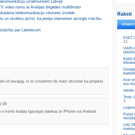
 telekomunikāciju uzņēmumiem Latvijā
 TV video nomu ar Avārijas brigādes multfilmām
skatāma telekomunikāciju vēstures izstāde
Raksti
u un skolēnu atzīst, ka pieeja internetam atvieglo mācību
KOMENT
 sūdzību par Lattelecom
ESET i
23
VIAPLA
iedzīvo
Katrā 
Windo
Google
paplaš
Acer ie
lo id nevajag, lv to izmanmto tik maz! atzīstiet ka projekts
acu izs
Adobe l
Tests: 
3
1:09
Leģendā
 ir konts kadaa Igaunijas bankaa ar iPhone vai Android
Puisis 
minūšu
Līdz 29
maksas