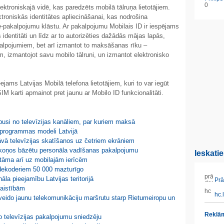
0
ektroniskajā vidē, kas paredzēts mobilā tālruņa lietotājiem.
ktroniskās identitātes apliecināšanai, kas nodrošina
 e-pakalpojumu klāstu. Ar pakalpojumu Mobilais ID ir iespējams
s identitāti un līdz ar to autorizēties dažādās mājas lapās,
kalpojumiem, bet arī izmantot to maksāšanas rīku –
, izmantojot savu mobilo tālruni, un izmantot elektronisko
jams Latvijas Mobilā telefona lietotājiem, kuri to var iegūt
 karti apmainot pret jaunu ar Mobilo ID funkcionalitāti.
i pusi no televīzijas kanāliem, par kuriem maksā
s programmas modeli Latvijā
āvā televīzijas skatīšanos uz četriem ekrāniem
mākoņos bāzētu personāla vadīšanas pakalpojumu
Ieskati
tāma arī uz mobilajām ierīcēm
 dekoderiem 50 000 mazturīgo
la pieejamību Latvijas teritorijā
Prāt
saistībām
hc.l
eido jaunu telekomunikāciju maršrutu starp Rietumeiropu un
Reklām
ko televīzijas pakalpojumu sniedzēju