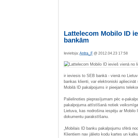
Lattelecom Mobilo ID ie
bankām
Ievietoja:
Antra_F
@ 2012.04.23 17:58
ir ieviesis to SEB bankā - vienā no Lietu
bankas klienti, var elektroniski apliecinā
Mobilā ID pakalpojums ir pieejams telekom
Palielinoties pieprasījumam pēc e-pakalpo
pakalpojuma attīstīšanā notiek veiksmīg
Lietuva, kas nodrošina iespēju ar Mobilo 
dokumentu parakstīšanu.
„Mobilais ID banku pakalpojumu sfērā nod
Klientiem nav jālieto kodu kartes un kalk