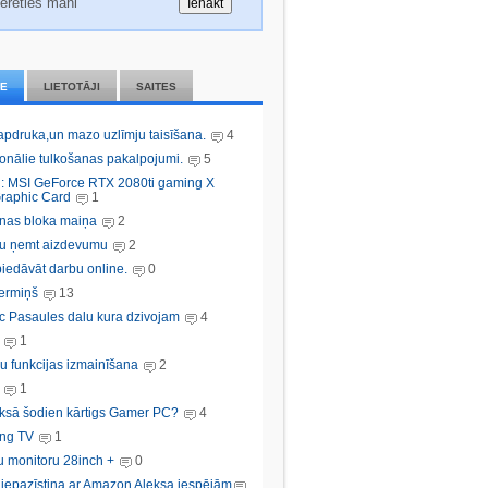
erēties mani
IE
LIETOTĀJI
SAITES
 apdruka,un mazo uzlīmju taisīšana.
4
ionālie tulkošanas pakalpojumi.
5
: MSI GeForce RTX 2080ti gaming X
raphic Card
1
nas bloka maiņa
2
bu ņemt aizdevumu
2
iedāvāt darbu online.
0
ermiņš
13
c Pasaules dalu kura dzivojam
4
1
u funkcijas izmainīšana
2
1
ksā šodien kārtigs Gamer PC?
4
ng TV
1
u monitoru 28inch +
0
s iepazīstina ar Amazon Aleksa iespējām