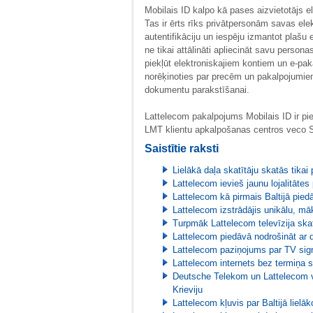
Mobilais ID kalpo kā pases aizvietotājs el
Tas ir ērts rīks privātpersonām savas ele
autentifikāciju un iespēju izmantot plašu
ne tikai attālināti apliecināt savu persona
piekļūt elektroniskajiem kontiem un e-pa
norēķinoties par precēm un pakalpojumiem
dokumentu parakstīšanai.
Lattelecom pakalpojums Mobilais ID ir piee
LMT klientu apkalpošanas centros veco SIM
Saistītie raksti
Lielākā daļa skatītāju skatās tika
Lattelecom ievieš jaunu lojalitāte
Lattelecom kā pirmais Baltijā pied
Lattelecom izstrādājis unikālu, 
Turpmāk Lattelecom televīzija ska
Lattelecom piedāvā nodrošināt ar
Lattelecom paziņojums par TV signā
Lattelecom internets bez termiņa 
Deutsche Telekom un Lattelecom v
Krieviju
Lattelecom kļuvis par Baltijā lielā