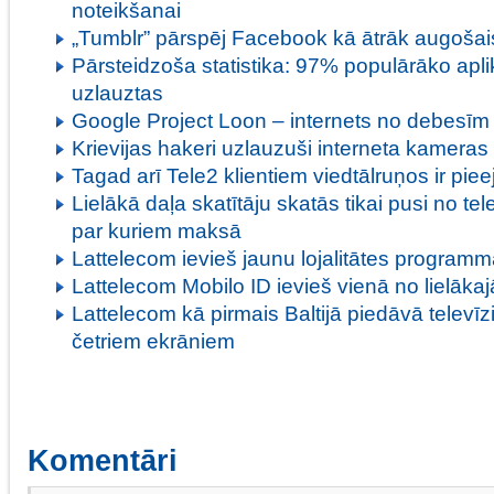
noteikšanai
„Tumblr” pārspēj Facebook kā ātrāk augošais 
Pārsteidzoša statistika: 97% populārāko aplik
uzlauztas
Google Project Loon – internets no debesīm
Krievijas hakeri uzlauzuši interneta kameras
Tagad arī Tele2 klientiem viedtālruņos ir pie
Lielākā daļa skatītāju skatās tikai pusi no tel
par kuriem maksā
Lattelecom ievieš jaunu lojalitātes programm
Lattelecom Mobilo ID ievieš vienā no lielāk
Lattelecom kā pirmais Baltijā piedāvā televīz
četriem ekrāniem
Komentāri