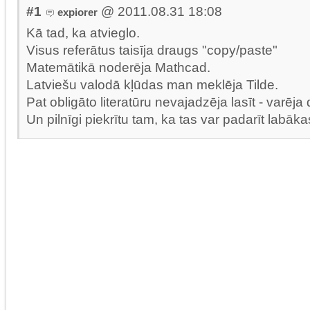
#1
@ 2011.08.31 18:08
expiorer
Kā tad, ka atvieglo.
Visus referātus taisīja draugs "copy/paste"
Matemātikā noderēja Mathcad.
Latviešu valodā kļūdas man meklēja Tilde.
Pat obligāto literatūru nevajadzēja lasīt - varēj
Un pilnīgi piekrītu tam, ka tas var padarīt labā