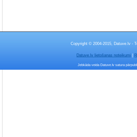
Copyright © 2004-2015, Datuve.lv - T
Datuve.lv lietošanas noteikumi
|
R
Jebkāda veida Datuve.lv satura pārpublic