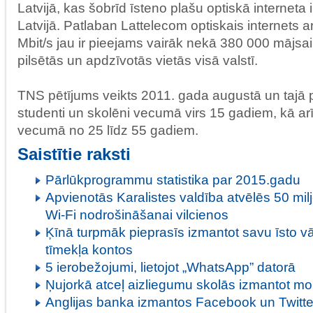
Latvijā, kas šobrīd īsteno plašu optiskā interneta 
Latvijā. Patlaban Lattelecom optiskais internets a
Mbit/s jau ir pieejams vairāk nekā 380 000 mājsa
pilsētās un apdzīvotās vietās visā valstī.
TNS pētījums veikts 2011. gada augustā un tajā p
studenti un skolēni vecumā virs 15 gadiem, kā ar
vecumā no 25 līdz 55 gadiem.
Saistītie raksti
Pārlūkprogrammu statistika par 2015.gadu
Apvienotās Karalistes valdība atvēlēs 50 m
Wi-Fi nodrošināšanai vilcienos
Ķīnā turpmāk pieprasīs izmantot savu īsto vār
tīmekļa kontos
5 ierobežojumi, lietojot „WhatsApp” datorā
Ņujorkā atceļ aizliegumu skolās izmantot mo
Anglijas banka izmantos Facebook un Twitte