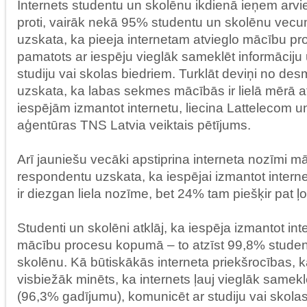
Internets studentu un skolēnu ikdienā ieņem arvi
proti, vairāk nekā 95% studentu un skolēnu vecu
uzskata, ka pieeja internetam atvieglo mācību p
pamatots ar iespēju vieglāk sameklēt informāciju 
studiju vai skolas biedriem. Turklāt deviņi no de
uzskata, ka labas sekmes mācībās ir lielā mērā a
iespējām izmantot internetu, liecina Lattelecom un
aģentūras TNS Latvia veiktais pētījums.
Arī jauniešu vecāki apstiprina interneta nozīmi 
respondentu uzskata, ka iespējai izmantot inter
ir diezgan liela nozīme, bet 24% tam piešķir pat ļot
Studenti un skolēni atklāj, ka iespēja izmantot int
mācību procesu kopumā – to atzīst 99,8% stude
skolēnu. Kā būtiskākās interneta priekšrocības, 
visbiežāk minēts, ka internets ļauj vieglāk samekl
(96,3% gadījumu), komunicēt ar studiju vai skola