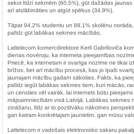
sekot līdzi sekmēm (60,5%), gūt dažādas jaunas 
arī atslābināties un atgūt spēkus (34,9%).
Tāpat 94,2% studentu un 88,1% skolēnu norāda, 
palīdz gūt labākas sekmes mācībās.
Lattelecom komercdirektore Kerli Gabriloviča kom
dienas novēroju, ka interneta pieejamības nozīme s
Priecē, ka internetam ir svarīga nozīme ne tikai i
brīžos, bet arī mācību procesā, kas jo īpaši svarī
jaunajam mācību gadam sākoties. Fakts, ka pieeja
palīdz iegūt labākas sekmes tiem, kuri mācās, rad
un censties vēl vairāk, lai internets būtu pieejams
mājsaimniecībām visā Latvijā. Labākas sekmes 
zināšanu, līdz ar to pozitīvāku nākotnes perspektīv
gan katram konkrētajam jaunietim, gan mūsu vals
Lattelecom ir vadošais elektronisko sakaru paka