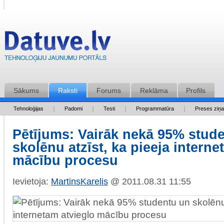
Sākums
Raksti
Forums
Reklāma
Profils
Tehnoloģijas
Padomi
Testi
Programmatūra
Preses ziņ
Pētījums: Vairāk nekā 95% stud
skolēnu atzīst, ka pieeja interne
mācību procesu
Ievietoja:
MartinsKarelis
@ 2011.08.31 11:55