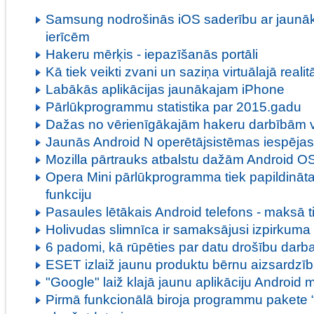
Samsung nodrošinās iOS saderību ar jaun
ierīcēm
Hakeru mērķis - iepazīšanās portāli
Kā tiek veikti zvani un saziņa virtuālajā realit
Labākās aplikācijas jaunākajam iPhone
Pārlūkprogrammu statistika par 2015.gadu
Dažas no vērienīgākajām hakeru darbībām 
Jaunās Android N operētājsistēmas iespējas
Mozilla pārtrauks atbalstu dažām Android O
Opera Mini pārlūkprogramma tiek papildināta
funkciju
Pasaules lētākais Android telefons - maksā t
Holivudas slimnīca ir samaksājusi izpirkum
6 padomi, kā rūpēties par datu drošību darba
ESET izlaiž jaunu produktu bērnu aizsardzīb
"Google" laiž klajā jaunu aplikāciju Android 
Pirmā funkcionālā biroja programmu pakete 