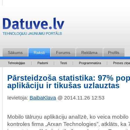
Sākums
Raksti
Forums
Reklāma
Profils
Tehnoloģijas
Padomi
Testi
Programmatūra
Preses ziņ
Pārsteidzoša statistika: 97% po
aplikāciju ir tikušas uzlauztas
Ievietoja:
BaibaKlava
@ 2014.11.26 12:53
Mobilo tālruņu aplikāciju analīzē, ko veica mobilo
kontroles firma „Arxan Technologies”, atklāts, ka