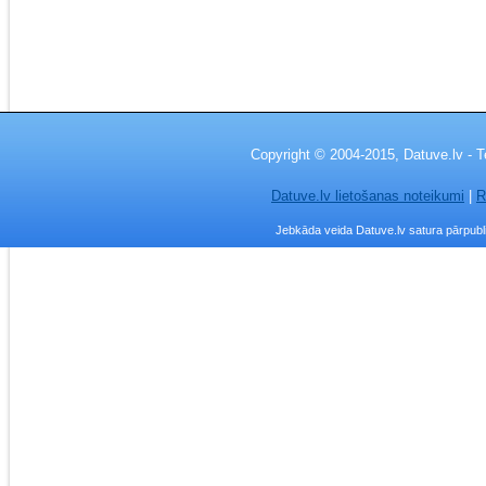
Copyright © 2004-2015, Datuve.lv - T
Datuve.lv lietošanas noteikumi
|
R
Jebkāda veida Datuve.lv satura pārpublic