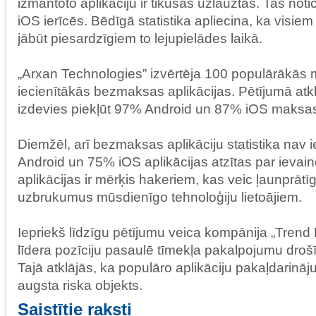
izmantoto aplikāciju ir tikušas uzlauztas. Tas not
iOS ierīcēs. Bēdīgā statistika apliecina, ka visiem 
jābūt piesardzīgiem to lejupielādes laikā.
„Arxan Technologies” izvērtēja 100 populārākās
iecienītākās bezmaksas aplikācijas. Pētījumā atkl
izdevies piekļūt 97% Android un 87% iOS maksas 
Diemžēl, arī bezmaksas aplikāciju statistika nav 
Android un 75% iOS aplikācijas atzītas par ievai
aplikācijas ir mērķis hakeriem, kas veic ļaunprā
uzbrukumus mūsdienīgo tehnoloģiju lietoājiem.
Iepriekš līdzīgu pētījumu veica kompānija „Trend
līdera pozīciju pasaulē tīmekļa pakalpojumu droš
Tajā atklājās, ka populāro aplikāciju pakaļdarināju
augsta riska objekts.
Saistītie raksti