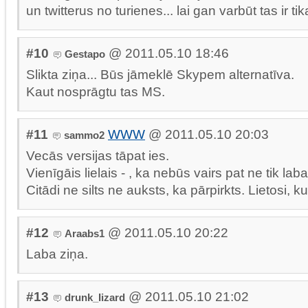
un twitterus no turienes... lai gan varbūt tas ir tika
#10
@ 2011.05.10 18:46
Gestapo
Slikta ziņa... Būs jāmeklē Skypem alternatīva.
Kaut nosprāgtu tas MS.
#11
WWW
@ 2011.05.10 20:03
sammo2
Vecās versijas tāpat ies.
Vienīgāis lielais - , ka nebūs vairs pat ne tik lab
Citādi ne silts ne auksts, ka pārpirkts. Lietosi, ku
#12
@ 2011.05.10 20:22
Araabs1
Laba ziņa.
#13
@ 2011.05.10 21:02
drunk_Iizard