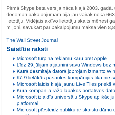
Pirmā Skype beta versija nāca klajā 2003. gadā,
decembrī pakalpojumam bija jau vairāk nekā 663 m
lietotāju. Vidējais aktīvo lietotāju skaits mēnesī g
miljoni, savukārt par pakalpojumu maksā vien 8,8 m
The Wall Street Journal
Saistītie raksti
Microsoft turpina reklāmu karu pret Apple
Līdz 29.jūlijam atjaunini savu Windows bez
Katrā desmitajā datorā joprojām izmanto W
Kā 9 lielākās pasaules kompānijas tika pi
Microsoft laidīs klajā jaunu Live Tiles priek
Kura kompānija ražo labākos portatīvos dat
Microsoft izlaidīs universālu Skype aplikāci
platformai
Microsoft pārsteidz publiku ar skaistu dāmu