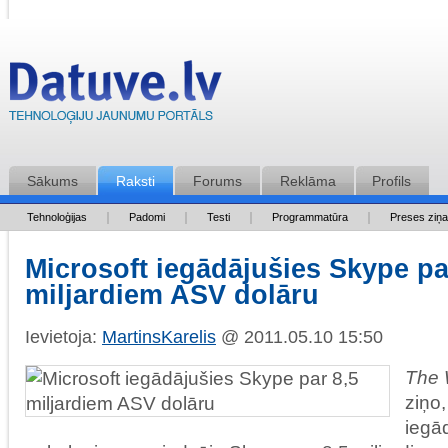
Sākums
Raksti
Forums
Reklāma
Profils
Tehnoloģijas
Padomi
Testi
Programmatūra
Preses ziņ
Microsoft iegādājušies Skype pa
miljardiem ASV dolāru
Ievietoja:
MartinsKarelis
@ 2011.05.10 15:50
The 
ziņo,
iegā