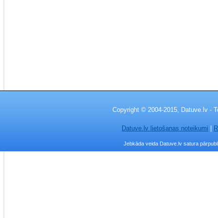
Copyright © 2004-2015, Datuve.lv - T
Datuve.lv lietošanas noteikumi
|
R
Jebkāda veida Datuve.lv satura pārpublic