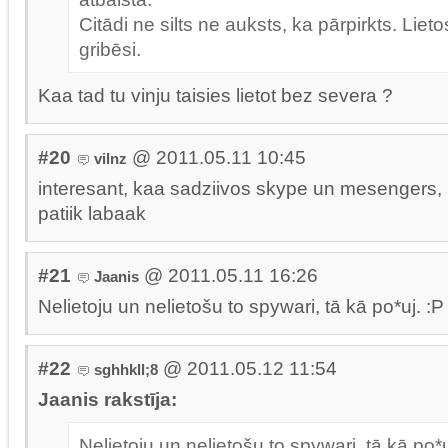
Citādi ne silts ne auksts, ka pārpirkts. Lieto
gribēsi.
Kaa tad tu vinju taisies lietot bez severa ?
#20
@ 2011.05.11 10:45
vilnz
interesant, kaa sadziivos skype un mesengers, 
patiik labaak
#21
@ 2011.05.11 16:26
Jaanis
Nelietoju un nelietošu to spywari, tā kā po*uj. :P
#22
@ 2011.05.12 11:54
sghhkll;8
Jaanis rakstīja:
Nelietoju un nelietošu to spywari, tā kā po*u