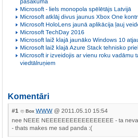
pasākumā
Microsoft - liels monopola spēlētājs Latvijā
Microsoft atklāj divus jaunus Xbox One kontr
Microsoft HoloLens jaunā aplikācija ļauj veido
Microsoft TechDay 2016
Microsoft laiž klajā jaunāko Windows 10 atj
Microsoft laiž klajā Azure Stack tehnisko pri
Microsoft ir izveidojis ar vienu roku vadāmu t
viedtālruņiem
Komentāri
#1
WWW
@ 2011.05.10 15:54
Box
nee NEEE NEEEEEEEEEEEEEEEEE - ta nevar b
- thats makes me sad panda :(