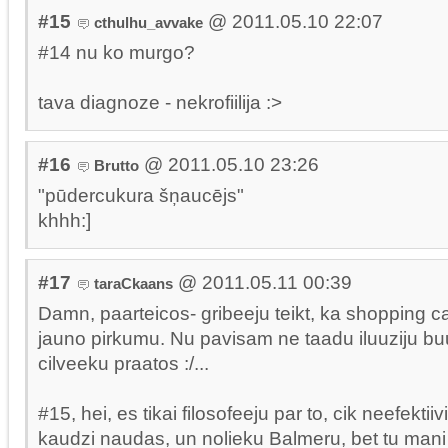
#15
@ 2011.05.10 22:07
cthulhu_avvake
#14 nu ko murgo?
tava diagnoze - nekrofiilija :>
#16
@ 2011.05.10 23:26
Brutto
"pūdercukura šņaucējs"
khhh:]
#17
@ 2011.05.11 00:39
taraCkaans
Damn, paarteicos- gribeeju teikt, ka shopping c
jauno pirkumu. Nu pavisam ne taadu iluuziju b
cilveeku praatos :/...
#15, hei, es tikai filosofeeju par to, cik neefektiiv
kaudzi naudas, un nolieku Balmeru, bet tu mani