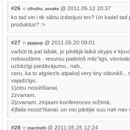
#26
@ 2011.05.12 20:37
cthulhu_avvake
ko tad vin i tik sliktu izdarijusi tev? Un kadel tad
produktus? :>
#27
@ 2011.05.20 09:01
ppppup
varbūt tā pat labāk, jo pēdējā laikā skyps ir kļuvi
nebaudāms - resursu patēriņš milz'\igs, visvisiā
uzbāzīgi piedāvājumu.. nah..
ceru, ka to atgriezīs atpakaļ very tiny stāvoklī..
vajadzīgs:
1)ziņu nosūtīšanai,
2zvanam,
3)zvanam, zinjaam konferences režīmā;
4)faila nosūt'īšanai. un visi pārējie suu nah nav 
#28
@ 2011.05.25 12:24
marchelli