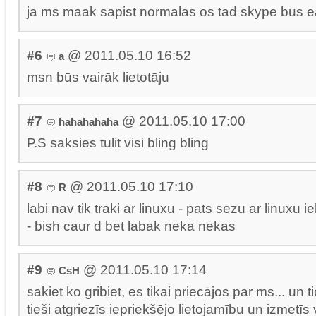
ja ms maak sapist normalas os tad skype bus 
#6
@ 2011.05.10 16:52
a
msn būs vairāk lietotāju
#7
@ 2011.05.10 17:00
hahahahaha
P.S saksies tulit visi bling bling
#8
@ 2011.05.10 17:10
R
labi nav tik traki ar linuxu - pats sezu ar linuxu 
- bish caur d bet labak neka nekas
#9
@ 2011.05.10 17:14
CsH
sakiet ko gribiet, es tikai priecājos par ms... un t
tieši atgriezīs iepriekšējo lietojamību un izmetī