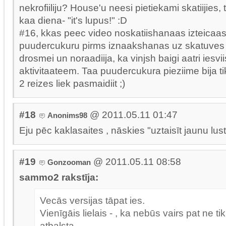
nekrofiiliju? House'u neesi pietiekami skatiijies,
kaa diena- "it's lupus!" :D
#16, kkas peec video noskatiishanaas izteicaas,
puudercukuru pirms iznaakshanas uz skatuves
drosmei un noraadiija, ka vinjsh baigi aatri iesvi
aktivitaateem. Taa puudercukura pieziime bija tik
2 reizes liek pasmaidiit ;)
#18
@ 2011.05.11 01:47
Anonims98
Eju pēc kaklasaites , nāskies "uztaisīt jaunu lus
#19
@ 2011.05.11 08:58
Gonzooman
sammo2 rakstīja:
Vecās versijas tāpat ies.
Vienīgāis lielais - , ka nebūs vairs pat ne ti
atbalsta.