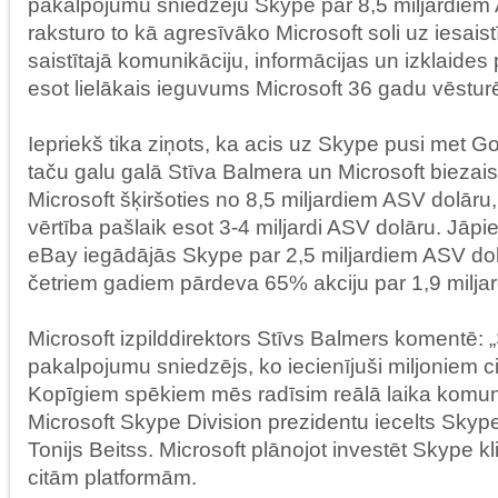
pakalpojumu sniedzēju Skype par 8,5 miljardiem
raksturo to kā agresīvāko Microsoft soli uz iesais
saistītajā komunikāciju, informācijas un izklaides
esot lielākais ieguvums Microsoft 36 gadu vēstur
Iepriekš tika ziņots, ka acis uz Skype pusi met 
taču galu galā Stīva Balmera un Microsoft biezai
Microsoft šķiršoties no 8,5 miljardiem ASV dolāru
vērtība pašlaik esot 3-4 miljardi ASV dolāru. Jāpi
eBay iegādājās Skype par 2,5 miljardiem ASV dol
četriem gadiem pārdeva 65% akciju par 1,9 milja
Microsoft izpilddirektors Stīvs Balmers komentē:
pakalpojumu sniedzējs, ko iecienījuši miljoniem c
Kopīgiem spēkiem mēs radīsim reālā laika komuni
Microsoft Skype Division prezidentu iecelts Skype
Tonijs Beitss. Microsoft plānojot investēt Skype kl
citām platformām.