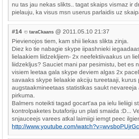
nu tas jau nekas slikts.. tagat skaips vismaz ir 
pielauju, ka visus msn userus parlaidis uz skai
#14
@ 2011.05.10 21:37
taraCkaans
Pievienojos tiem, kam shii liekas slikta zinja.
Diez ko tie nabagie skype iipashnieki iegaadaa
lielaakiem liidzekljiem- 2x neefektiivaakus un li
liidzekljus? Sauciet mani par pesimistu, bet es 
visiem leetaa gala skype deviem algas 2x pacel
savaaks skype lielaakie akciju tureetaaji, kuru
augstaakmineetaas statistikas saukt nevareeja 
pirkuma.
Balmers noteikti tagad gocart'aa pa ielu lieliigi st
kontrolpaketes butaforiju un plati smaida :D...
snjauceejs varees atkal laimiigi iemgt peec ilgie
http://www.youtube.com/watch?v=wvsboPUjrG