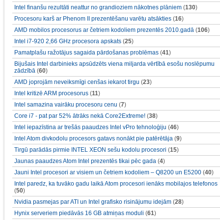
Intel finanšu rezultāti neattur no grandioziem nākotnes plāniem
(
130
)
Procesoru karš ar Phenom II prezentēšanu varētu atsākties
(
16
)
AMD mobilos procesorus ar četriem kodoliem prezentēs 2010.gadā
(
106
)
Intel i7-920 2,66 GHz procesora apskats
(
25
)
Pamatplašu ražotājus sagaida pārdošanas problēmas
(
41
)
Bijušais Intel darbinieks apsūdzēts viena miljarda vērtībā esošu noslēpumu
zādzībā
(
60
)
AMD joprojām neveiksmīgi cenšas iekarot tirgu
(
23
)
Intel kritizē ARM procesorus
(
11
)
Intel samazina vairāku procesoru cenu
(
7
)
Core i7 - pat par 52% ātrāks nekā Core2Extreme!
(
38
)
Intel iepazīstina ar trešās paaudzes Intel vPro tehnoloģiju
(
46
)
Intel Atom divkodolu procesors gatavs nonākt pie patērētāja
(
9
)
Tirgū parādās pirmie INTEL XEON sešu kodolu procesori
(
15
)
Jaunas paaudzes Atom Intel prezentēs tikai pēc gada
(
4
)
Jauni Intel procesori ar visiem un četriem kodoliem – Q8200 un E5200
(
40
)
Intel paredz, ka tuvāko gadu laikā Atom procesori ienāks mobilajos telefonos
(
50
)
Nvidia pasmejas par ATI un Intel grafisko risinājumu idejām
(
28
)
Hynix serveriem piedāvās 16 GB atmiņas moduli
(
61
)