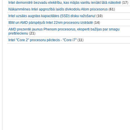
Intel demonstrē bezvadu elektrību, kas mājās varētu ienākt tālā nākotnē
(
17
)
Nākammēnes Intel apgrozībā laidīs divkodolu Atom procesorus
(
61
)
Intel uzsāks augstas kapacitātes (SSD) disku ražošanu!
(
10
)
IBM un AMD pārspējuši Intel 22nm procesoru izstrādē
(
14
)
AMD prezentē jaunus Phenom procesorus, eksperti bažījas par smagu
prettriecienu
(
21
)
Intel "Core 2" procesoru pēctecis - "Core i7"
(
11
)