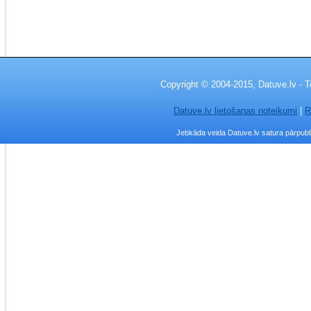
Copyright © 2004-2015, Datuve.lv - T
Datuve.lv lietošanas noteikumi
|
R
Jebkāda veida Datuve.lv satura pārpublic