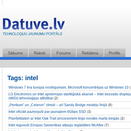
Sākums
Raksti
Forums
Reklāma
Profils
Tags: intel
Windows 7 ēra tuvojas noslēgumam, Microsoft koncentrējas uz Windows 10
(
LG Electronics un Intel apvienojas startēģiskā aliansē – Intel bezvadu displej
(WiDi) tehnoloģijas attīstībai
(
2
)
„Pentium” un „Celeron” zīmoli – arī Sandy Bridge modeļu līnijā
(
0
)
Intel oficiāli paziņojuši par jaunajiem 6Gbps SSD
(
3
)
Planšetdatori ar Intel Oak Trail procesoriem tirgū nonāks marta beigās
(
2
)
Intel ieguvuši Eiropas Savienības atļauju iegādāties McAfee
(
7
)