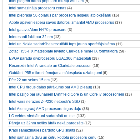
Intel pieņem darbā populāro mūziķi will.i.am
(
9
)
Intel samazināja procesoru cenas
(
4
)
Intel pieprasa 50 dolārus par procesora iespēju atbloķēšanu
(
16
)
Apple apsver iespēju savos datoros izmantot AMD procesorus
(
37
)
Intel gatavo Atom N470 procesoru
(
3
)
Interesanti fakti par 32 nm
(
12
)
Intel un Nokia sadarbības rezultātā taps jauna operētājsistēma
(
11
)
Zotac H55-ITX mātesplate ievieto Clarkdale mini-ITX formfaktorā
(
58
)
EVGA parāda divprocesoru LGA1366 mātesplati
(
18
)
Recenzēti Intel Arrandale un Clarkdale procesori
(
10
)
Gaidāmi P55 mikroshēmojuma mātesplašu uzlabojumi
(
6
)
Pēc 22 nm sekos 15 nm
(
12
)
Intel CPU tirgus daļas pārākums par AMD pieaug
(
13
)
Intel paziņo par jaunajiem Lynnfield Core i5 un Core i7 procesoriem
(
13
)
Intel vairs neražos Z-P230 netbook’u SSD
(
1
)
Intel Atom grauj AMD procesoru tirgus daļu
(
38
)
LG veidos viedtālruni sadarbībā ar Intel
(
132
)
Pāreja uz 32nm notiks ātrāk nekā paredzēts
(
17
)
Krasi samazinājies pārdoto GPU skaits
(
52
)
Intel samazina divu un četru kodolu procesoru cenu
(
15
)