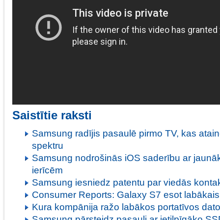
Saistītie raksti
Samsung radījis pasaulē pirmo TV, kas atain
spektru
Samsung nodrošinās iOS saderību ar jaun
ierīcēm
Samsung iesniedz patentu par viedās kontak
Consumer Reports: Galaxy S7 esot labākais 
Kura kompānija ražo labākos portatīvos dat
Samsung pārsteidz pasauli ar ietilpīgāko S