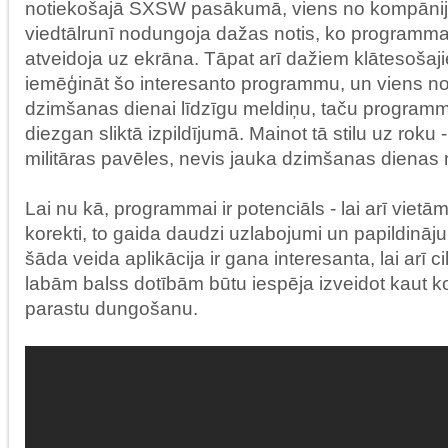
notiekošajā SXSW pasākumā, viens no kompānij
viedtālrunī nodungoja dažas notis, ko programma 
atveidoja uz ekrāna. Tāpat arī dažiem klātesošaji
iemēģināt šo interesanto programmu, un viens n
dzimšanas dienai līdzīgu meldiņu, taču programm
diezgan sliktā izpildījumā. Mainot tā stilu uz roku 
militāras pavēles, nevis jauka dzimšanas dienas
Lai nu kā, programmai ir potenciāls - lai arī vietā
korekti, to gaida daudzi uzlabojumi un papildinājum
šāda veida aplikācija ir gana interesanta, lai arī 
labām balss dotībām būtu iespēja izveidot kaut ko
parastu dungošanu.