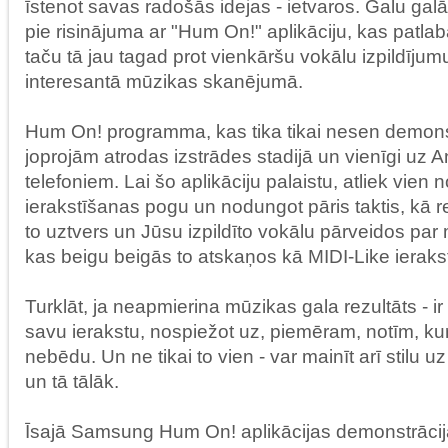
īstenot savas radošās idejas - ietvaros. Galu ga
pie risinājuma ar "Hum On!" aplikāciju, kas patlaba
taču tā jau tagad prot vienkāršu vokālu izpildījum
interesantā mūzikas skanējumā.
Hum On! programma, kas tika tikai nesen demon
joprojām atrodas izstrādes stadijā un vienīgi uz 
telefoniem. Lai šo aplikāciju palaistu, atliek vien 
ierakstīšanas pogu un nodungot pāris taktis, kā 
to uztvers un Jūsu izpildīto vokālu pārveidos par
kas beigu beigās to atskaņos kā MIDI-Like ieraks
Turklāt, ja neapmierina mūzikas gala rezultāts - ir 
savu ierakstu, nospiežot uz, piemēram, notīm, kur
nebēdu. Un ne tikai to vien - var mainīt arī stilu u
un tā tālāk.
Īsajā Samsung Hum On! aplikācijas demonstrācijā,