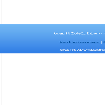
Copyright © 2004-2015, Datuve.lv - T
Datuve.lv lietošanas noteikumi
|
R
Jebkāda veida Datuve.lv satura pārpublic