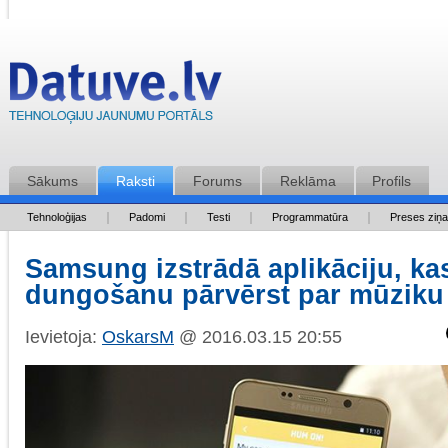
Sākums
Raksti
Forums
Reklāma
Profils
Tehnoloģijas
Padomi
Testi
Programmatūra
Preses ziņ
Samsung izstrādā aplikāciju, ka
dungošanu pārvērst par mūziku
Ievietoja:
OskarsM
@ 2016.03.15 20:55