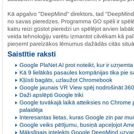
Kā apgalvo "DeepMind" direktors, tad "DeepMind
no savas pieredzes. Programma GO spēli ir spēlēj
katru reizi gūstot pieredzi un spēlējot arvien lab
veida tehnoloģiju varētu izmantot cilvēkam kā pal
pieņemt pareizākos lēmumus dažādās citās situāc
Saistītie raksti
Google PlaNet AI prot noteikt, kur ir uzņemta 
Kā 9 lielākās pasaules kompānijas tika pi
Kļūsti bagāts, uzlaužot Chromebook
Google jaunais VR View spēj nodrošināt 360
Daži apslēpti Google triki
Google tuvākajā laikā atteiksies no Chrome
palaidēja
Interesantas lietas, kuras Google zin par m
Google veiks pētījumu, busiņā apceļojot Ame
Mākslīgais intelekts Google DeepMind uzva