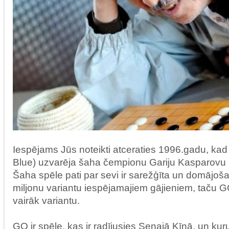
Iespējams Jūs noteikti atceraties 1996.gadu, ka
Blue) uzvarēja šaha čempionu Gariju Kasparovu 
Šaha spēle pati par sevi ir sarežģīta un domājoša
miljonu variantu iespējamajiem gājieniem, taču G
vairāk variantu.
GO ir spēle, kas ir radījusies Senajā Ķīnā, un ku