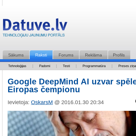
Sākums
Raksti
Forums
Reklāma
Profils
Tehnoloģijas
Padomi
Testi
Programmatūra
Preses ziņ
Google DeepMind AI uzvar spēl
Eiropas čempionu
Ievietoja:
OskarsM
@ 2016.01.30 20:34