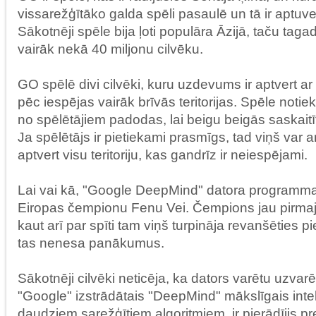
vissarežģītāko galda spēli pasaulē un tā ir aptu
Sākotnēji spēle bija ļoti populāra Āzijā, taču taga
vairāk nekā 40 miljonu cilvēku.
GO spēlē divi cilvēki, kuru uzdevums ir aptvert a
pēc iespējas vairāk brīvās teritorijas. Spēle notiek
no spēlētājiem padodas, lai beigu beigās saskaitī
Ja spēlētājs ir pietiekami prasmīgs, tad viņš var 
aptvert visu teritoriju, kas gandrīz ir neiespējami.
Lai vai kā, "Google DeepMind" datora programm
Eiropas čempionu Fenu Vei. Čempions jau pirmaj
kaut arī par spīti tam viņš turpināja revanšēties pi
tas nenesa panākumus.
Sākotnēji cilvēki neticēja, ka dators varētu uzvarē
"Google" izstrādātais "DeepMind" mākslīgais intel
daudziem sarežģītiem algoritmiem, ir pierādījis pr