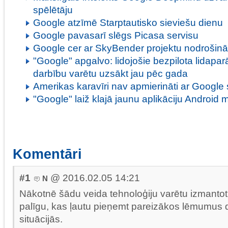
spēlētāju
Google atzīmē Starptautisko sieviešu dienu
Google pavasarī slēgs Picasa servisu
Google cer ar SkyBender projektu nodrošinā
"Google" apgalvo: lidojošie bezpilota lidaparā
darbību varētu uzsākt jau pēc gada
Amerikas karavīri nav apmierināti ar Google
"Google" laiž klajā jaunu aplikāciju Android 
Komentāri
#1
@ 2016.02.05 14:21
N
Nākotnē šādu veida tehnoloģiju varētu izmantot
palīgu, kas ļautu pieņemt pareizākos lēmumus 
situācijās.