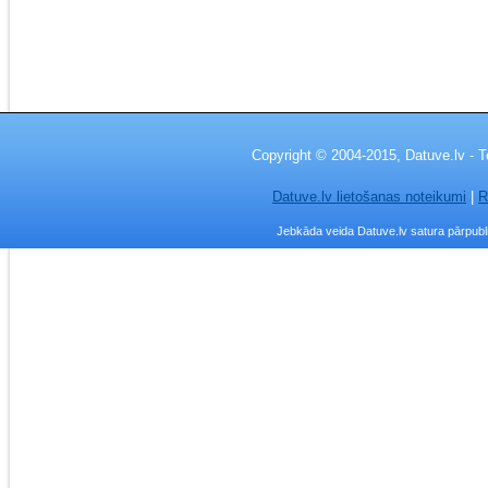
Copyright © 2004-2015, Datuve.lv - T
Datuve.lv lietošanas noteikumi
|
R
Jebkāda veida Datuve.lv satura pārpublic