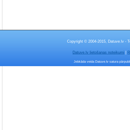
Copyright © 2004-2015, Datuve.lv - T
Datuve.lv lietošanas noteikumi
|
R
Jebkāda veida Datuve.lv satura pārpublic