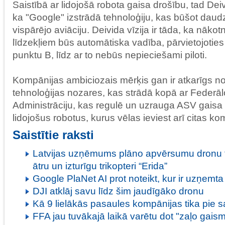
Saistībā ar lidojošā robota gaisa drošību, tad Dei
ka "Google" izstrādā tehnoloģiju, kas būšot daud
vispārējo aviāciju. Deivida vīzija ir tāda, ka nāko
līdzekļiem būs automātiska vadība, pārvietojotie
punktu B, līdz ar to nebūs nepieciešami piloti.
Kompānijas ambiciozais mērķis gan ir atkarīgs no
tehnoloģijas nozares, kas strādā kopā ar Federāl
Administrāciju, kas regulē un uzrauga ASV gaisa t
lidojošus robotus, kurus vēlas ieviest arī citas ko
Saistītie raksti
Latvijas uzņēmums plāno apvērsumu dronu tir
ātru un izturīgu trikopteri “Erida”
Google PlaNet AI prot noteikt, kur ir uzņemta 
DJI atklāj savu līdz šim jaudīgāko dronu
Kā 9 lielākās pasaules kompānijas tika pi
FFA jau tuvākajā laikā varētu dot "zaļo gais