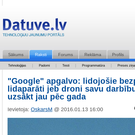
Sākums
Raksti
Forums
Reklāma
Profils
Tehnoloģijas
Padomi
Testi
Programmatūra
Preses ziņ
"Google" apgalvo: lidojošie bez
lidaparāti jeb droni savu darbīb
uzsākt jau pēc gada
Ievietoja:
OskarsM
@ 2016.01.13 16:00