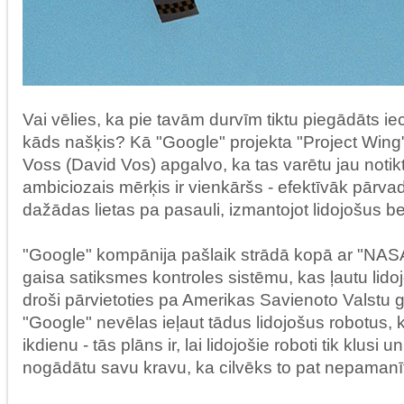
Vai vēlies, ka pie tavām durvīm tiktu piegādāts iec
kāds našķis? Kā "Google" projekta "Project Wing"
Voss (David Vos) apgalvo, ka tas varētu jau noti
ambiciozais mērķis ir vienkāršs - efektīvāk pārva
dažādas lietas pa pasauli, izmantojot lidojošus be
"Google" kompānija pašlaik strādā kopā ar "NASA"
gaisa satiksmes kontroles sistēmu, kas ļautu lid
droši pārvietoties pa Amerikas Savienoto Valstu ga
"Google" nevēlas ieļaut tādus lidojošus robotus, 
ikdienu - tās plāns ir, lai lidojošie roboti tik klus
nogādātu savu kravu, ka cilvēks to pat nepamanī