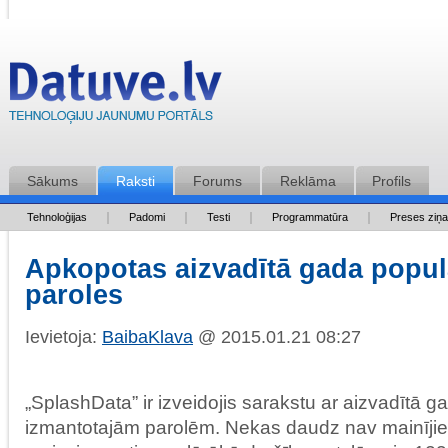
Sākums
Raksti
Forums
Reklāma
Profils
Tehnoloģijas
Padomi
Testi
Programmatūra
Preses ziņ
Apkopotas aizvadītā gada popu
paroles
Ievietoja:
BaibaKlava
@ 2015.01.21 08:27
„SplashData” ir izveidojis sarakstu ar aizvadītā g
izmantotajām parolēm. Nekas daudz nav mainījie