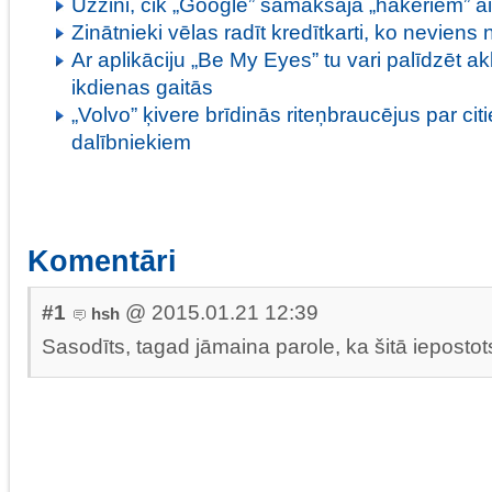
Uzzini, cik „Google” samaksāja „hakeriem” a
Zinātnieki vēlas radīt kredītkarti, ko neviens 
Ar aplikāciju „Be My Eyes” tu vari palīdzēt a
ikdienas gaitās
„Volvo” ķivere brīdinās riteņbraucējus par ci
dalībniekiem
Komentāri
#1
@ 2015.01.21 12:39
hsh
Sasodīts, tagad jāmaina parole, ka šitā iepostots