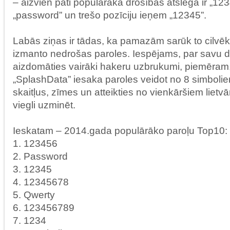
– aizvien pati populārākā drošības atslēga ir „123
„password” un trešo pozīciju ieņem „12345”.
Labās ziņas ir tādas, ka pamazām sarūk to cilvēk
izmanto nedrošas paroles. Iespējams, par savu dr
aizdomāties vairāki hakeru uzbrukumi, piemēram,
„SplashData” iesaka paroles veidot no 8 simboliem
skaitļus, zīmes un atteikties no vienkāršiem lietv
viegli uzminēt.
Ieskatam – 2014.gada populārāko paroļu Top10:
1. 123456
2. Password
3. 12345
4. 12345678
5. Qwerty
6. 123456789
7. 1234