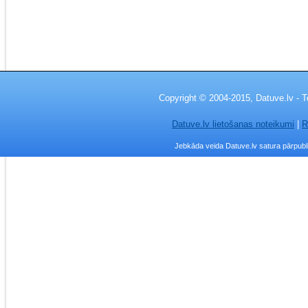
Copyright © 2004-2015, Datuve.lv - T
Datuve.lv lietošanas noteikumi
|
R
Jebkāda veida Datuve.lv satura pārpublic