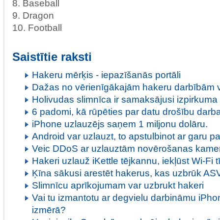
8. Baseball
9. Dragon
10. Football
Saistītie raksti
Hakeru mērķis - iepazīšanās portāli
Dažas no vērienīgākajām hakeru darbībām 
Holivudas slimnīca ir samaksājusi izpirkum
6 padomi, kā rūpēties par datu drošību darba
iPhone uzlauzējs saņem 1 miljonu dolāru.
Android var uzlauzt, to apstulbinot ar garu pa
Veic DDoS ar uzlauztām novērošanas kam
Hakeri uzlauž iKettle tējkannu, iekļūst Wi-Fi tī
Ķīna sākusi arestēt hakerus, kas uzbrūk AS
Slimnīcu aprīkojumam var uzbrukt hakeri
Vai tu izmantotu ar degvielu darbināmu iPho
izmērā?