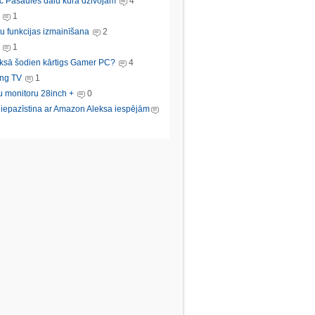
c Pasaules dalu kura dzivojam
4
1
u funkcijas izmainīšana
2
1
ksā šodien kārtigs Gamer PC?
4
ng TV
1
u monitoru 28inch +
0
s iepazīstina ar Amazon Aleksa iespējām