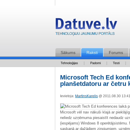
Sākums
Raksti
Forums
Tehnoloģijas
Padomi
Testi
Microsoft Tech Ed kon
planšetdatoru ar četru
Ievietoja:
MartinsKarelis
@ 2011.08.30 13:
Microsoft vēl nav nākuši klajā ar pieklājī
neliedz uzņēmuma piesaistīt nedaudz uzm
(iespējams) Windows 8 operētājsistēmu. Mic
saskaņā ar dažādiem ziņojumiem, uzņēmum