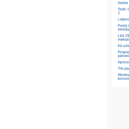
Adobe l
Tests: 
3
Leģendā
Puisis 
minūšu
Līdz 29
maksas
Kā uzl
Program
pārveid
Aproce
Trīs pa
Window
koncen