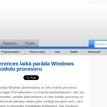
Reklāma
Profils
Programmatūra
Preses ziņas
Auto
Spēles
Interesanti
ferences laikā parāda Windows
 kodolu procesoru
41
gu Apple iPad alternatīvu un Android planšetdatoriem, taču tas
anības, parādot planšetdatoru ar četru kodolu procesoru un
rosoft pārstāvji nebija īpašu runātīgi par jauno ierīci, taču
s to prezentēs izstrādātāju konferencē, kas risināsies