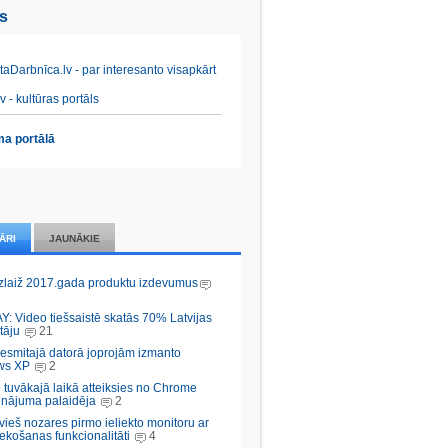
es
aDarbnīca.lv - par interesanto visapkārt
v - kultūras portāls
a portālā
ĀRI
JAUNĀKIE
zlaiž 2017.gada produktu izdevumus
Y: Video tiešsaistē skatās 70% Latvijas
tāju
21
desmitajā datorā joprojām izmanto
ws XP
2
 tuvākajā laikā atteiksies no Chrome
inājuma palaidēja
2
vieš nozares pirmo ieliekto monitoru ar
ekošanas funkcionalitāti
4