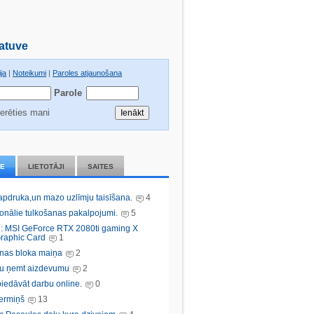
atuve
ja
|
Noteikumi
|
Paroles atjaunošana
Parole
erēties mani
IE
LIETOTĀJI
SAITES
 apdruka,un mazo uzlīmju taisīšana.
4
ionālie tulkošanas pakalpojumi.
5
: MSI GeForce RTX 2080ti gaming X
raphic Card
1
nas bloka maiņa
2
bu ņemt aizdevumu
2
iedāvāt darbu online.
0
ermiņš
13