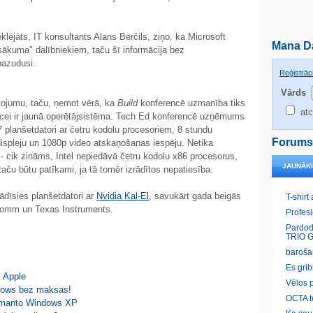
jāts, IT konsultants Alans Berčils, ziņo, ka Microsoft
Mana D
sākuma" dalībniekiem, taču šī informācija bez
pazudusi.
Reģistrāci
Vārds
vojumu, taču, ņemot vērā, ka
Build
konferencē uzmanība tiks
atc
rīcei ir jaunā operētājsistēma. Tech Ed konferencē uzņēmums
 planšetdatori ar četru kodolu procesoriem, 8 stundu
Forums
displeju un 1080p video atskaņošanas iespēju. Netika
 - cik zināms, Intel nepiedāvā četru kodolu x86 procesorus,
JAUNĀK
taču būtu patīkami, ja tā tomēr izrādītos nepatiesība.
ādīsies planšetdatori ar
Nvidia Kal-El
, savukārt gada beigās
T-shirt
comm un Texas Instruments.
Profes
Pardod
TRIO G
baroša
Es gri
t Apple
Vēlos p
ndows bez maksas!
OCTA t
izmanto Windows XP