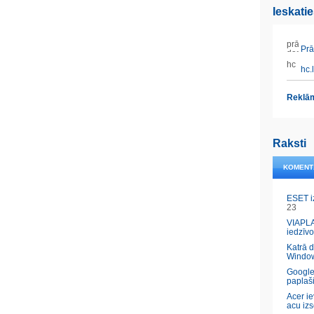
Ieskati
Prāt
hc.l
Reklām
Raksti
KOMENT
ESET i
23
VIAPLA
iedzīvo
Katrā 
Windo
Google
paplaš
Acer ie
acu izs