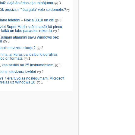
aiž klajā ārkārtas atjauninājumu
3
Cik precīzs ir "lēta gala" velo spidometrs?
rie telefoni – Nokia 3310 un citi
3
iziet Super Mario spēli mazāk kā piecu
 laikā un labo pasaules rekordu
2
.jūlijam atjaunini savu Windows bez
!
3
abot televizora skaņu?
2
ma, ar kuras palīdzību fotogrāfijas
ot .gif formātā
1
, kas sastāv no 25 instrumentiem
1
domi televizora izvēlei
2
s 7 ēra tuvojas noslēgumam, Microsoft
trējas uz Windows 10
1