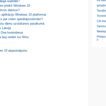
Ka sau
ālajā realitātē?
Tiles priekš Windows 10
google
tīvos datorus?
Taustiņ
e aplikāciju Windows 10 platformai
Torrent
āks par citām operētājsistēmām?
Cik ma
kaistu dāmu uzstāšanos pasākumā
Samsu
s Latvijā
Meklej
 One kontrolierus
Philip
 ļauj veidot īsu filmu
0
ows 10 atjauninājumu