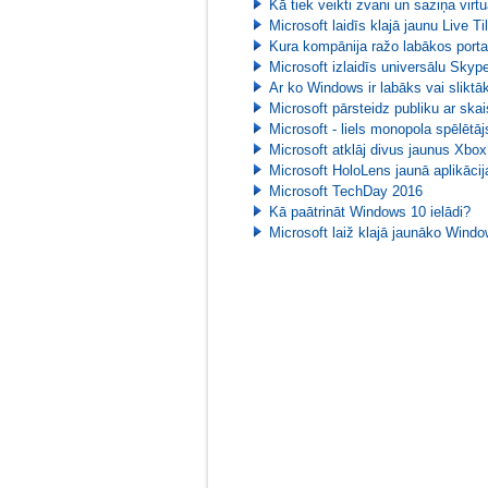
Kā tiek veikti zvani un saziņa virtu
Microsoft laidīs klajā jaunu Live 
Kura kompānija ražo labākos porta
Microsoft izlaidīs universālu Skyp
Ar ko Windows ir labāks vai slikt
Microsoft pārsteidz publiku ar s
Microsoft - liels monopola spēlētāj
Microsoft atklāj divus jaunus Xbox
Microsoft HoloLens jaunā aplikācija
Microsoft TechDay 2016
Kā paātrināt Windows 10 ielādi?
Microsoft laiž klajā jaunāko Wind