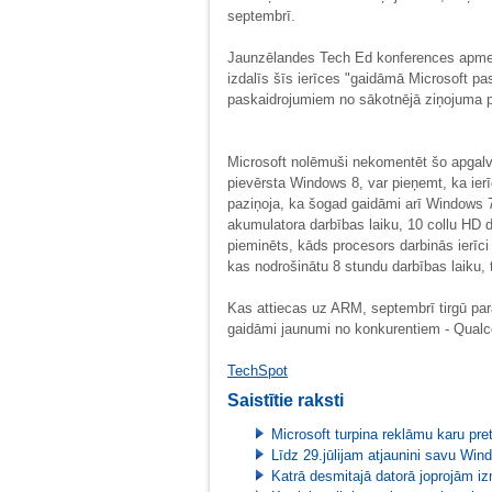
septembrī.
Jaunzēlandes Tech Ed konferences apmeklē
izdalīs šīs ierīces "gaidāmā Microsoft pa
paskaidrojumiem no sākotnējā ziņojuma 
Microsoft nolēmuši nekomentēt šo apgal
pievērsta Windows 8, var pieņemt, ka ie
paziņoja, ka šogad gaidāmi arī Windows 7
akumulatora darbības laiku, 10 collu HD 
pieminēts, kāds procesors darbinās ierīci
kas nodrošinātu 8 stundu darbības laiku, 
Kas attiecas uz ARM, septembrī tirgū par
gaidāmi jaunumi no konkurentiem - Qual
TechSpot
Saistītie raksti
Microsoft turpina reklāmu karu pre
Līdz 29.jūlijam atjaunini savu Wi
Katrā desmitajā datorā joprojām 