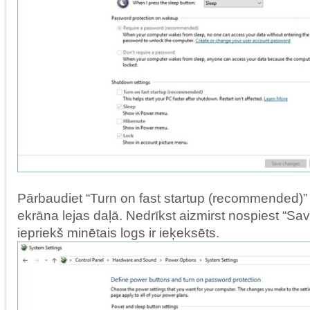
Pārbaudiet “Turn on fast startup (recommended)” 
ekrāna lejas daļā. Nedrīkst aizmirst nospiest “S
iepriekš minētais logs ir ieķeksēts.