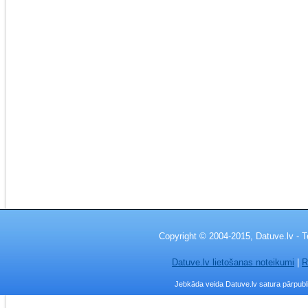
Copyright © 2004-2015, Datuve.lv - T
Datuve.lv lietošanas noteikumi
|
R
Jebkāda veida Datuve.lv satura pārpublic