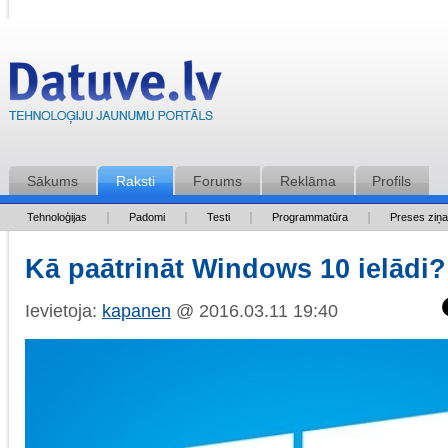
Sākums
Raksti
Forums
Reklāma
Profils
Tehnoloģijas
Padomi
Testi
Programmatūra
Preses ziņ
Kā paātrināt Windows 10 ielādi?
Ievietoja:
kapanen
@ 2016.03.11 19:40