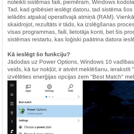
noteikti sistēmas faili, piemēram, Windows kodola 
Tad, kad gribēsiet ieslēgt datoru, tad sistēma šos 
ielādēs atpakaļ operatīvajā atmiņā (RAM). Vienk
skaidrojot, rezultāts ir tāds, ka izslēgšanas proce
visas programmas, faili, lietotāja konti, bet šis p
sistēmas restartu, kas loģiski paātrina datora ie
Kā ieslēgt šo funkciju?
Jādodas uz Power Options, Windows 10 vadības 
veids, kā tur nokļūt, ir atvērt meklēšanu, ierakstīt
izvēlēties enerģijas opcijas zem "Best Match" me