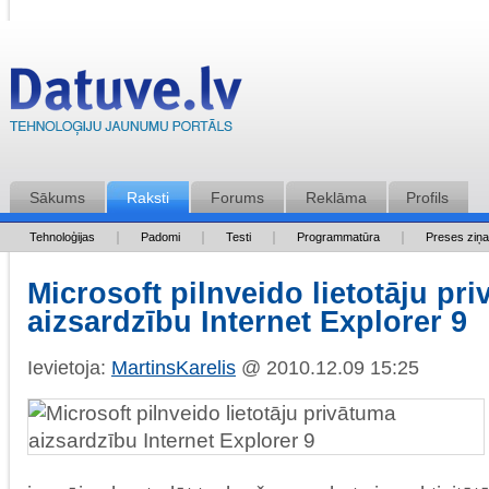
Sākums
Raksti
Forums
Reklāma
Profils
Tehnoloģijas
Padomi
Testi
Programmatūra
Preses ziņ
Microsoft pilnveido lietotāju pr
aizsardzību Internet Explorer 9
Ievietoja:
MartinsKarelis
@ 2010.12.09 15:25