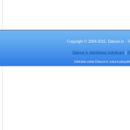
Copyright © 2004-2015, Datuve.lv - T
Datuve.lv lietošanas noteikumi
|
R
Jebkāda veida Datuve.lv satura pārpublic