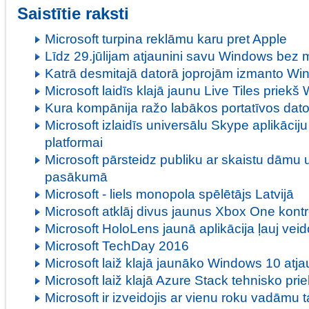
Saistītie raksti
Microsoft turpina reklāmu karu pret Apple
Līdz 29.jūlijam atjaunini savu Windows bez
Katrā desmitajā datorā joprojām izmanto W
Microsoft laidīs klajā jaunu Live Tiles priek
Kura kompānija ražo labākos portatīvos dat
Microsoft izlaidīs universālu Skype aplikāci
platformai
Microsoft pārsteidz publiku ar skaistu dāmu
pasākumā
Microsoft - liels monopola spēlētājs Latvijā
Microsoft atklāj divus jaunus Xbox One kontr
Microsoft HoloLens jaunā aplikācija ļauj veido
Microsoft TechDay 2016
Microsoft laiž klajā jaunāko Windows 10 atj
Microsoft laiž klajā Azure Stack tehnisko pri
Microsoft ir izveidojis ar vienu roku vadāmu t