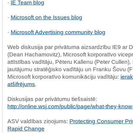
·
IE Team blog
·
Microsoft on the Issues blog
·
Microsoft Advertising community blog
Web diskusija par privātuma aizsardzību IE9 ar
(Dean Hachamovitz), Microsoft korporatīvo vicepr
attīstības vadītāju, Pēteru Kallenu (Peter Cullen)
jautājumu stratēģisko vadītāju un Franku Šovu (
Microsoft korporatīvo komunikāciju vadītāju:
ierak
atšifrējums
.
Diskusijas par privātumu tiešsaistē:
http://online.wsj.com/public/page/what-they-know-
ASV valdības ziņojums:
Protecting Consumer Priv
Rapid Change