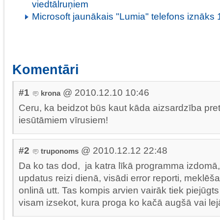
viedtālruņiem
Microsoft jaunākais "Lumia" telefons iznāks 1
Komentāri
#1
@ 2010.12.10 10:46
krona
Ceru, ka beidzot būs kaut kāda aizsardzība pre
iesūtāmiem vīrusiem!
#2
@ 2010.12.12 22:48
truponoms
Da ko tas dod, ja katra līkā programma izdomā,
updatus reizi dienā, visādi error reporti, meklēš
onlinā utt. Tas kompis arvien vairāk tiek piejūgts
visam izsekot, kura proga ko kačā augšā vai lej