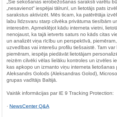
„Šie sekošanas ierobežošanas saraksti varētu būt
„nesavienot” iespējai tālrunī, un lietotājs pats izv
sarakstus aktivizēt. Mēs ticam, ka patērētāja izv
labu līdzsvaru starp cilvēka privātuma tiesībām u
interesēm. Apmeklējot kādu interneta vietni, lietot
nenojaust, ka tajā ietverts saturs no kāds citas vi
un analizēt viņa rīcību un perspektīvā, piemēram,
uzvedības vai interešu profilu tiešsaistē. Tam var
piemēram, iespēja piedāvāt lietotājam personaliz
reizēm cilvēki vēlas lielāku kontroles un izvēles i
kas apkopo un izmanto viņu interneta lietošana
Aleksandrs Golods (Aleksandras Golod), Micros
grupas vadītājs Baltijā.
Vairāk informācijas par IE 9 Tracking Protection:
·
NewsCenter Q&A