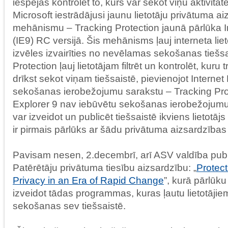
iespējas kontrolēt to, kurš var sekot viņu aktivitā
Microsoft iestrādājusi jaunu lietotāju privātuma a
mehānismu – Tracking Protection jaunā pārlūka I
(IE9) RC versijā. Šis mehānisms ļauj interneta li
izvēles izvairīties no nevēlamas sekošanas tiešsa
Protection ļauj lietotājam filtrēt un kontrolēt, kuru
drīkst sekot viņam tiešsaistē, pievienojot Interne
sekošanas ierobežojumu sarakstu – Tracking Prote
Explorer 9 nav iebūvētu sekošanas ierobežojumu
var izveidot un publicēt tiešsaistē ikviens lietotājs
ir pirmais pārlūks ar šādu privātuma aizsardzības
Pavisam nesen, 2.decembrī, arī ASV valdība publ
Patērētāju privātuma tiesību aizsardzību: „
Protec
Privacy in an Era of Rapid Change
”, kurā pārlūku
izveidot tādas programmas, kuras ļautu lietotājiem
sekošanas sev tiešsaistē.