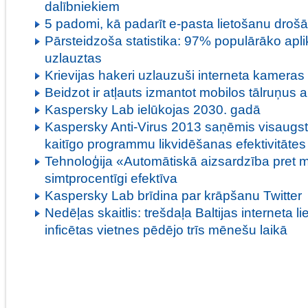
dalībniekiem
5 padomi, kā padarīt e-pasta lietošanu droš
Pārsteidzoša statistika: 97% populārāko aplik
uzlauztas
Krievijas hakeri uzlauzuši interneta kameras
Beidzot ir atļauts izmantot mobilos tālruņus ar
Kaspersky Lab ielūkojas 2030. gadā
Kaspersky Anti-Virus 2013 saņēmis visaugs
kaitīgo programmu likvidēšanas efektivitātes
Tehnoloģija «Automātiskā aizsardzība pret 
simtprocentīgi efektīva
Kaspersky Lab brīdina par krāpšanu Twitter
Nedēļas skaitlis: trešdaļa Baltijas interneta l
inficētas vietnes pēdējo trīs mēnešu laikā