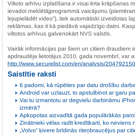
Viltoto arhīvu izplatīšana ir visai ērta krāpšanas 
ievadot meklētājprogrammā vaicājumu (piemēram, 
lejupielādēt video”), tiek automātiski izveidotas l
reklāmas, kas it kā piedāvā vajadzīgo datni. Kas
viltotos arhīvus galvenokārt NVS valstīs.
Vairāk informācijas par šiem un citiem draudiem i
apdraudēja lietotājus 2010. gada novembrī, var a
http://www.securelist.com/en/analysis/2047921
Saistītie raksti
6 padomi, kā rūpēties par datu drošību darba
Android var uzlauzt, to apstulbinot ar garu pa
Vai tu izmantotu ar degvielu darbināmu iPho
izmērā?
Apkopotas aizvadītā gada populārākās paro
Zinātnieki vēlas radīt kredītkarti, ko neviens 
„Volvo” ķivere brīdinās riteņbraucējus par ci