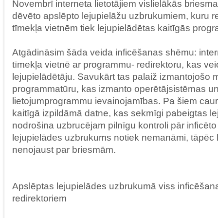
Novembrī interneta lietotājiem vislielākās briesm
dēvēto apslēpto lejupielāžu uzbrukumiem, kuru re
tīmekļa vietnēm tiek lejupielādētas kaitīgās pro
Atgādināsim šāda veida inficēšanas shēmu: intern
tīmekļa vietnē ar programmu- redirektoru, kas vei
lejupielādētāju. Savukārt tas palaiž izmantojošo m
programmatūru, kas izmanto operētājsistēmas u
lietojumprogrammu ievainojamības. Pa šiem cau
kaitīgā izpildāmā datne, kas sekmīgi pabeigtas l
nodrošina uzbrucējam pilnīgu kontroli pār inficēt
lejupielādes uzbrukums notiek nemanāmi, tāpēc li
nenojaust par briesmām.
Apslēptas lejupielādes uzbrukumā viss inficēšan
redirektoriem