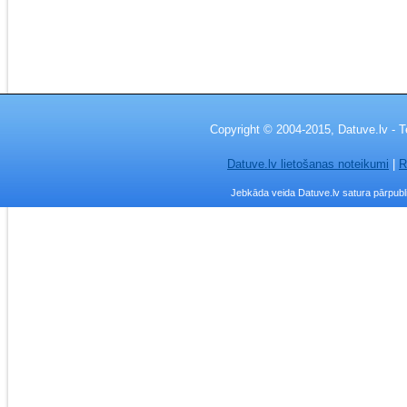
Copyright © 2004-2015, Datuve.lv - T
Datuve.lv lietošanas noteikumi
|
R
Jebkāda veida Datuve.lv satura pārpublic