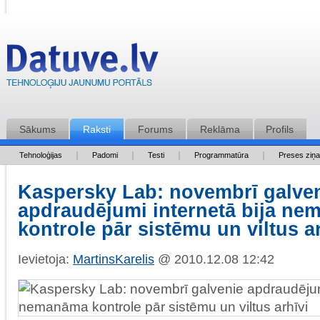
Sākums
Raksti
Forums
Reklāma
Profils
Tehnoloģijas
Padomi
Testi
Programmatūra
Preses ziņ
Kaspersky Lab: novembrī galve
apdraudējumi internetā bija n
kontrole pār sistēmu un viltus a
Ievietoja:
MartinsKarelis
@ 2010.12.08 12:42