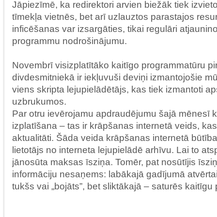
Jāpiezīmē, ka redirektori arvien biežāk tiek izviet
tīmekļa vietnēs, bet arī uzlauztos parastajos resu
inficēšanas var izsargāties, tikai regulāri atjauni
programmu nodrošinājumu.
Novembrī visizplatītāko kaitīgo programmatūru pi
divdesmitniekā ir iekļuvuši deviņi izmantojošie mūķi
viens skripta lejupielādētājs, kas tiek izmantoti a
uzbrukumos.
Par otru ievērojamu apdraudējumu šajā mēnesī kļ
izplatīšana – tas ir krāpšanas internetā veids, k
aktualitāti. Šāda veida krāpšanas internetā būtība 
lietotājs no interneta lejupielādē arhīvu. Lai to atsp
jānosūta maksas īsziņa. Tomēr, pat nosūtījis īsziņ
informāciju nesaņems: labākajā gadījumā atvērtai
tukšs vai „bojāts”, bet sliktākajā – saturēs kaitī