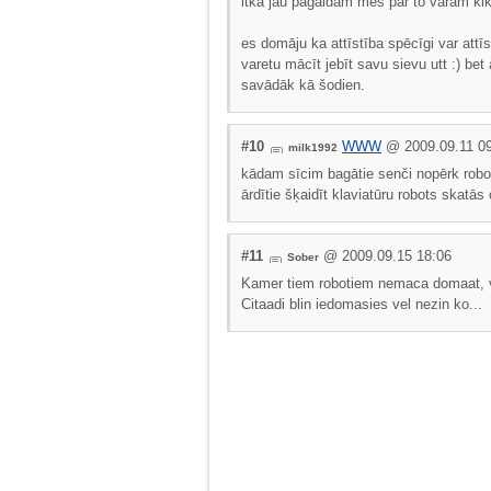
itkā jau pagaidām mēs par to varam kiki
es domāju ka attīstība spēcīgi var att
varetu mācīt jebīt savu sievu utt :) bet
savādāk kā šodien.
#10
WWW
@ 2009.09.11 09
milk1992
kādam sīcim bagātie senči nopērk robo
ārdītie šķaidīt klaviatūru robots skatās
#11
@ 2009.09.15 18:06
Sober
Kamer tiem robotiem nemaca domaat, v
Citaadi blin iedomasies vel nezin ko...