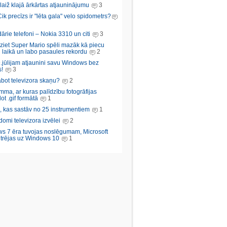
aiž klajā ārkārtas atjauninājumu
3
Cik precīzs ir "lēta gala" velo spidometrs?
rie telefoni – Nokia 3310 un citi
3
iziet Super Mario spēli mazāk kā piecu
 laikā un labo pasaules rekordu
2
.jūlijam atjaunini savu Windows bez
!
3
abot televizora skaņu?
2
ma, ar kuras palīdzību fotogrāfijas
ot .gif formātā
1
, kas sastāv no 25 instrumentiem
1
domi televizora izvēlei
2
s 7 ēra tuvojas noslēgumam, Microsoft
trējas uz Windows 10
1