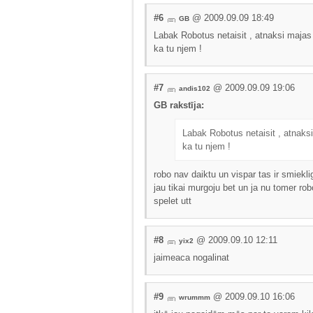
#6
@ 2009.09.09 18:49
GB
Labak Robotus netaisit , atnaksi majas 
ka tu njem !
#7
@ 2009.09.09 19:06
andis102
GB rakstīja:
Labak Robotus netaisit , atnaksi
ka tu njem !
robo nav daiktu un vispar tas ir smiekli
jau tikai murgoju bet un ja nu tomer r
spelet utt
#8
@ 2009.09.10 12:11
yix2
jaimeaca nogalinat
#9
@ 2009.09.10 16:06
wrummm