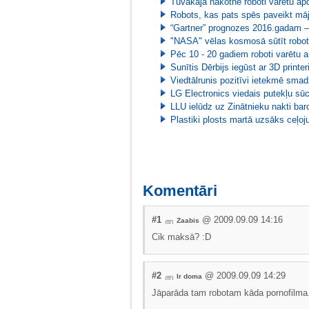
Tuvākajā nākotnē roboti varētu ap
Robots, kas pats spēs paveikt m
“Gartner” prognozes 2016.gadam –
"NASA" vēlas kosmosā sūtīt robo
Pēc 10 - 20 gadiem roboti varētu a
Sunītis Dērbijs iegūst ar 3D printe
Viedtālrunis pozitīvi ietekmē smadz
LG Electronics viedais putekļu sū
LLU ielūdz uz Zinātnieku nakti baro
Plastiki plosts martā uzsāks ceļ
Komentāri
#1
@ 2009.09.09 14:16
Zaabis
Cik maksā? :D
#2
@ 2009.09.09 14:29
Ir doma
Jāparāda tam robotam kāda pornofilma.