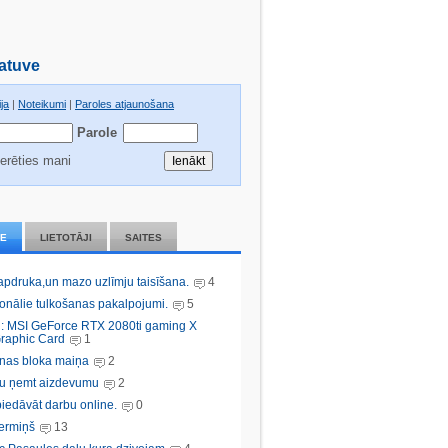
atuve
ja
|
Noteikumi
|
Paroles atjaunošana
Parole
erēties mani
IE
LIETOTĀJI
SAITES
 apdruka,un mazo uzlīmju taisīšana.
4
ionālie tulkošanas pakalpojumi.
5
: MSI GeForce RTX 2080ti gaming X
raphic Card
1
nas bloka maiņa
2
bu ņemt aizdevumu
2
iedāvāt darbu online.
0
ermiņš
13