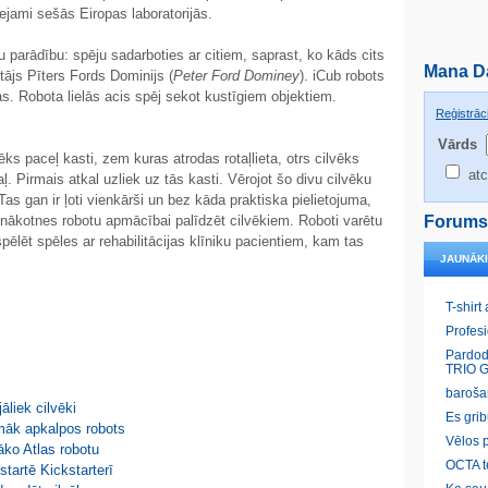
eejami sešās Eiropas laboratorijās.
u parādību: spēju sadarboties ar citiem, saprast, ko kāds cits
Mana D
tājs Pīters Fords Dominijs (
Peter Ford Dominey
). iCub robots
as. Robota lielās acis spēj sekot kustīgiem objektiem.
Reģistrāci
Vārds
ks paceļ kasti, zem kuras atrodas rotaļlieta, otrs cilvēks
atc
ļ. Pirmais atkal uzliek uz tās kasti. Vērojot šo divu cilvēku
Tas gan ir ļoti vienkārši un bez kāda praktiska pielietojuma,
 nākotnes robotu apmācībai palīdzēt cilvēkiem. Roboti varētu
Forums
ēlēt spēles ar rehabilitācijas klīniku pacientiem, kam tas
JAUNĀK
T-shirt
Profes
Pardod
TRIO G
baroša
āliek cilvēki
Es gri
pmāk apkalpos robots
Vēlos p
ko Atlas robotu
OCTA t
startē Kickstarterī