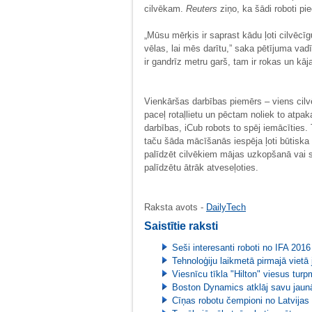
cilvēkam.
Reuters
ziņo, ka šādi roboti pi
„Mūsu mērķis ir saprast kādu ļoti cilvēcīg
vēlas, lai mēs darītu,” saka pētījuma vadī
ir gandrīz metru garš, tam ir rokas un kāj
Vienkāršas darbības piemērs – viens cilvē
paceļ rotaļlietu un pēctam noliek to atpaka
darbības, iCub robots to spēj iemācīties. 
taču šāda mācīšanās iespēja ļoti būtiska
palīdzēt cilvēkiem mājas uzkopšanā vai sp
palīdzētu ātrāk atveseļoties.
Raksta avots -
DailyTech
Saistītie raksti
Seši interesanti roboti no IFA 2016
Tehnoloģiju laikmetā pirmajā vietā j
Viesnīcu tīkla "Hilton" viesus tur
Boston Dynamics atklāj savu jaunā
Cīņas robotu čempioni no Latvijas 