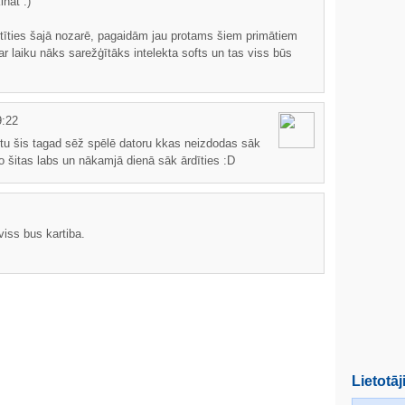
nāt :)
īstīties šajā nozarē, pagaidām jau protams šiem primātiem
 ar laiku nāks sarežģītāks intelekta softs un tas viss būs
:22
tu šis tagad sēž spēlē datoru kkas neizdodas sāk
 o šitas labs un nākamjā dienā sāk ārdīties :D
iss bus kartiba.
Lietotāj