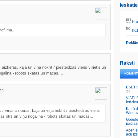
Ieskati
Prāt
ofilma...
hc.l
Reklām
Raksti
i aizķeras, kāja un viņa nokrīt / piesteidzas viens vīrietis un
ogalina - robots skatās un mācās....
KOMENT
ESET i
44
23
VIAPLA
iedzīvo
Katrā 
u / viņai aizķeras, kāja un viņa nokrīt / piesteidzas viens
Windo
dzas otrs un viņu nogalina - robots skatās un mācās....
Google
paplaš
Acer ie
acu izs