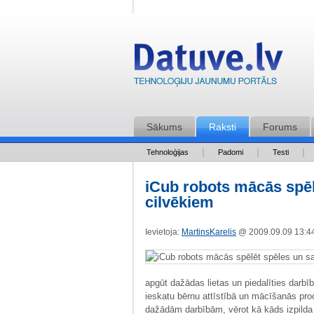
Sākums
Raksti
Forums
Tehnoloģijas
Padomi
Testi
iCub robots mācās spēl
cilvēkiem
Ievietoja:
MartinsKarelis
@ 2009.09.09 13:
apgūt dažādas lietas un piedalīties darbīb
ieskatu bērnu attīstībā un mācīšanās proce
dažādām darbībām, vērot kā kāds izpilda 