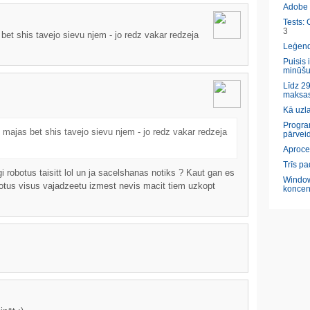
Adobe l
Tests: 
3
bet shis tavejo sievu njem - jo redz vakar redzeja
Leģendā
Puisis 
minūšu
Līdz 29
maksas
Kā uzl
Program
 majas bet shis tavejo sievu njem - jo redz vakar redzeja
pārveid
Aproce
Trīs pa
gi robotus taisitt lol un ja sacelshanas notiks ? Kaut gan es
Window
obotus visus vajadzeetu izmest nevis macit tiem uzkopt
koncen