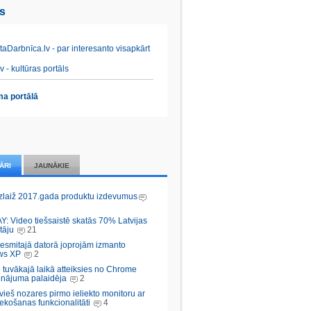
es
aDarbnīca.lv - par interesanto visapkārt
v - kultūras portāls
a portālā
ĀRI
JAUNĀKIE
zlaiž 2017.gada produktu izdevumus
Y: Video tiešsaistē skatās 70% Latvijas
tāju
21
desmitajā datorā joprojām izmanto
ws XP
2
 tuvākajā laikā atteiksies no Chrome
inājuma palaidēja
2
vieš nozares pirmo ieliekto monitoru ar
ekošanas funkcionalitāti
4