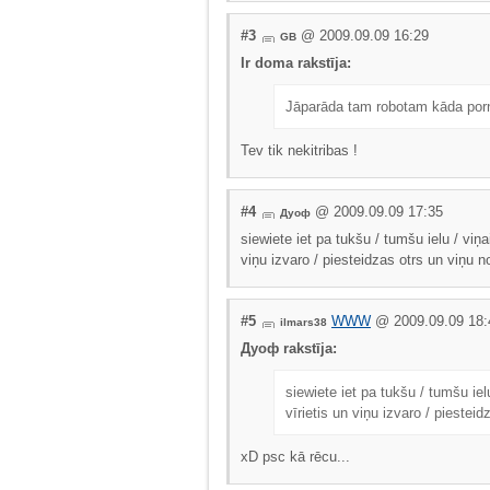
#3
@ 2009.09.09 16:29
GB
Ir doma rakstīja:
Jāparāda tam robotam kāda porn
Tev tik nekitribas !
#4
@ 2009.09.09 17:35
Дуоф
siewiete iet pa tukšu / tumšu ielu / viņa
viņu izvaro / piesteidzas otrs un viņu n
#5
WWW
@ 2009.09.09 18:
ilmars38
Дуоф rakstīja:
siewiete iet pa tukšu / tumšu iel
vīrietis un viņu izvaro / piestei
xD psc kā rēcu...