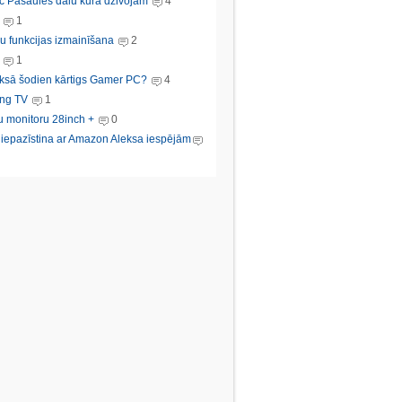
c Pasaules dalu kura dzivojam
4
1
u funkcijas izmainīšana
2
1
ksā šodien kārtigs Gamer PC?
4
ng TV
1
u monitoru 28inch +
0
s iepazīstina ar Amazon Aleksa iespējām