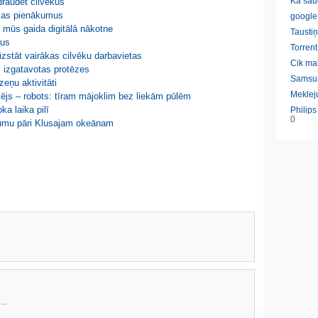
Ka sau
draudēt cilvēkus
ājas pienākumus
google
 mūs gaida digitālā nākotne
Taustiņ
tus
Torrent
izstāt vairākas cilvēku darbavietas
Cik ma
ri izgatavotas protēzes
Samsu
eņu aktivitāti
Meklej
cējs – robots: tīram mājoklim bez liekām pūlēm
ka laika pilī
Philip
0
ojumu pāri Klusajam okeānam
..