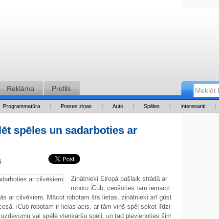
Reklāma
Profils
Programmatūra
Preses ziņas
Auto
Spēles
Interesanti
ēt spēles un sadarboties ar
44
Zinātnieki Eiropā pašlaik strādā ar
robotu iCub, cenšoties tam iemācīt
ās ar cilvēkiem. Mācot robotam šīs lietas, zinātnieki arī gūst
sā. iCub robotam ir lielas acis, ar tām viņš spēj sekot līdzi
uzdevumu vai spēlē vienkāršu spēli, un tad pievienoties šim