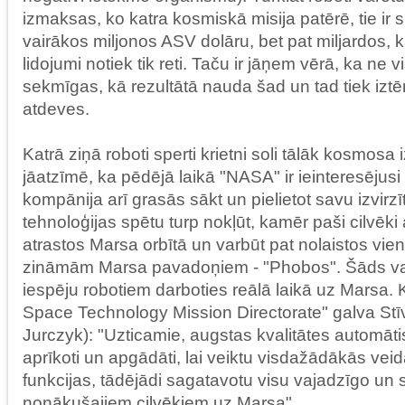
izmaksas, ko katra kosmiskā misija patērē, tie ir s
vairākos miljonos ASV dolāru, bet pat miljardos,
lidojumi notiek tik reti. Taču ir jāņem vērā, ka ne v
sekmīgas, kā rezultātā nauda šad un tad tiek iztē
atdeves.
Katrā ziņā roboti sperti krietni soli tālāk kosmosa 
jāatzīmē, ka pēdējā laikā "NASA" ir ieinteresējusi
kompānija arī grasās sākt un pielietot savu izvirz
tehnoloģijas spētu turp nokļūt, kamēr paši cilvēk
atrastos Marsa orbītā un varbūt pat nolaistos vi
zināmām Marsa pavadoņiem - "Phobos". Šāds var
iespēju robotiem darboties reālā laikā uz Marsa
Space Technology Mission Directorate" galva Stī
Jurczyk): "Uzticamie, augstas kvalitātes automāti
aprīkoti un apgādāti, lai veiktu visdažādākās veid
funkcijas, tādējādi sagatavotu visu vajadzīgo un 
nonākušajiem cilvēkiem uz Marsa"