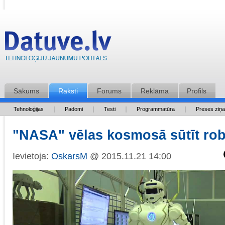
Sākums
Raksti
Forums
Reklāma
Profils
Tehnoloģijas
Padomi
Testi
Programmatūra
Preses ziņ
"NASA" vēlas kosmosā sūtīt ro
Ievietoja:
OskarsM
@ 2015.11.21 14:00