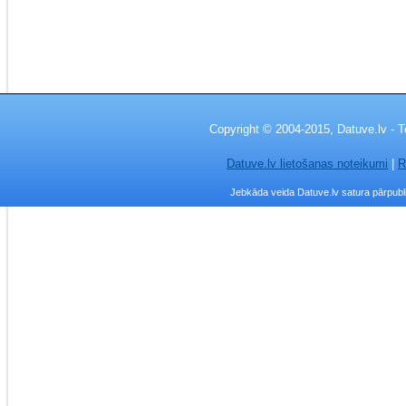
Copyright © 2004-2015, Datuve.lv - T
Datuve.lv lietošanas noteikumi
|
R
Jebkāda veida Datuve.lv satura pārpublic