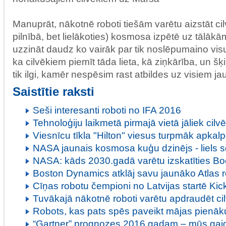
Manuprāt, nākotnē roboti tiešām varētu aizstāt ci
pilnībā, bet lielākoties) kosmosa izpētē uz tālākā
uzzināt daudz ko vairāk par tik noslēpumaino visum
ka cilvēkiem piemīt tāda lieta, kā ziņkārība, un š
tik ilgi, kamēr nespēsim rast atbildes uz visiem j
Saistītie raksti
Seši interesanti roboti no IFA 2016
Tehnoloģiju laikmetā pirmajā vietā jāliek cilvē
Viesnīcu tīkla "Hilton" viesus turpmāk apkal
NASA jaunais kosmosa kuģu dzinējs - liels so
NASA: kāds 2030.gadā varētu izskatīties B
Boston Dynamics atklāj savu jaunāko Atlas 
Cīņas robotu čempioni no Latvijas startē Kick
Tuvākajā nākotnē roboti varētu apdraudēt ci
Robots, kas pats spēs paveikt mājas pienā
“Gartner” prognozes 2016.gadam – mūs gaid