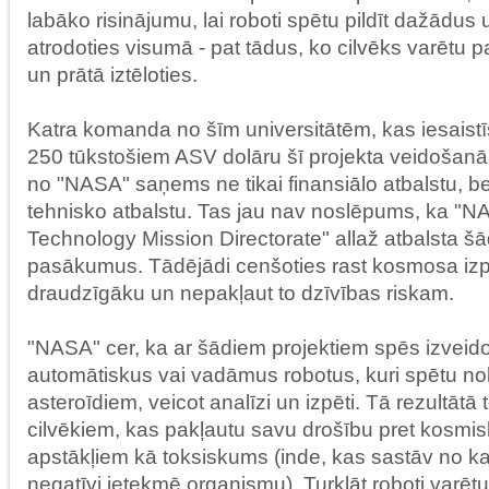
labāko risinājumu, lai roboti spētu pildīt dažādu
atrodoties visumā - pat tādus, ko cilvēks varētu 
un prātā iztēloties.
Katra komanda no šīm universitātēm, kas iesaistī
250 tūkstošiem ASV dolāru šī projekta veidošanā,
no "NASA" saņems ne tikai finansiālo atbalstu, bet
tehnisko atbalstu. Tas jau nav noslēpums, ka "
Technology Mission Directorate" allaž atbalsta š
pasākumus. Tādējādi cenšoties rast kosmosa izpē
draudzīgāku un nepakļaut to dzīvības riskam.
"NASA" cer, ka ar šādiem projektiem spēs izveido
automātiskus vai vadāmus robotus, kuri spētu no
asteroīdiem, veicot analīzi un izpēti. Tā rezultātā 
cilvēkiem, kas pakļautu savu drošību pret kosmi
apstākļiem kā toksiskums (inde, kas sastāv no k
negatīvi ietekmē organismu). Turklāt roboti varētu