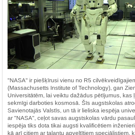
"NASA" ir piešķīrusi vienu no R5 cilvēkveidīgaji
(Massachusetts Institute of Technology), gan Zi
Universitātēm, lai veiktu dažādus pētījumus, kas 
sekmīgi darboties kosmosā. Šīs augstskolas atr
Savienotajās Valstīs, un tā ir lieliska iespēja uni
ar "NASA", ceļot savas augstskolas vārdu pasaule
iespēja tiks dota tikai augsti kvalificētiem inženi
kā arī citiem ar talantu apveltītiem speciālistiem, 