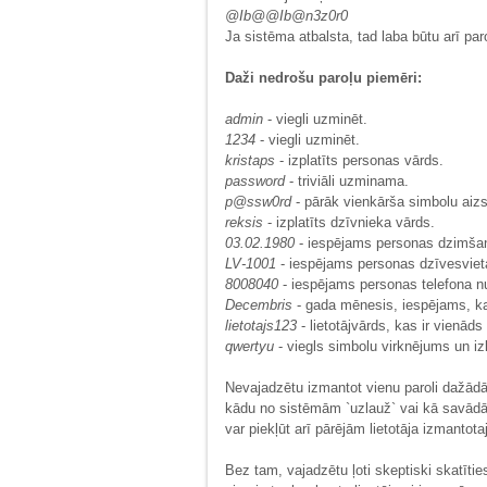
@Ib@@Ib@n3z0r0
Ja sistēma atbalsta, tad laba būtu arī pa
Daži nedrošu paroļu piemēri:
admin
- viegli uzminēt.
1234
- viegli uzminēt.
kristaps
- izplatīts personas vārds.
password
- triviāli uzminama.
p@ssw0rd
- pārāk vienkārša simbolu aiz
reksis
- izplatīts dzīvnieka vārds.
03.02.1980
- iespējams personas dzimša
LV-1001
- iespējams personas dzīvesviet
8008040
- iespējams personas telefona n
Decembris
- gada mēnesis, iespējams, kad
lietotajs123
- lietotājvārds, kas ir vienāds 
qwertyu
- viegls simbolu virknējums un iz
Nevajadzētu izmantot vienu paroli dažādās 
kādu no sistēmām `uzlauž` vai kā savādāk i
var piekļūt arī pārējām lietotāja izmanto
Bez tam, vajadzētu ļoti skeptiski skatītie