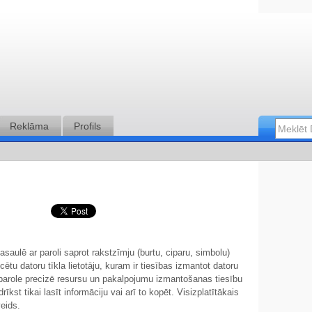
Reklāma
Profils
saulē ar paroli saprot rakstzīmju (burtu, ciparu, simbolu)
ficētu datoru tīkla lietotāju, kuram ir tiesības izmantot datoru
parole precizē resursu un pakalpojumu izmantošanas tiesību
īkst tikai lasīt informāciju vai arī to kopēt. Visizplatītākais
veids.