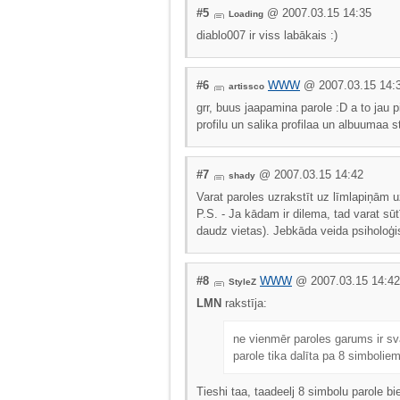
#5
@ 2007.03.15 14:35
Loading
diablo007 ir viss labākais :)
#6
WWW
@ 2007.03.15 14:
artissco
grr, buus jaapamina parole :D a to jau 
profilu un salika profilaa un albuumaa s
#7
@ 2007.03.15 14:42
shady
Varat paroles uzrakstīt uz līmlapiņām u
P.S. - Ja kādam ir dilema, tad varat sūt
daudz vietas). Jebkāda veida psiholoģ
#8
WWW
@ 2007.03.15 14:42
StyleZ
LMN
rakstīja:
ne vienmēr paroles garums ir s
parole tika dalīta pa 8 simboliem
Tieshi taa, taadeelj 8 simbolu parole b