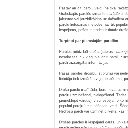
Pastāv arī citi paroļu veidi (ne tikai raks
Grafiskajās parolēs izmanto savādāku iden
jāiezīmē vai jāuzklikšķina uz dažādiem a
paroļu lietošanas metodes nav tik populār
iespējams, pašas metodes ir daudz drošā
Turpinot par pierastajām parolēm
Paroles mēdz būt drošas(stipras -
strong
nosaka tas, cik viegli vai grūti paroli ir u
paroli aizsargātai informācijai.
Pašas paroles drošību, stiprumu vai nedr
lietotāja tiek izmānīta viņa, iespējams, pa
Droša parole ir arī tāda, kuru nevar uzm
paroļu uzminēšanai, pielāgošanai. Tādas
piemeklējot vārdus), visu iespējamo kombi
populāri paroļu `uzminēšanas` veidi. Šād
Nedrošu paroli var uzminēt cilvēks, kas ir
Drošas paroles ir iespējami garas, unikā
vispārzināmi vārdi vai parādības nebūs dr