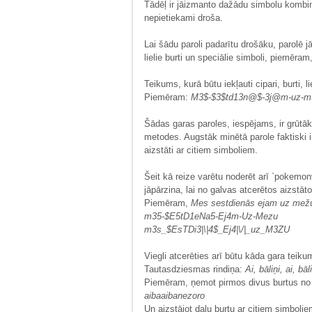
Tādēļ ir jāizmanto dažādu simbolu kombi
nepietiekami droša.
Lai šādu paroli padarītu drošāku, parolē j
lielie burti un speciālie simboli, piemēram
Teikums, kurā būtu iekļauti cipari, burti, l
Piemēram:
M3$-$3$td13n@$-3j@m-uz-
Šādas garas paroles, iespējams, ir grūtāk
metodes. Augstāk minētā parole faktiski 
aizstāti ar citiem simboliem.
Šeit kā reize varētu noderēt arī `pokemon
jāpārzina, lai no galvas atcerētos aizstāt
Piemēram,
Mes sestdienās ejam uz mež
m35-$E5tD1eNa5-Ej4m-Uz-Mezu
m3s_$EsTDi3|\|4$_Ej4|\/|_uz_M3ZU
Viegli atcerēties arī būtu kāda gara teik
Tautasdziesmas rindiņa:
Ai, bāliņi, ai, b
Piemēram, ņemot pirmos divus burtus no 
aibaaibanezoro
Un aizstājot daļu burtu ar citiem simbolie