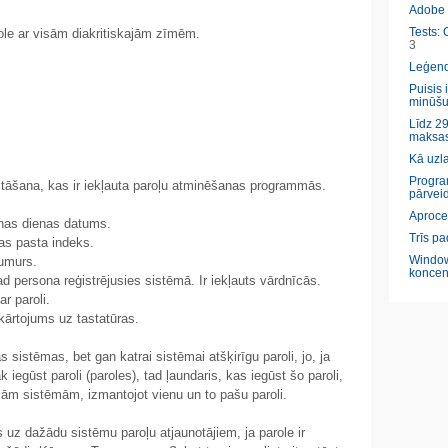
Adobe l
Tests: 
role ar visām diakritiskajām zīmēm.
3
Leģendā
Puisis 
minūšu
Līdz 29
maksas
Kā uzl
Program
stāšana, kas ir iekļauta paroļu atminēšanas programmās.
pārveid
Aproce
nas dienas datums.
Trīs pa
as pasta indeks.
Window
umurs.
koncen
 persona reģistrējusies sistēmā. Ir iekļauts vārdnīcās.
ar paroli.
kārtojums uz tastatūras.
sistēmas, bet gan katrai sistēmai atšķirīgu paroli, jo, ja
egūst paroli (paroles), tad ļaundaris, kas iegūst šo paroli,
tajām sistēmām, izmantojot vienu un to pašu paroli.
s uz dažādu sistēmu paroļu atjaunotājiem, ja parole ir