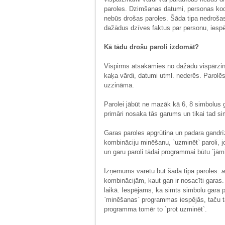
paroles. Dzimšanas datumi, personas kodi
nebūs drošas paroles. Šāda tipa nedrošas
dažādus dzīves faktus par personu, iespēj
Kā tādu drošu paroli izdomāt?
Vispirms atsakāmies no dažādu vispārzin
kaķa vārdi, datumi utml. nederēs. Parolēs
uzzināma.
Parolei jābūt ne mazāk kā 6, 8 simbolus 
primāri nosaka tās garums un tikai tad si
Garas paroles apgrūtina un padara gand
kombināciju minēšanu, `uzminēt` paroli, jo
un garu paroli tādai programmai būtu `jāmi
Izņēmums varētu būt šāda tipa paroles:
a
kombinācijām, kaut gan ir nosacīti garas. 
laikā. Iespējams, ka simts simbolu gara 
`minēšanas` programmas iespējās, taču tā
programma tomēr to `prot uzminēt`.