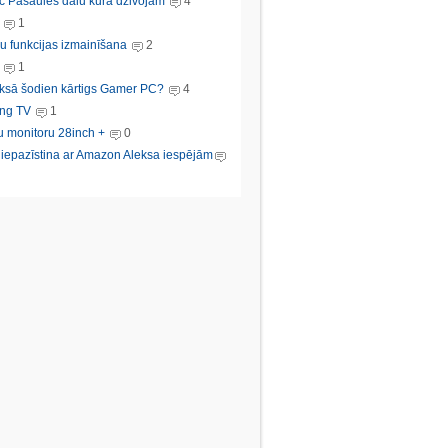
c Pasaules dalu kura dzivojam
4
1
u funkcijas izmainīšana
2
1
ksā šodien kārtigs Gamer PC?
4
ng TV
1
u monitoru 28inch +
0
s iepazīstina ar Amazon Aleksa iespējām