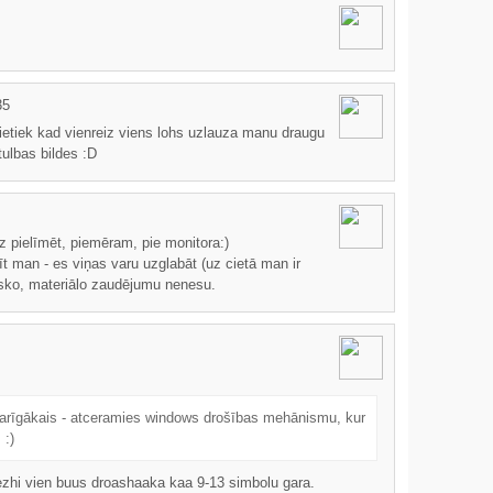
35
pietiek kad vienreiz viens lohs uzlauza manu draugu
tulbas bildes :D
z pielīmēt, piemēram, pie monitora:)
īt man - es viņas varu uzglabāt (uz cietā man ir
isko, materiālo zaudējumu nenesu.
varīgākais - atceramies windows drošības mehānismu, kur
 :)
iezhi vien buus droashaaka kaa 9-13 simbolu gara.