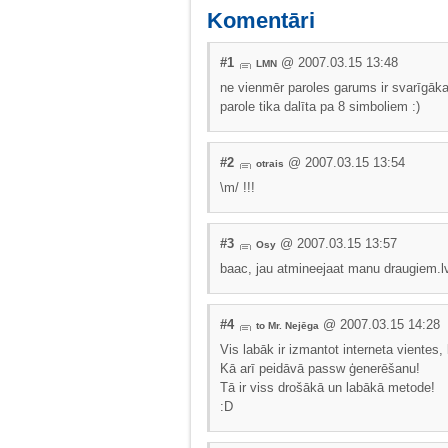
Komentāri
#1
@ 2007.03.15 13:48
LMN
ne vienmēr paroles garums ir svarīgāk
parole tika dalīta pa 8 simboliem :)
#2
@ 2007.03.15 13:54
otrais
\m/ !!!
#3
@ 2007.03.15 13:57
Osy
baac, jau atmineejaat manu draugiem.lv 
#4
@ 2007.03.15 14:28
to Mr. Nejēga
Vis labāk ir izmantot interneta vientes,
Kā arī peidāvā passw ģenerēšanu!
Tā ir viss drošākā un labākā metode!
:D