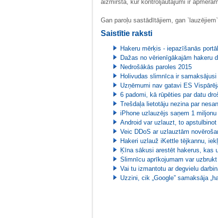
aizmirsta, kur kontroljautājumi ir apmēra
Gan paroļu sastādītājiem, gan `lauzējiem` l
Saistītie raksti
Hakeru mērķis - iepazīšanās portāl
Dažas no vērienīgākajām hakeru d
Nedrošākās paroles 2015
Holivudas slimnīca ir samaksājus
Uzņēmumi nav gatavi ES Vispārējā
6 padomi, kā rūpēties par datu dro
Trešdaļa lietotāju nezina par nesa
iPhone uzlauzējs saņem 1 miljonu 
Android var uzlauzt, to apstulbinot 
Veic DDoS ar uzlauztām novēroš
Hakeri uzlauž iKettle tējkannu, iekļ
Ķīna sākusi arestēt hakerus, kas
Slimnīcu aprīkojumam var uzbrukt
Vai tu izmantotu ar degvielu darb
Uzzini, cik „Google” samaksāja „h