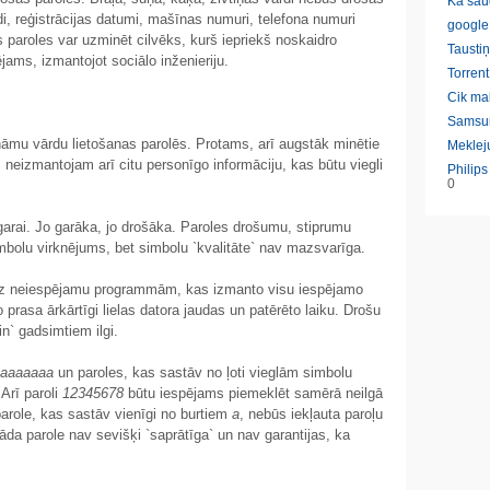
Ka sau
, reģistrācijas datumi, mašīnas numuri, telefona numuri
google
 paroles var uzminēt cilvēks, kurš iepriekš noskaidro
Taustiņ
ams, izmantojot sociālo inženieriju.
Torrent
Cik ma
Samsu
āmu vārdu lietošanas parolēs. Protams, arī augstāk minētie
Meklej
 neizmantojam arī citu personīgo informāciju, kas būtu viegli
Philip
0
garai. Jo garāka, jo drošāka. Paroles drošumu, stiprumu
mbolu virknējums, bet simbolu `kvalitāte` nav mazsvarīga.
rīz neiespējamu programmām, kas izmanto visu iespējamo
 prasa ārkārtīgi lielas datora jaudas un patērēto laiku. Drošu
n` gadsimtiem ilgi.
aaaaaaa
un paroles, kas sastāv no ļoti vieglām simbolu
Arī paroli
12345678
būtu iespējams piemeklēt samērā neilgā
parole, kas sastāv vienīgi no burtiem
a
, nebūs iekļauta paroļu
da parole nav sevišķi `saprātīga` un nav garantijas, ka