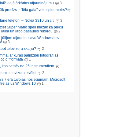
aiž klajā ārkārtas atjauninājumu
3
Cik precīzs ir "lēta gala" velo spidometrs?
rie telefoni – Nokia 3310 un citi
3
iziet Super Mario spēli mazāk kā piecu
 laikā un labo pasaules rekordu
2
.jūlijam atjaunini savu Windows bez
!
3
abot televizora skaņu?
2
ma, ar kuras palīdzību fotogrāfijas
ot .gif formātā
1
, kas sastāv no 25 instrumentiem
1
domi televizora izvēlei
2
s 7 ēra tuvojas noslēgumam, Microsoft
trējas uz Windows 10
1