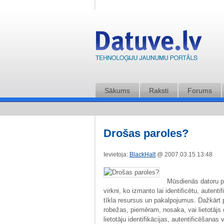
Sākums
Raksti
Forums
Drošas paroles?
Ievietoja:
BlackHalt
@ 2007.03.15 13:48
Mūsdienās datoru pa
virkni, ko izmanto lai identificētu, autenti
tīkla resursus un pakalpojumus. Dažkārt 
robežas, piemēram, nosaka, vai lietotājs dr
lietotāju identifikācijas, autentificēšanas 