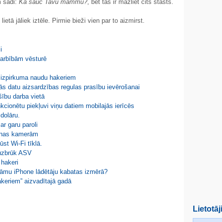
m šādi:
Kā sauc Tavu mammu?
, bet tas ir mazliet cits stāsts.
ietā jāliek iztēle. Pirmie bieži vien par to aizmirst.
i
arbībām vēsturē
i izpirkuma naudu hakeriem
s datu aizsardzības regulas prasību ievērošanai
šību darba vietā
nkcionētu piekļuvi viņu datiem mobilajās ierīcēs
dolāru.
ar garu paroli
anas kamerām
ūst Wi-Fi tīklā.
 uzbrūk ASV
 hakeri
ināmu iPhone lādētāju kabatas izmērā?
akeriem” aizvadītajā gadā
Lietotāj