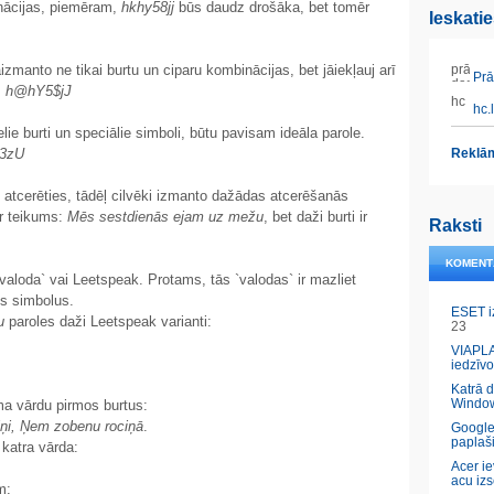
nācijas, piemēram,
hkhy58jj
būs daudz drošāka, bet tomēr
Ieskati
āizmanto ne tikai burtu un ciparu kombinācijas, bet jāiekļauj arī
Prāt
,
h@hY5$jJ
hc.l
ielie burti un speciālie simboli, būtu pavisam ideāla parole.
m3zU
Reklām
 atcerēties, tādēļ cilvēki izmanto dažādas atcerēšanās
ir teikums:
Mēs sestdienās ejam uz mežu
, bet daži burti ir
Raksti
KOMENT
valoda` vai Leetspeak. Protams, tās `valodas` ir mazliet
os simbolus.
ESET i
u
paroles daži Leetspeak varianti:
23
VIAPLA
iedzīvo
Katrā 
Windo
uma vārdu pirmos burtus:
āliņi, Ņem zobenu rociņā
.
Google
paplaš
katra vārda:
Acer ie
acu izs
m: