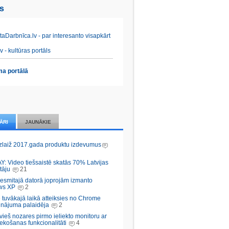
es
aDarbnīca.lv - par interesanto visapkārt
v - kultūras portāls
a portālā
ĀRI
JAUNĀKIE
zlaiž 2017.gada produktu izdevumus
Y: Video tiešsaistē skatās 70% Latvijas
tāju
21
desmitajā datorā joprojām izmanto
ws XP
2
 tuvākajā laikā atteiksies no Chrome
inājuma palaidēja
2
vieš nozares pirmo ieliekto monitoru ar
ekošanas funkcionalitāti
4