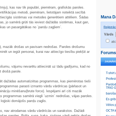
tzīmju), kas nav tik populāri, piemēram, grafiskās paroles.
tifikācijas metodi, piemēram, lietotājam noteiktā secībā
Mana D
ttiecīgās sistēmas vai metodes ģenerētiem attēliem. Šādas
as, jo samērā grūti tās ieviest dažādās sistēmas, kaut gan,
kas un pasargātākas no `paroļu zagļiem`.
Reģistrāci
Vārds
atc
]), mazāk drošas un pavisam nedrošas. Paroles drošumu
zminēt un iegūt personai, kurai nav attiecīgo tiesību piekļūt ar
Forums
JAUNĀK
ošumu, vājumu nevarētu attiecināt uz tādu gadījumu, kad no
t drošā parole.
T-shirt
Profes
inēt dažādas automatizētas programmas, kas piemērotas tieši
Pardod
 programmas parasti izmanto vārdu vārdnīcas (pārlasot un
TRIO G
nāciju minēšanu(brute force). Iespējami arī citi mazāk
baroša
as programmas samērā viegli `uzmin` nedrošas, vājas paroles.
Es gri
 loģiski domājošs paroļu zaglis.
Vēlos p
las, nav atrodamas vārdu vārdnīcās un sarakstos. Dažādi
OCTA t
ošas paroles. Brāļa, suņa, kaķa, zivtiņas vārdi nebūs drošas