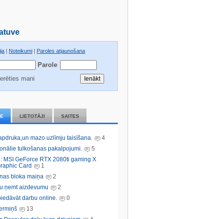
atuve
ja
|
Noteikumi
|
Paroles atjaunošana
Parole
erēties mani
IE
LIETOTĀJI
SAITES
 apdruka,un mazo uzlīmju taisīšana.
4
ionālie tulkošanas pakalpojumi.
5
: MSI GeForce RTX 2080ti gaming X
raphic Card
1
nas bloka maiņa
2
bu ņemt aizdevumu
2
iedāvāt darbu online.
0
ermiņš
13