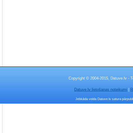
Copyright © 2004-2015, Datuve.lv - T
Datuve.lv lietošanas noteikumi
|
R
Jebkāda veida Datuve.lv satura pārpublic