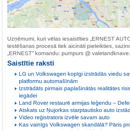
Uzņēmumi, kuri vēlas iesaistīties „ERNEST AU
testēšanas procesā tiek aicināti pieteikties, sazin
„ERNEST” komandu: pumpurs @ valetandknave.c
Saistītie raksti
LG un Volkswagen kopīgi izstrādās viedu s
platformu automašīnām
Izstrādāts pirmais paplašinātās realitātes r
iegādei
Land Rover restaurē armijas leģendu – Defe
Atskats uz Ņujorkas starptautisko auto izstād
Video reģistratora izvēle savam auto
Kas vainīgs Volkswagen skandālā? Pāris pr