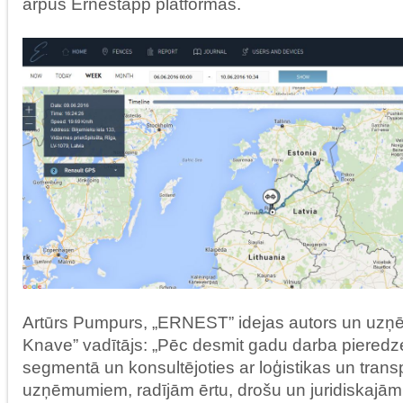
ārpus Ernestapp platformas.
Artūrs Pumpurs, „ERNEST” idejas autors un uzņ
Knave” vadītājs: „Pēc desmit gadu darba pieredze
segmentā un konsultējoties ar loģistikas un tran
uzņēmumiem, radījām ērtu, drošu un juridiskajā