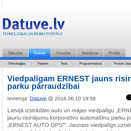
Sākums
Raksti
Forums
Reklāma
Profils
Tehnoloģijas
Padomi
Testi
Programmatūra
Preses ziņ
Viedpalīgam ERNEST jauns risi
parku pārraudzībai
Ievietoja:
Datuve
@ 2016.06.10 19:58
Latvijā izstrādāto auto un mājas viedpalīgu „ERNES
jaunu risinājumu korporatīvo automašīnu parku p
„ERNEST AUTO GPS””. Jaunais viedpalīgs uzņ