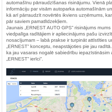
automašīnu pārraudzīšanas risinājumu. Vienā pl
informāciju par visām autoparka automašīnām un i
kā arī pārraudzīt novērtēs ikviens uzņēmums, ka
pār saviem pamatlīdzekļiem.
Jaunais „ERNEST AUTO GPS” risinājums mums
viedpalīga radītājiem ir apliecinājums pašu izvirz
nosacījumam – labā prakse ir turpināt attīstīties u
„ERNEST” konceptu, neapstājoties pie jau radītā. 
ka jau vasaras nogalē sabiedrību iepazīstināsim 
„ERNEST” ierīci”.