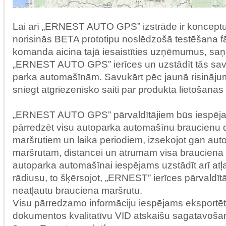
Lai arī „ERNEST AUTO GPS” izstrāde ir konceptuā
norisinās BETA prototipu noslēdzošā testēšana 
komanda aicina tajā iesaistīties uzņēmumus, s
„ERNEST AUTO GPS” ierīces un uzstādīt tās s
parka automašīnām. Savukārt pēc jaunā risināj
sniegt atgriezenisko saiti par produkta lietošanas 
„ERNEST AUTO GPS” pārvaldītājiem būs iespēja 
pārredzēt visu autoparka automašīnu braucienu 
maršrutiem un laika periodiem, izsekojot gan au
maršrutam, distancei un ātrumam visa brauciena 
autoparka automašīnai iespējams uzstādīt arī at
rādiusu, to šķērsojot, „ERNEST” ierīces pārvaldī
neatļautu brauciena maršrutu.
Visu pārredzamo informāciju iespējams eksportē
dokumentos kvalitatīvu VID atskaišu sagatavoša