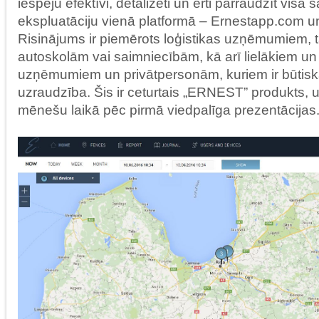
iespēju efektīvi, detalizēti un ērti pārraudzīt visa
ekspluatāciju vienā platformā – Ernestapp.com un
Risinājums ir piemērots loģistikas uzņēmumiem, 
autoskolām vai saimniecībām, kā arī lielākiem 
uzņēmumiem un privātpersonām, kuriem ir būti
uzraudzība. Šis ir ceturtais „ERNEST” produkts, un 
mēnešu laikā pēc pirmā viedpalīga prezentācijas