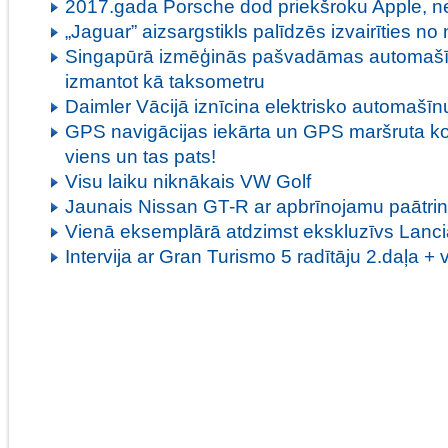
2017.gada Porsche dod priekšroku Apple, n
„Jaguar” aizsargstikls palīdzēs izvairīties n
Singapūrā izmēģinās pašvadāmas automašī
izmantot kā taksometru
Daimler Vācijā iznīcina elektrisko automašīnu 
GPS navigācijas iekārta un GPS maršruta ko
viens un tas pats!
Visu laiku niknākais VW Golf
Jaunais Nissan GT-R ar apbrīnojamu paātri
Vienā eksemplārā atdzimst ekskluzīvs Lanci
Intervija ar Gran Turismo 5 radītāju 2.daļa + 