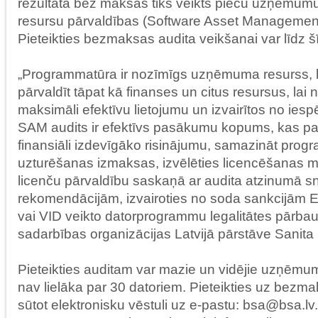
rezultātā bez maksas tiks veikts piecu uzņēmu
resursu pārvaldības (Software Asset Management
Pieteikties bezmaksas audita veikšanai var līdz 
„Programmatūra ir nozīmīgs uzņēmuma resurss,
pārvaldīt tāpat kā finanses un citus resursus, lai 
maksimāli efektīvu lietojumu un izvairītos no ies
SAM audits ir efektīvs pasākumu kopums, kas pal
finansiāli izdevīgāko risinājumu, samazināt pro
uzturēšanas izmaksas, izvēlēties licencēšanas mo
licenču pārvaldību saskaņā ar audita atzinumā s
rekomendācijām, izvairoties no soda sankcijām E
vai VID veikto datorprogrammu legalitātes pārbau
sadarbības organizācijas Latvijā pārstāve Sanita 
Pieteikties auditam var mazie un vidējie uzņēmum
nav lielāka par 30 datoriem. Pieteikties uz bezm
sūtot elektronisku vēstuli uz e-pastu: bsa@bsa.lv