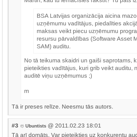
Martin, kad tu iemācīsies rakstīt? Tu pats izl
BSA Latvijas organizācija aicina mazo
uzņēmumu vadītājus, piedalīties akcij
maksas veikt piecu uzņēmumu progr
resursu pārvaldības (Software Asset
SAM) auditu.
No tā teikuma skaidri un gaiši saprotams, k
pieteikties vadītājus, kuri grib veikt auditu, n
auditē viņu uzņēmumus ;)
m
Tā ir preses relīze. Neesmu tās autors.
#3
@ 2011.02.23 18:01
Ubuntists
Tā arī domāts. Var pieteikties uz konkurentu audi