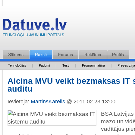
Sākums
Raksti
Forums
Reklāma
Profils
Tehnoloģijas
Padomi
Testi
Programmatūra
Preses ziņ
Aicina MVU veikt bezmaksas IT 
auditu
Ievietoja:
MartinsKarelis
@ 2011.02.23 13:00
BSA Latvijas 
mazo un vid
vadītājus pie