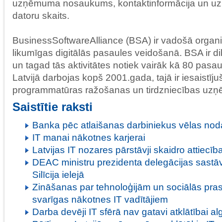
uzņēmuma nosaukums, kontaktinformācija un u
datoru skaits.
BusinessSoftwareAlliance (BSA) ir vadošā organi
likumīgas digitālās pasaules veidošanā. BSA ir d
un tagad tās aktivitātes notiek vairāk kā 80 pasau
Latvijā darbojas kopš 2001.gada, tajā ir iesaistījuš
programmatūras ražošanas un tirdzniecības uzņ
Saistītie raksti
Banka pēc atlaišanas darbiniekus vēlas nod
IT manai nākotnes karjerai
Latvijas IT nozares pārstāvji skaidro attiecīb
DEAC ministru prezidenta delegācijas sastāv
Silīcija ielejā
Zināšanas par tehnoloģijām un sociālās pra
svarīgas nākotnes IT vadītājiem
Darba devēji IT sfērā nav gatavi atklātībai a