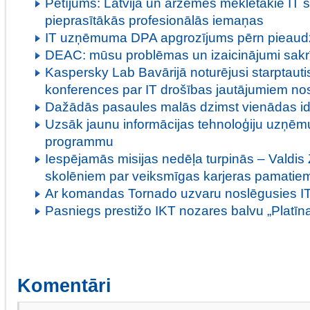
Pētījums: Latvijā un ārzemēs meklētākie IT sp
pieprasītākās profesionālās iemaņas
IT uzņēmuma DPA apgrozījums pērn pieaud
DEAC: mūsu problēmas un izaicinājumi sakrī
Kaspersky Lab Bavārijā noturējusi starptaut
konferences par IT drošības jautājumiem no
Dažādās pasaules malās dzimst vienādas id
Uzsāk jaunu informācijas tehnoloģiju uzņēm
programmu
Iespējamās misijas nedēļa turpinās – Valdis
skolēniem par veiksmīgas karjeras pamatie
Ar komandas Tornado uzvaru noslēgusies IT
Pasniegs prestižo IKT nozares balvu „Platīn
Komentāri