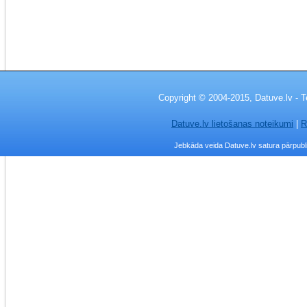
Copyright © 2004-2015, Datuve.lv - T
Datuve.lv lietošanas noteikumi
|
R
Jebkāda veida Datuve.lv satura pārpublic