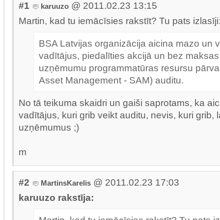
#1
@ 2011.02.23 13:15
karuuzo
Martin, kad tu iemācīsies rakstīt? Tu pats izlasīji
BSA Latvijas organizācija aicina mazo un
vadītājus, piedalīties akcijā un bez maksas
uzņēmumu programmatūras resursu pārval
Asset Management - SAM) auditu.
No tā teikuma skaidri un gaiši saprotams, ka aici
vadītājus, kuri grib veikt auditu, nevis, kuri grib, 
uzņēmumus ;)
m
#2
@ 2011.02.23 17:03
MartinsKarelis
karuuzo rakstīja: