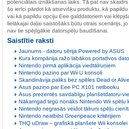
potenciālais iznākšanas laiks. Tā pat nav skaidr
šo ierīci pārdot kā atsevišķu produktu, kā papildu
vai kā papildu opciju Eee galddatoriem vai klēpj
lielākajai daļai saistošāks būtu otrais scenārijs, jo
nav tie spējīgākie datorspēļu baudīšanai.
Saistītie raksti
Jaunums - datoru sērija Powered by ASUS
Kura kompānija ražo labākos portatīvos dat
Nintendo pirmā aplikācija viedtālruņiem
Nintendo paziņo par Wii U konsoli
Skandināvija paliks bez spēles Dead or Aliv
Asus paziņo par Eee PC X101 netbooku
Asus prezentēs savdabīgu planšetdatoru-vi
Nākamgad tirgū nonāks Nintendo Wii spēļu 
Nintendo negrasās veidot tālruni spēļu cienī
Nintendo neatbilst Greenpeace kritērijiem
THQ uDraw – grafiskā planšete Wii konsolei