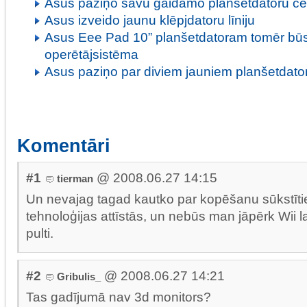
Asus paziņo savu gaidāmo planšetdatoru c
Asus izveido jaunu klēpjdatoru līniju
Asus Eee Pad 10” planšetdatoram tomēr bū
operētājsistēma
Asus paziņo par diviem jauniem planšetdato
Komentāri
#1
@ 2008.06.27 14:15
tierman
Un nevajag tagad kautko par kopēšanu sūkstītie
tehnoloģijas attīstās, un nebūs man jāpērk Wii l
pulti.
#2
@ 2008.06.27 14:21
Gribulis_
Tas gadījumā nav 3d monitors?