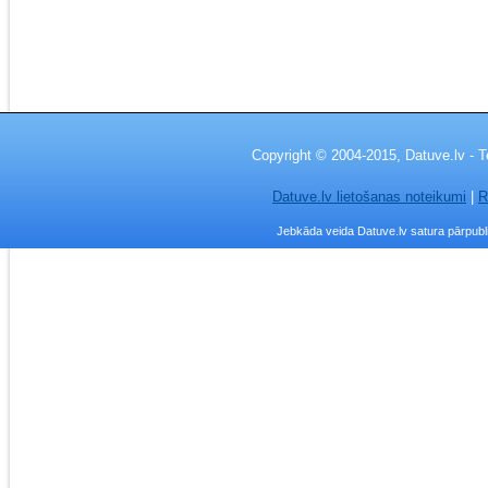
Copyright © 2004-2015, Datuve.lv - T
Datuve.lv lietošanas noteikumi
|
R
Jebkāda veida Datuve.lv satura pārpublic