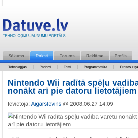
Sākums
Raksti
Forums
Reklāma
Profils
Tehnoloģijas
Padomi
Testi
Programmatūra
Preses ziņ
Nintendo Wii radītā spēļu vadīb
nonākt arī pie datoru lietotājiem
Ievietoja:
AigarsIevins
@ 2008.06.27 14:09