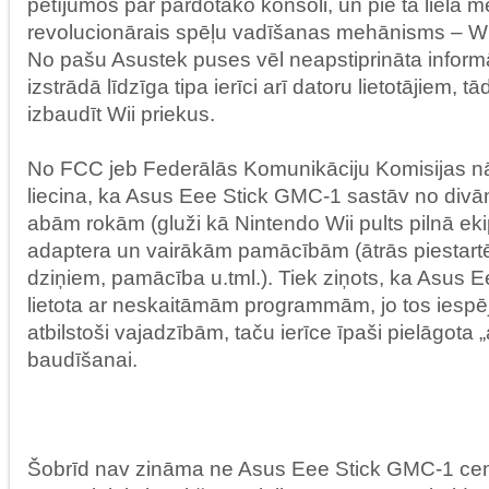
pētījumos par pārdotāko konsoli, un pie tā lielā 
revolucionārais spēļu vadīšanas mehānisms – W
No pašu Asustek puses vēl neapstiprināta informāc
izstrādā līdzīga tipa ierīci arī datoru lietotājiem, t
izbaudīt Wii priekus.
No FCC jeb Federālās Komunikāciju Komisijas nā
liecina, ka Asus Eee Stick GMC-1 sastāv no divā
abām rokām (gluži kā Nintendo Wii pults pilnā e
adaptera un vairākām pamācībām (ātrās piestart
dziņiem, pamācība u.tml.). Tiek ziņots, ka Asus Ee
lietota ar neskaitāmām programmām, jo tos iespē
atbilstoši vajadzībām, taču ierīce īpaši pielāgota „
baudīšanai.
Šobrīd nav zināma ne Asus Eee Stick GMC-1 cen