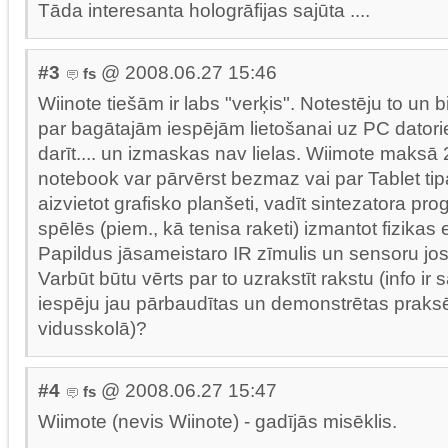
Tāda interesanta hologrāfijas sajūta ....
#3
@ 2008.06.27 15:46
fs
Wiinote tiešām ir labs "verķis". Notestēju to un bi
par bagātajām iespējām lietošanai uz PC datori
darīt.... un izmaskas nav lielas. Wiimote maksā 
notebook var pārvērst bezmaz vai par Tablet tipa
aizvietot grafisko planšeti, vadīt sintezatora p
spēlēs (piem., kā tenisa raketi) izmantot fizikas
Papildus jāsameistaro IR zīmulis un sensoru jos
Varbūt būtu vērts par to uzrakstīt rakstu (info ir
iespēju jau pārbaudītas un demonstrētas prak
vidusskolā)?
#4
@ 2008.06.27 15:47
fs
Wiimote (nevis Wiinote) - gadījās misēklis.